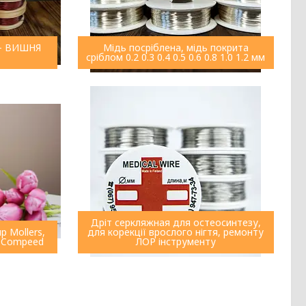
р - ВИШНЯ
Мідь посріблена, мідь покрита
сріблом 0.2 0.3 0.4 0.5 0.6 0.8 1.0 1.2 мм
Дріт серкляжная для остеосинтезу,
р Mollers,
для корекції врослого нігтя, ремонту
р Compeed
ЛОР інструменту