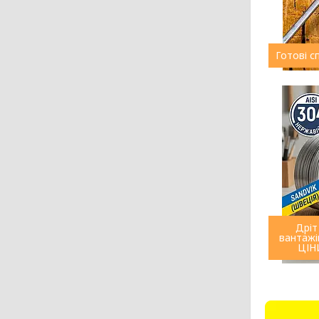
Готові с
Дріт
вантажі
ЦІНИ