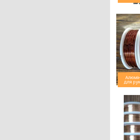
Алюмін
для ру