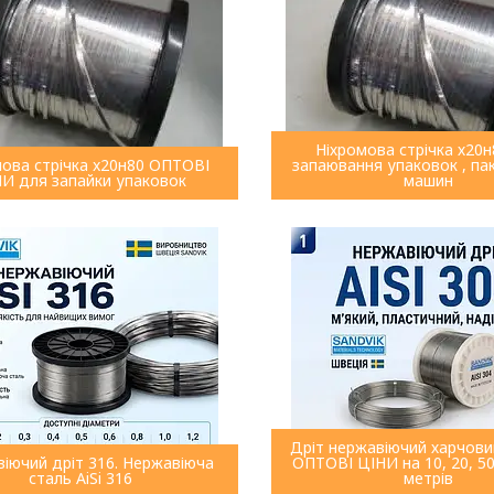
Ніхромова стрічка х20н
мова стрічка x20н80 ОПТОВІ
запаювання упаковок , па
И для запайки упаковок
машин
Дріт нержавіючий харчови
іючий дріт 316. Нержавіюча
ОПТОВІ ЦІНИ на 10, 20, 50
сталь AiSi 316
метрів