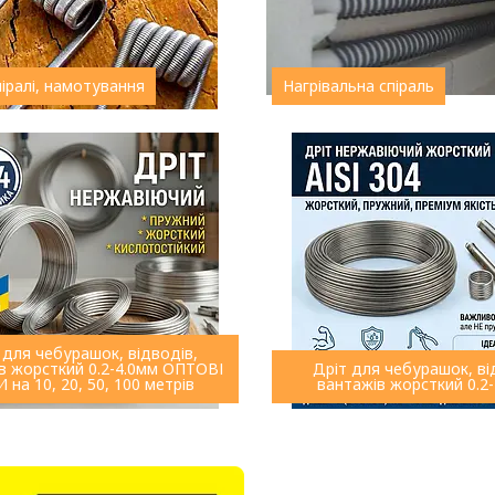
піралі, намотування
Нагрівальна спіраль
 для чебурашок, відводів,
в жорсткий 0.2-4.0мм ОПТОВІ
Дріт для чебурашок, ві
 на 10, 20, 50, 100 метрів
вантажів жорсткий 0.2-