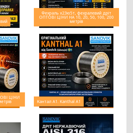
Фехраль х23ю5т, фехралевий дріт
ОПТОВІ ЦІНИ НА 10, 20, 50, 100, 200
овий
метрів
ПТОВІ ЦІНИ
 метрів
Кантал А1. Kanthal A1