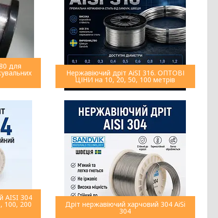
80 для
кувальних
Нержавіючий дріт AiSI 316. ОПТОВІ
ЦІНИ на 10, 20, 50, 100 метрів
й AISI 304
, 100, 200
Дріт нержавіючий харчовий 304 AiSi
304