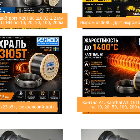
вий дріт Х20Н80 д.0.03-2.2 мм
ЦІНИ по 10, 20, 50, 100, 200м
Ніхром х20н80, дріт ніхром
Кантал А1. Kanthal A1. О
х23ю5т, фехралевий дріт
на 10, 20, 50, 100, 200