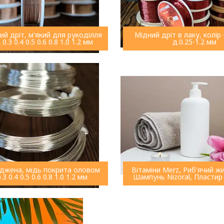
й дріт, м'який для рукоділля
Мідний дріт в лаку, колі
2 0.3 0.4 0.5 0.6 0.8 1.0 1.2 мм
д.0.25-1.2 мм
джена, мідь покрита оловом
Вітаміни Merz, Риб'ячий жи
0.3 0.4 0.5 0.6 0.8 1.0 1.2 мм
Шампунь Nizoral, Пласти