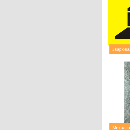
Зварювал
Металев