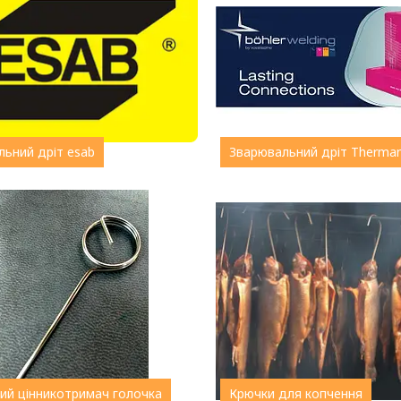
ьний дріт esab
Зварювальний дріт Therman
ий цінникотримач голочка
Крючки для копчення