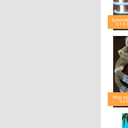
Бронзови
0.1 0.
Мідь лу
0.2 