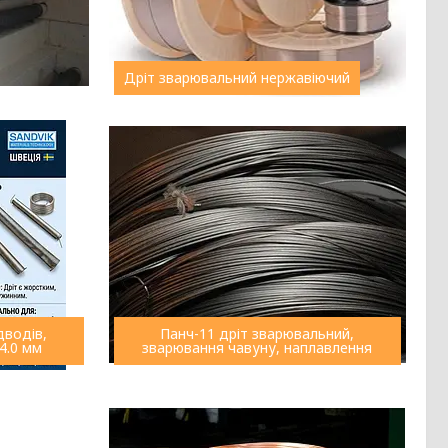
Дріт зварювальний нержавіючий
дводів,
Панч-11 дріт зварювальний,
4.0 мм
зварювання чавуну, наплавлення