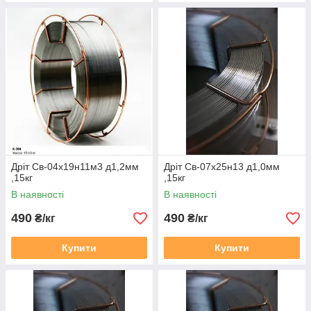
Дріт Св-04х19н11м3 д1,2мм
Дріт Св-07х25н13 д1,0мм
,15кг
,15кг
В наявності
В наявності
490
490
₴/кг
₴/кг
Купити
Купити