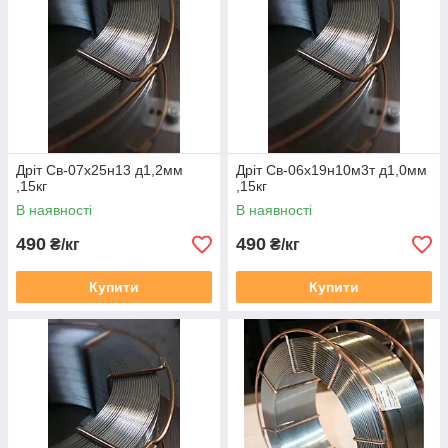
Дріт Св-07х25н13 д1,2мм
Дріт Св-06х19н10м3т д1,0мм
,15кг
,15кг
В наявності
В наявності
490
490
₴/кг
₴/кг
Купити
Купити