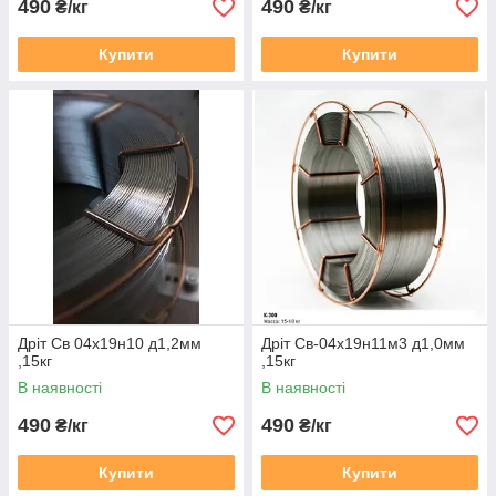
490
490
₴/кг
₴/кг
Купити
Купити
Дріт Св 04х19н10 д1,2мм
Дріт Св-04х19н11м3 д1,0мм
,15кг
,15кг
В наявності
В наявності
490
490
₴/кг
₴/кг
Купити
Купити