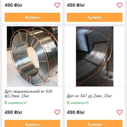
490
490
₴/кг
₴/кг
Купити
Купити
Дріт зварювальний er 316
ф1,0мм ,15кг
Дріт er 347 д1,2мм ,15кг
В наявності
В наявності
490
490
₴/кг
₴/кг
Купити
Купити