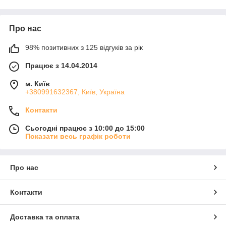
Марка стали
Марка звар
Про нас
1
98% позитивних з 125 відгуків за рік
Працює з 14.04.2014
08Х18Н10Т
Св-06Х19Н9Т
12Х18Н10Т
Св-04Х19Н9
м. Київ
+380991632367, Київ, Україна
12Х18Н9Т
Св-01Х19Н9
12Х18Н9ТЛ
Контакти
Св-07Х18Н9ТЮ
Сьогодні працює з 10:00 до 15:00
Св-05Х20Н9ФБС
Показати весь графік роботи
Св-08Х20Н9С2БТЮ
ТУ 14-1-4981
Про нас
08Х22Н6Т
Св-06Х19Н9Т
Контакти
08Х18Г8Н2Т
Св-04Х19Н9
Доставка та оплата