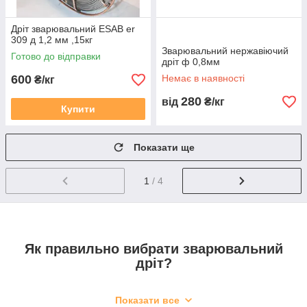
Дріт зварювальний ESAB er
309 д 1,2 мм ,15кг
Зварювальний нержавіючий
Готово до відправки
дріт ф 0,8мм
600
Немає в наявності
₴/кг
280
від
₴/кг
Купити
Показати ще
1
/ 4
Як правильно вибрати зварювальний
дріт?
Показати все