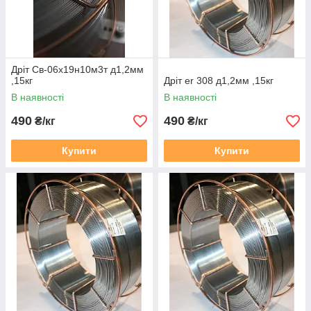
Дріт Св-06х19н10м3т д1,2мм
,15кг
Дріт er 308 д1,2мм ,15кг
В наявності
В наявності
490
490
₴/кг
₴/кг
Купити
Купити