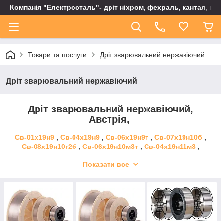
Компанія "Електросталь"- дріт ніхром, фехраль, кантал, не
Товари та послуги
Дріт зварювальний нержавіючий
Дріт зварювальний нержавіючий
Дріт зварювальний нержавіючий,
Австрія,
Св-01х19н9
,
Св-04х19н9
,
Св-06х19н9т
,
Св-07х19н10б
,
Св-08х19н10г2б
,
Св-06х19н10м3т
,
Св-04х19н11м3
,
Св-07х25н13
,
Св-13х25н18
,
Св-08х20н9г7т ті
Показати все
er 308
,
er 308 LSi
er 347
,
er 316
,
er 309
,
er 310
,
er 307