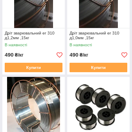
Дріт зварювальний er 310
Дріт зварювальний er 310
д1,2мм ,15кг
д1,0мм ,15кг
В наявності
В наявності
490
490
₴/кг
₴/кг
Купити
Купити