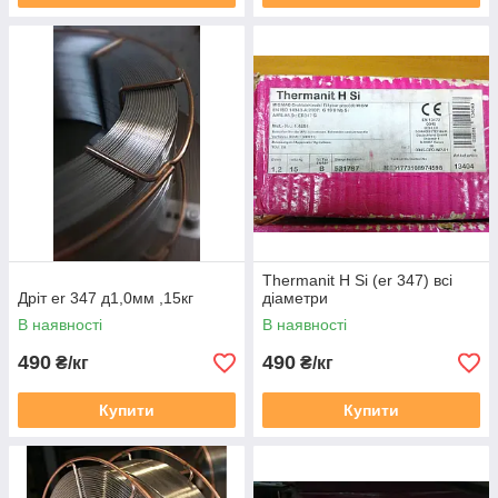
Thermanit H Si (er 347) всі
Дріт er 347 д1,0мм ,15кг
діаметри
В наявності
В наявності
490
490
₴/кг
₴/кг
Купити
Купити