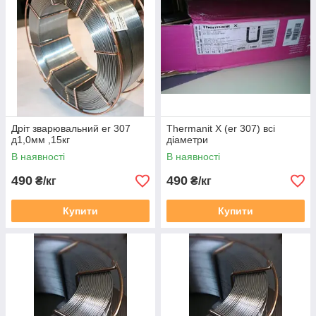
Дріт зварювальний er 307
Thermanit X (er 307) всі
д1,0мм ,15кг
діаметри
В наявності
В наявності
490
490
₴/кг
₴/кг
Купити
Купити