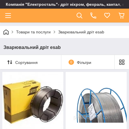
Компанія "Електросталь"- дріт ніхром, фехраль, кантал, не
Товари та послуги
Зварювальний дріт esab
Зварювальний дріт esab
Сортування
0
Фільтри