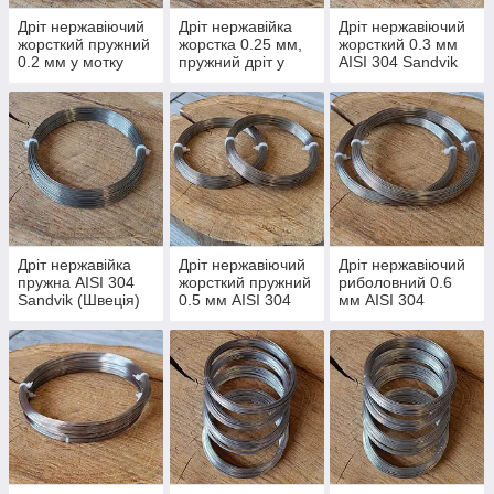
Дріт нержавіючий
Дріт нержавійка
Дріт нержавіючий
жорсткий пружний
жорстка 0.25 мм,
жорсткий 0.3 мм
0.2 мм у мотку
пружний дріт у
AISI 304 Sandvik
мотку
(Швеція) в мотках
для риболовних
повідців
Дріт нержавійка
Дріт нержавіючий
Дріт нержавіючий
пружна AISI 304
жорсткий пружний
риболовний 0.6
Sandvik (Швеція)
0.5 мм AISI 304
мм AISI 304
0.4 мм, жорсткий
Sandvik (Швеція)
Sandvik (Швеція)
дріт у мотку
для снастей та
жорсткий у мотку
каркасів