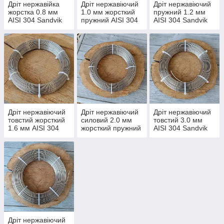
Дріт нержавійка
Дріт нержавіючий
Дріт нержавіючий
жорстка 0.8 мм
1.0 мм жорсткий
пружний 1.2 мм
AISI 304 Sandvik
пружний AISI 304
AISI 304 Sandvik
(Швеція) для
Sandvik (Швеція) у
(Швеція), жорстка
виготовлення
мотку
нержавійка для
чебурашок та
снастей
грузил
Дріт нержавіючий
Дріт нержавіючий
Дріт нержавіючий
товстий жорсткий
силовий 2.0 мм
товстий 3.0 мм
1.6 мм AISI 304
жорсткий пружний
AISI 304 Sandvik
Sandvik (Швеція) в
AISI 304 Sandvik
(Швеція) жорсткий
мотках
(Швеція) у мотку
пружний у мотку
Дріт нержавіючий