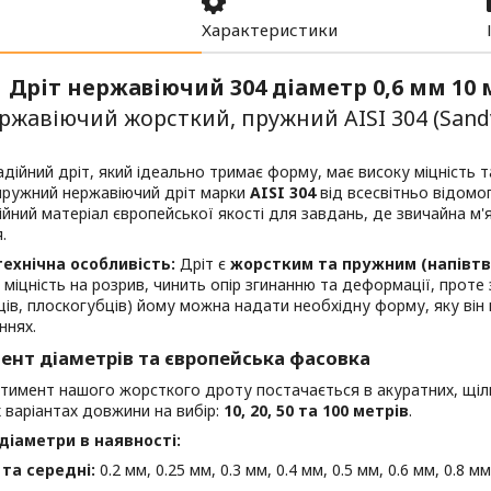
Характеристики
Дріт нержавіючий 304 діаметр 0,6 мм 10
ржавіючий жорсткий, пружний AISI 304 (Sand
дійний дріт, який ідеально тримає форму, має високу міцність 
пружний нержавіючий дріт марки
AISI 304
від всесвітньо відом
йний матеріал європейської якості для завдань, де звичайна м'
.
ехнічна особливість:
Дріт є
жорстким та пружним (напівтв
 міцність на розрив, чинить опір згинанню та деформації, прот
ців, плоскогубців) йому можна надати необхідну форму, яку він
ннях.
ент діаметрів та європейська фасовка
ртимент нашого жорсткого дроту постачається в акуратних, щі
 варіантах довжини на вибір:
10, 20, 50 та 100 метрів
.
діаметри в наявності:
 та середні:
0.2 мм, 0.25 мм, 0.3 мм, 0.4 мм, 0.5 мм, 0.6 мм, 0.8 мм