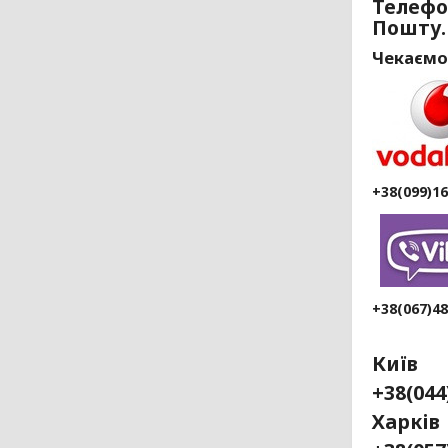
Телефо
Пошту.
Чекаємо
+38(099)1
+38(067)4
Київ
+38(04
Ха