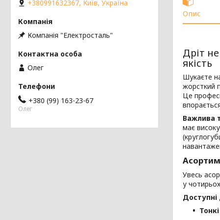
+380991632367, Київ, Україна
Опис
Компанія "Електросталь"
Дріт не
якість
Олег
Шукаєте на
жорсткий 
Це професі
+380 (99) 163-23-67
впорається
Олег
Важлива т
має високу
(круглогуб
навантаже
Асортим
Увесь асо
у чотирьох
Доступні 
Тонкі