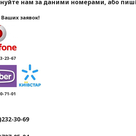
нуйте нам за даними номерами, або пиші
 Ваших заявок!
63-23-67
80-71-01
4)232-30-69
рків