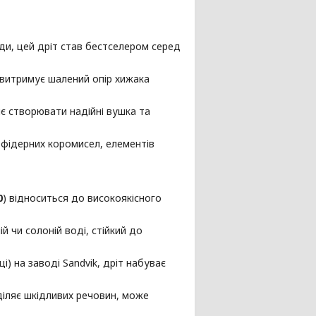
ди, цей дріт став бестселером серед
 витримує шалений опір хижака
є створювати надійні вушка та
фідерних коромисел, елементів
0
) відноситься до високоякісного
й чи солоній воді, стійкий до
і) на заводі Sandvik, дріт набуває
діляє шкідливих речовин, може