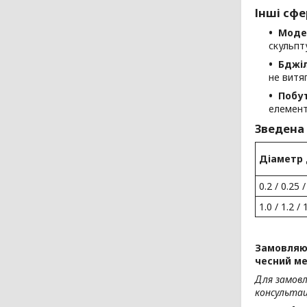
Інші сфе
Моде
скульпт
Бджі
не витяг
Побут
елемент
Зведена
Діаметр 
0.2 / 0.25 /
1.0 / 1.2 / 
Замовляюч
чесний ме
Для замов
консультаці