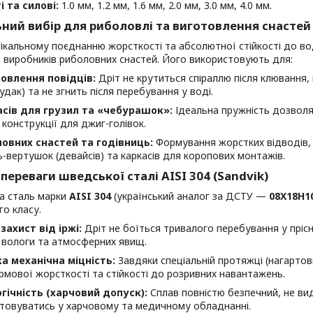
і та силові:
1.0 мм, 1.2 мм, 1.6 мм, 2.0 мм, 3.0 мм, 4.0 мм.
ьний вибір для риболовлі та виготовлення снастей
ікальному поєднанню жорсткості та абсолютної стійкості до во
 виробників риболовних снастей. Його використовують для:
овлення повідців:
Дріт не крутиться спіраллю після клювання,
удак) та не згнить після перебування у воді.
сів для грузил та «чебурашок»:
Ідеальна пружність дозволя
 конструкції для джиг-голівок.
овних снастей та годівниць:
Формування жорстких відводів, 
-вертушок (девайсів) та каркасів для коропових монтажів.
 переваги шведської сталі AISI 304 (Sandvik)
а сталь марки
AISI 304
(український аналог за ДСТУ —
08Х18Н1
го класу.
захист від іржі:
Дріт не боїться тривалого перебування у прісні
, вологи та атмосферних явищ.
а механічна міцність:
Завдяки спеціальній протяжці (нагартовц
ірмової жорсткості та стійкості до розривних навантажень.
гічність (харчовий допуск):
Сплав повністю безпечний, не ви
товуватись у харчовому та медичному обладнанні.