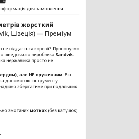
Інформація для замовлення
 метрів жорсткий
vik, Швеція) — Преміум
та не піддається корозії? Пропонуємо
ого шведського виробника
Sandvik
.
яка нержавійка просто не
ердим), але НЕ пружинним
. Він
е за допомогою інструменту
 надійно зберігатиме при подальших
льно змотаних
мотках
(без катушок)
.