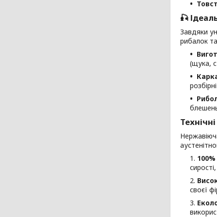
Товст
🎣 Ідеал
Завдяки ун
рибалок та
Вигот
(щука, с
Карка
розбірні
Рибол
блешень
Технічні
Нержавіюч
аустенітно
100% 
сирості
Висок
своєї ф
Еколо
викорис