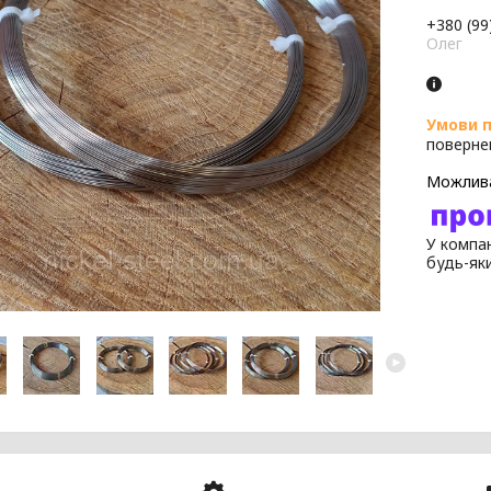
+380 (99
Олег
поверне
У компан
будь-як