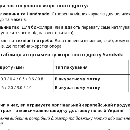
ри застосування жорсткого дроту:
лювання та Handmade:
Створення міцних каркасів для великих
ур та макетів.
льництво:
Для бджолярів, які віддають перевагу саме натягув
ується з часом під вагою стільників).
ові та технічні потреби:
Виготовлення шпильок, скоб, хомутів,
ів, де потрібна жорстка опора.
 таблиця асортименту жорсткого дроту Sandvik:
дроту (мм)
Тип пакування
 0.3 / 0.4 / 0.5 / 0.6 / 0.8
В акуратному мотку
1.6 / 2.0 / 3.0 / 4.0
В акуратному мотку
и у нас, ви отримуєте оригінальний європейський продукт
траж та максимально швидку доставку по всій Україні!
лення виберіть потрібний діаметр та довжину мотка або зател
ї.