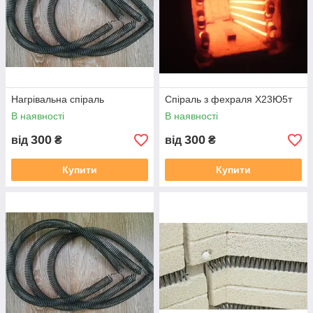
Нагрівальна спіраль
Спіраль з фехраля Х23Ю5т
В наявності
В наявності
300
300
від
₴
від
₴
Купити
Купити