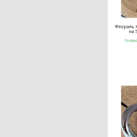
Фехраль 
на 
Готов