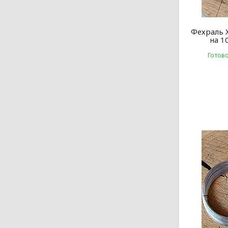
Фехраль 
на 1
Готов