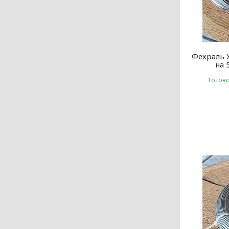
Фехраль 
на 
Готов