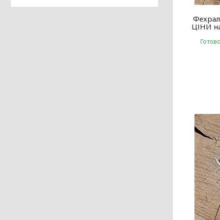
Фехрал
ЦІНИ на
Готов