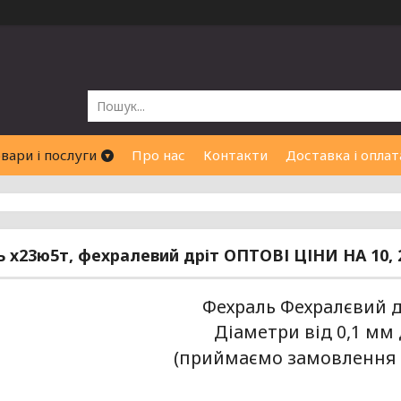
вари і послуги
Про нас
Контакти
Доставка і оплат
 х23ю5т, фехралевий дріт ОПТОВІ ЦІНИ НА 10, 20,
Фехраль Фехралєвий д
Діаметри від 0,1 мм 
(приймаємо замовлення в