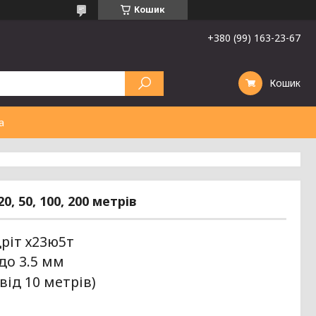
Кошик
+380 (99) 163-23-67
Кошик
а
 50, 100, 200 метрів
ріт х23ю5т
до 3.5 мм
ід 10 метрів)