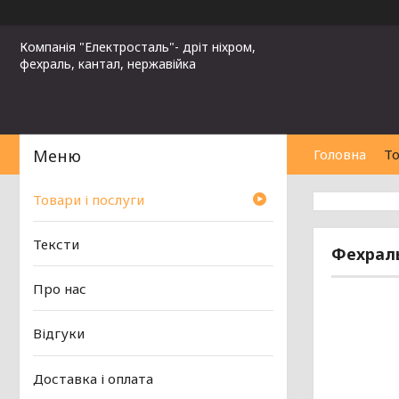
Компанія "Електросталь"- дріт ніхром,
фехраль, кантал, нержавійка
Головна
То
Товари і послуги
Тексти
Фехраль
Про нас
Відгуки
Доставка і оплата