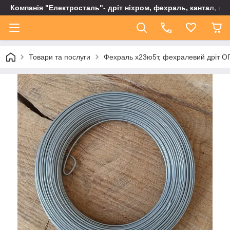
Компанія "Електросталь"- дріт ніхром, фехраль, кантал, не
Товари та послуги
Фехраль х23ю5т, фехралевий дріт ОП