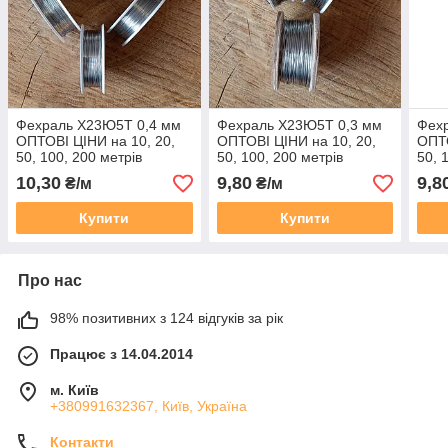
Фехраль Х23Ю5Т 0,4 мм
Фехраль Х23Ю5Т 0,3 мм
Фех
ОПТОВІ ЦІНИ на 10, 20,
ОПТОВІ ЦІНИ на 10, 20,
ОПТО
50, 100, 200 метрів
50, 100, 200 метрів
50, 
10,30
9,80
9,8
₴/м
₴/м
Купити
Купити
Про нас
98% позитивних з 124 відгуків за рік
Працює з 14.04.2014
м. Київ
+380991632367, Київ, Україна
Контакти