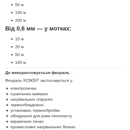
50 м
100 м
200 м
Від 0,6 мм — у мотках:
10 м
20 м
50 м
100 м
Де використовується фехраль
Фехраль Х23Ю5Т застосовується у:
🔸 електропечах
🔸 сушильних камерах
🔸 нагрівальних спіралях
🔸 термообладнанні
🔸 установках термообробки
🔸 обладнанні для різки пінопласту
🔸 керамічних печах
🔸 промислових нагрівальних блоках