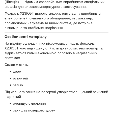
(Швеція) — відомим європейським виробником спеціальних
сплавів для високотемпературного застосування.
Фехраль Х23Ю5Т широко використовується у виробництві
електропечей, сушильного обладнання, термокамер,
промислових нагрівачів та інших систем, де потрібне
рівномірне та стабільне нагрівання.
Особливості матеріалу
На відміну від класичних ніхромових сплавів, фехраль
Х23Ю5Т має підвищену стійкість до високих температур та
відрізняється більш економною роботою в нагрівальних
системах.
Сплав містить:
хром
алюміній
залізо
Під час нагрівання на поверхні утворюється щільний захисний
шар, який:
зменшує окислення
захищає поверхню дроту