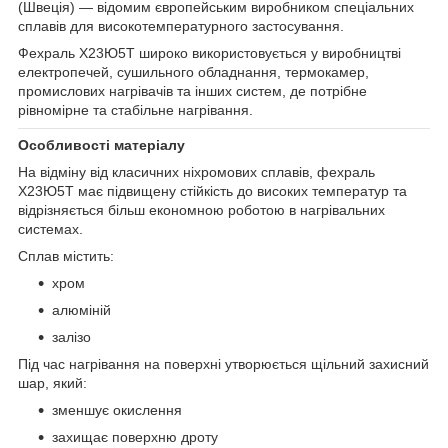
(Швеція) — відомим європейським виробником спеціальних
сплавів для високотемпературного застосування.
Фехраль Х23Ю5Т широко використовується у виробництві
електропечей, сушильного обладнання, термокамер,
промислових нагрівачів та інших систем, де потрібне
рівномірне та стабільне нагрівання.
Особливості матеріалу
На відміну від класичних ніхромових сплавів, фехраль
Х23Ю5Т має підвищену стійкість до високих температур та
відрізняється більш економною роботою в нагрівальних
системах.
Сплав містить:
хром
алюміній
залізо
Під час нагрівання на поверхні утворюється щільний захисний
шар, який:
зменшує окислення
захищає поверхню дроту