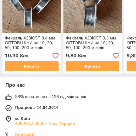
Фехраль Х23Ю5Т 0,4 мм
Фехраль Х23Ю5Т 0,3 мм
Фех
ОПТОВІ ЦІНИ на 10, 20,
ОПТОВІ ЦІНИ на 10, 20,
ОПТО
50, 100, 200 метрів
50, 100, 200 метрів
50, 
10,30
9,80
9,8
₴/м
₴/м
Купити
Купити
Про нас
98% позитивних з 126 відгуків за рік
Працює з 14.04.2014
м. Київ
+380991632367, Київ, Україна
Контакти