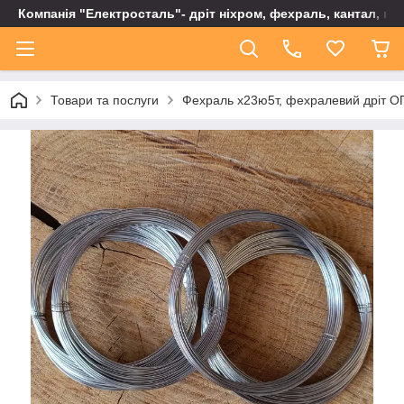
Компанія "Електросталь"- дріт ніхром, фехраль, кантал, не
Товари та послуги
Фехраль х23ю5т, фехралевий дріт ОП