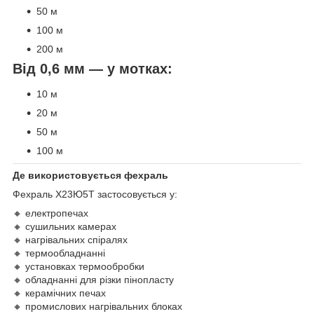
50 м
100 м
200 м
Від 0,6 мм — у мотках:
10 м
20 м
50 м
100 м
Де використовується фехраль
Фехраль Х23Ю5Т застосовується у:
🔸 електропечах
🔸 сушильних камерах
🔸 нагрівальних спіралях
🔸 термообладнанні
🔸 установках термообробки
🔸 обладнанні для різки пінопласту
🔸 керамічних печах
🔸 промислових нагрівальних блоках