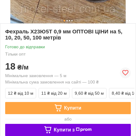
Фехраль Х23Ю5Т 0,9 мм ОПТОВІ ЦІНИ на 5,
10, 20, 50, 100 метрів
Готово до відправки
Тільки опт
18
₴/м
Мінімальне замовлення — 5 м
Мінімальна сума замовлення на сайті — 100 ₴
12 ₴
від 10 м
11 ₴
від 20 м
9,60 ₴
від 50 м
8,40 ₴
від 1
Купити
або
Купити з