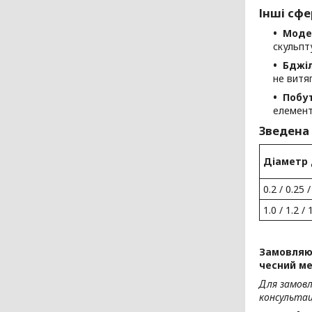
Інші сфе
Моде
скульпт
Бджі
не витяг
Побут
елемент
Зведена
Діаметр 
0.2 / 0.25 /
1.0 / 1.2 / 
Замовляюч
чесний ме
Для замов
консультаці