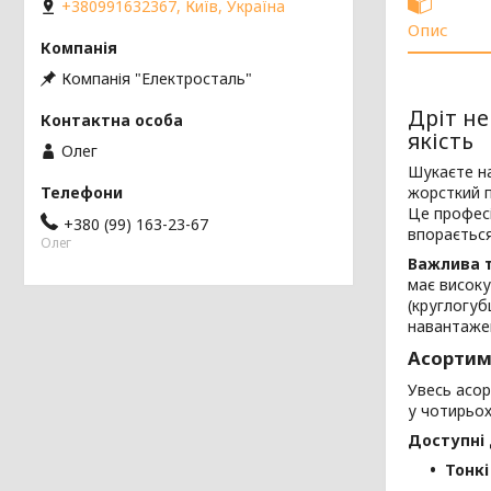
+380991632367, Київ, Україна
Опис
Компанія "Електросталь"
Дріт не
якість
Олег
Шукаєте на
жорсткий 
Це професі
+380 (99) 163-23-67
впорається
Олег
Важлива т
має високу
(круглогуб
навантаже
Асортим
Увесь асо
у чотирьох
Доступні 
Тонкі