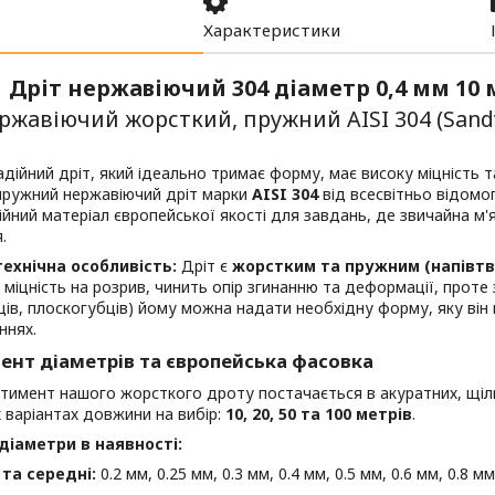
Характеристики
Дріт нержавіючий 304 діаметр 0,4 мм 10
ржавіючий жорсткий, пружний AISI 304 (Sand
дійний дріт, який ідеально тримає форму, має високу міцність 
пружний нержавіючий дріт марки
AISI 304
від всесвітньо відом
йний матеріал європейської якості для завдань, де звичайна м'
.
ехнічна особливість:
Дріт є
жорстким та пружним (напівтв
 міцність на розрив, чинить опір згинанню та деформації, прот
ців, плоскогубців) йому можна надати необхідну форму, яку він
ннях.
ент діаметрів та європейська фасовка
ртимент нашого жорсткого дроту постачається в акуратних, щі
 варіантах довжини на вибір:
10, 20, 50 та 100 метрів
.
діаметри в наявності:
 та середні:
0.2 мм, 0.25 мм, 0.3 мм, 0.4 мм, 0.5 мм, 0.6 мм, 0.8 мм