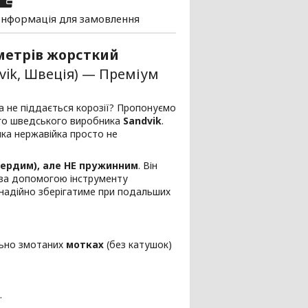
Інформація для замовлення
 метрів жорсткий
vik, Швеція) — Преміум
та не піддається корозії? Пропонуємо
ого шведського виробника
Sandvik
.
яка нержавійка просто не
ердим), але НЕ пружинним
. Він
е за допомогою інструменту
 надійно зберігатиме при подальших
льно змотаних
мотках
(без катушок)
.