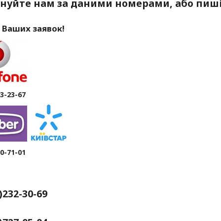
нуйте нам за даними номерами, або пиші
 Ваших заявок!
63-23-67
80-71-01
4)232-30-69
рків