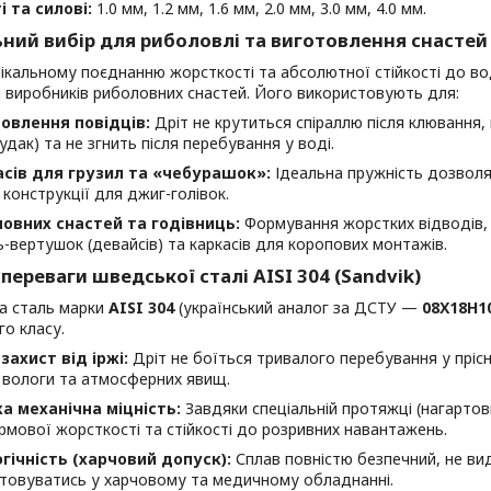
і та силові:
1.0 мм, 1.2 мм, 1.6 мм, 2.0 мм, 3.0 мм, 4.0 мм.
ьний вибір для риболовлі та виготовлення снастей
ікальному поєднанню жорсткості та абсолютної стійкості до во
 виробників риболовних снастей. Його використовують для:
овлення повідців:
Дріт не крутиться спіраллю після клювання,
удак) та не згнить після перебування у воді.
сів для грузил та «чебурашок»:
Ідеальна пружність дозволя
 конструкції для джиг-голівок.
овних снастей та годівниць:
Формування жорстких відводів, 
-вертушок (девайсів) та каркасів для коропових монтажів.
 переваги шведської сталі AISI 304 (Sandvik)
а сталь марки
AISI 304
(український аналог за ДСТУ —
08Х18Н1
го класу.
захист від іржі:
Дріт не боїться тривалого перебування у прісні
, вологи та атмосферних явищ.
а механічна міцність:
Завдяки спеціальній протяжці (нагартовц
ірмової жорсткості та стійкості до розривних навантажень.
гічність (харчовий допуск):
Сплав повністю безпечний, не ви
товуватись у харчовому та медичному обладнанні.