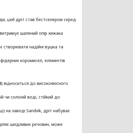
ди, цей дріт став бестселером серед
 витримує шалений опір хижака
є створювати надійні вушка та
фідерних коромисел, елементів
0
) відноситься до високоякісного
й чи солоній воді, стійкий до
і) на заводі Sandvik, дріт набуває
діляє шкідливих речовин, може