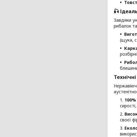
Товст
🎣 Ідеал
Завдяки ун
рибалок та
Вигот
(щука, с
Карка
розбірні
Рибол
блешень
Технічні
Нержавіюч
аустенітно
100% 
сирості
Висок
своєї ф
Еколо
викорис