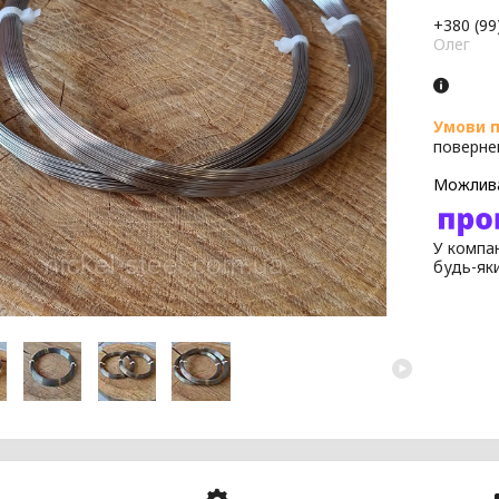
+380 (99
Олег
поверне
У компан
будь-як