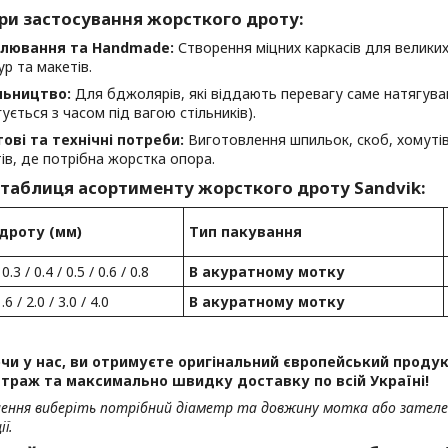
ри застосування жорсткого дроту:
лювання та Handmade:
Створення міцних каркасів для великих
ур та макетів.
льництво:
Для бджолярів, які віддають перевагу саме натягув
ується з часом під вагою стільників).
ові та технічні потреби:
Виготовлення шпильок, скоб, хомутів,
ів, де потрібна жорстка опора.
 таблиця асортименту жорсткого дроту Sandvik:
дроту (мм)
Тип пакування
 0.3 / 0.4 / 0.5 / 0.6 / 0.8
В акуратному мотку
1.6 / 2.0 / 3.0 / 4.0
В акуратному мотку
и у нас, ви отримуєте оригінальний європейський продукт
траж та максимально швидку доставку по всій Україні!
лення виберіть потрібний діаметр та довжину мотка або зател
ї.