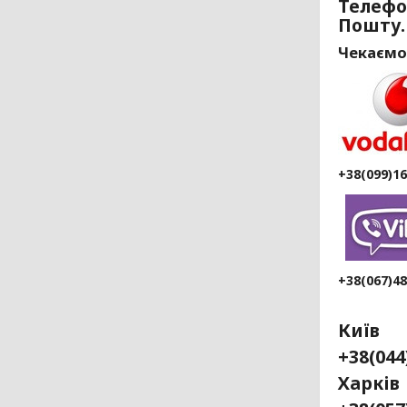
Телефо
Пошту.
Чекаємо
+38(099)1
+38(067)4
Київ
+38(04
Ха