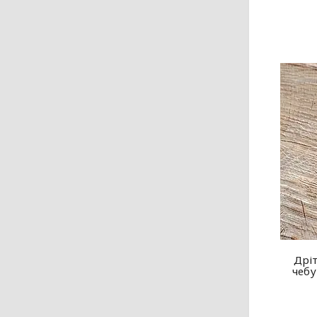
Дрі
чебу