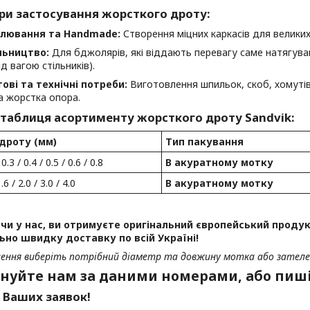
ри застосування жорсткого дроту:
лювання та Handmade:
Створення міцних каркасів для великих 
льництво:
Для бджолярів, які віддають перевагу саме натягува
д вагою стільників).
ові та технічні потреби:
Виготовлення шпильок, скоб, хомутів,
а жорстка опора.
 таблиця асортименту жорсткого дроту Sandvik:
дроту (мм)
Тип пакування
 0.3 / 0.4 / 0.5 / 0.6 / 0.8
В акуратному мотку
1.6 / 2.0 / 3.0 / 4.0
В акуратному мотку
и у нас, ви отримуєте оригінальний європейський продукт
но швидку доставку по всій Україні!
ення виберіть потрібний діаметр та довжину мотка або зателе
нуйте нам за даними номерами, або пиші
 Ваших заявок!