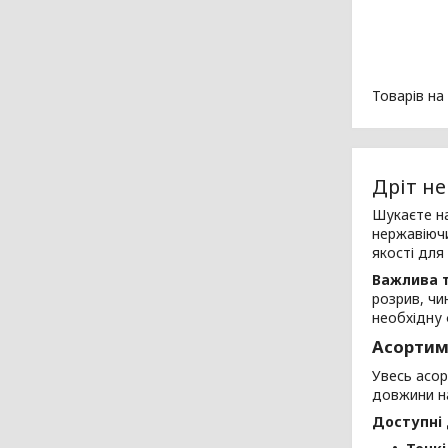
Дріт не
Шукаєте на
нержавіюч
якості для
Важлива т
розрив, чи
необхідну 
Асортим
Увесь асо
довжини на
Доступні 