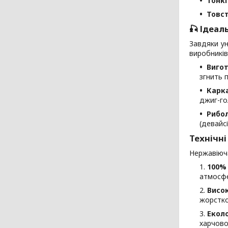
Тонкі
Товст
🎣 Ідеал
Завдяки ун
виробників
Вигот
згнить 
Карка
джиг-го
Рибол
(девайс
Технічні
Нержавіюч
100% 
атмосфе
Висок
жорстко
Еколо
харчово