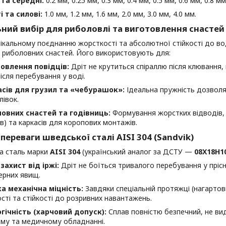
 та середні:
0.2 мм, 0.25 мм, 0.3 мм, 0.4 мм, 0.5 мм, 0.6 мм, 0.8 мм
і та силові:
1.0 мм, 1.2 мм, 1.6 мм, 2.0 мм, 3.0 мм, 4.0 мм.
ьний вибір для риболовлі та виготовлення снастей
ікальному поєднанню жорсткості та абсолютної стійкості до во
 риболовних снастей. Його використовують для:
овлення повідців:
Дріт не крутиться спіраллю після клювання,
після перебування у воді.
сів для грузил та «чебурашок»:
Ідеальна пружність дозволяє
лівок.
овних снастей та годівниць:
Формування жорстких відводів,
ів) та каркасів для коропових монтажів.
 переваги шведської сталі AISI 304 (Sandvik)
а сталь марки
AISI 304
(український аналог за ДСТУ —
08Х18Н1
захист від іржі:
Дріт не боїться тривалого перебування у прісні
рних явищ.
а механічна міцність:
Завдяки спеціальній протяжці (нагартовц
сті та стійкості до розривних навантажень.
гічність (харчовий допуск):
Сплав повністю безпечний, не ви
му та медичному обладнанні.