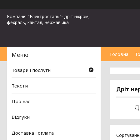
Компанія "Електросталь"- дріт ніхром,
фехраль, кантал, нержавійка
Головна
То
Товари і послуги
Тексти
Дріт не
Про нас
Д
Відгуки
Доставка і оплата