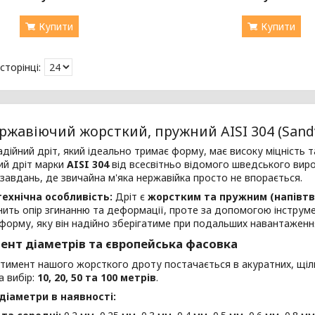
Купити
Купити
ржавіючий жорсткий, пружний AISI 304 (Sand
дійний дріт, який ідеально тримає форму, має високу міцність 
ий дріт марки
AISI 304
від всесвітньо відомого шведського вир
 завдань, де звичайна м'яка нержавійка просто не впорається.
ехнічна особливість:
Дріт є
жорстким та пружним (напівтв
нить опір згинанню та деформації, проте за допомогою інструм
форму, яку він надійно зберігатиме при подальших навантаженн
ент діаметрів та європейська фасовка
ртимент нашого жорсткого дроту постачається в акуратних, щі
 вибір:
10, 20, 50 та 100 метрів
.
діаметри в наявності: