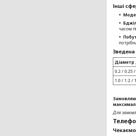
Інші сфе
Моде
Бджі
часом пі
Побут
потрібн
Зведена
Діаметр 
0.2 / 0.25 /
1.0 / 1.2 / 
Замовляюч
максималь
Для замовл
Телефо
Чекаємо