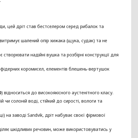
.
ди, цей дріт став бестселером серед рибалок та
 витримує шалений опір хижака (щука, судак) та не
 створювати надійні вушка та розбірні конструкції для
 фідерних коромисел, елементів блешень-вертушок
0
) відноситься до високоякісного аустенітного класу.
й чи солоній воді, стійкий до сирості, вологи та
і) на заводі Sandvik, дріт набуває своєї фірмової
діляє шкідливих речовин, може використовуватись у