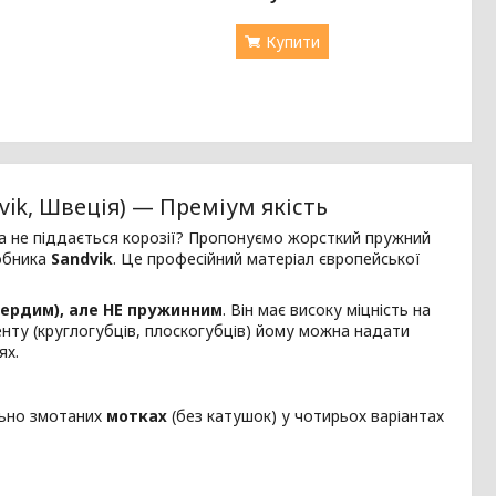
Купити
vik, Швеція) — Преміум якість
та не піддається корозії? Пропонуємо жорсткий пружний
обника
Sandvik
. Це професійний матеріал європейської
ердим), але НЕ пружинним
. Він має високу міцність на
енту (круглогубців, плоскогубців) йому можна надати
ях.
льно змотаних
мотках
(без катушок) у чотирьох варіантах