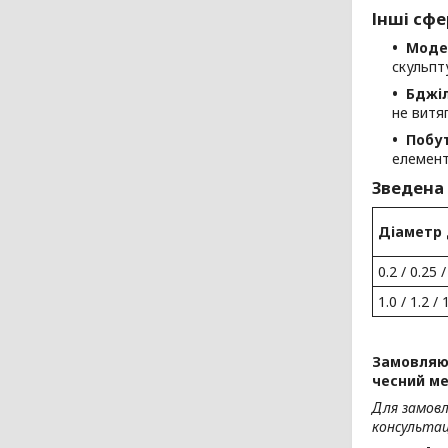
Інші сфе
Моде
скульпт
Бджі
не витяг
Побут
елемент
Зведена
Діаметр 
0.2 / 0.25 /
1.0 / 1.2 / 
Замовляюч
чесний ме
Для замов
консультаці