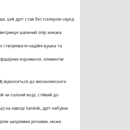
ди, цей дріт став бестселером серед
 витримує шалений опір хижака
є створювати надійні вушка та
фідерних коромисел, елементів
0
) відноситься до високоякісного
й чи солоній воді, стійкий до
і) на заводі Sandvik, дріт набуває
діляє шкідливих речовин, може