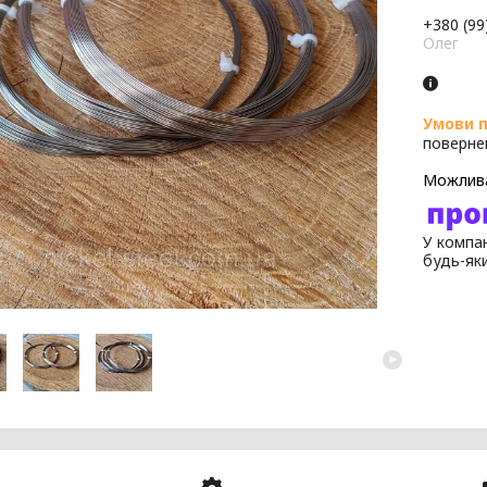
+380 (99
Олег
поверне
У компан
будь-як