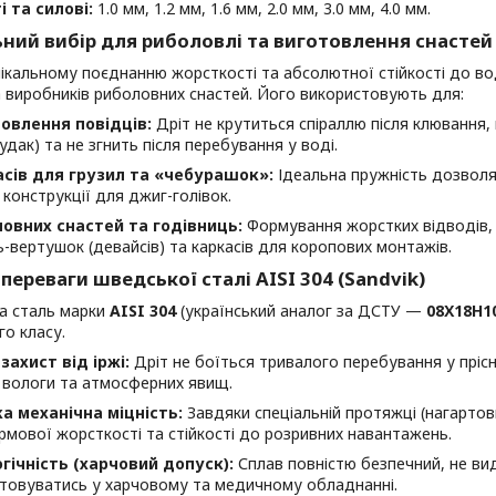
і та силові:
1.0 мм, 1.2 мм, 1.6 мм, 2.0 мм, 3.0 мм, 4.0 мм.
ьний вибір для риболовлі та виготовлення снастей
ікальному поєднанню жорсткості та абсолютної стійкості до во
 виробників риболовних снастей. Його використовують для:
овлення повідців:
Дріт не крутиться спіраллю після клювання,
удак) та не згнить після перебування у воді.
сів для грузил та «чебурашок»:
Ідеальна пружність дозволя
 конструкції для джиг-голівок.
овних снастей та годівниць:
Формування жорстких відводів, 
-вертушок (девайсів) та каркасів для коропових монтажів.
 переваги шведської сталі AISI 304 (Sandvik)
а сталь марки
AISI 304
(український аналог за ДСТУ —
08Х18Н1
го класу.
захист від іржі:
Дріт не боїться тривалого перебування у прісні
, вологи та атмосферних явищ.
а механічна міцність:
Завдяки спеціальній протяжці (нагартовц
ірмової жорсткості та стійкості до розривних навантажень.
гічність (харчовий допуск):
Сплав повністю безпечний, не ви
товуватись у харчовому та медичному обладнанні.