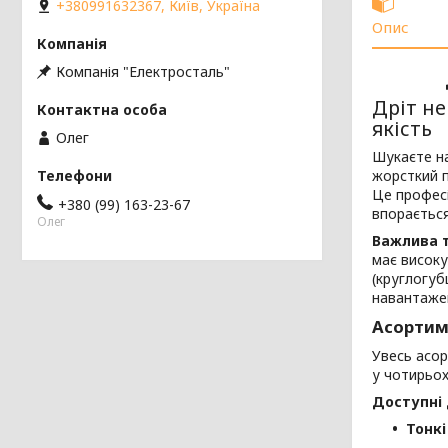
+380991632367, Київ, Україна
Опис
Компанія "Електросталь"
Дріт не
якість
Олег
Шукаєте на
жорсткий 
Це професі
+380 (99) 163-23-67
впорається
Олег
Важлива т
має високу
(круглогуб
навантаже
Асортим
Увесь асо
у чотирьох
Доступні 
Тонкі