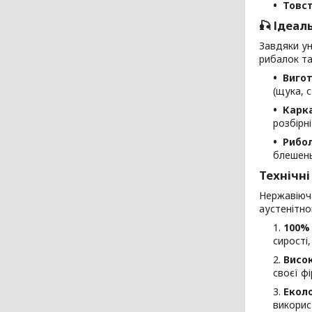
Товст
🎣 Ідеал
Завдяки ун
рибалок та
Вигот
(щука, с
Карка
розбірні
Рибол
блешень
Технічні
Нержавіюч
аустенітно
100% 
сирості
Висок
своєї ф
Еколо
викорис