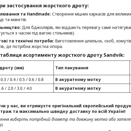
ри застосування жорсткого дроту:
лювання та Handmade:
Створення міцних каркасів для великих
ур та макетів.
льництво:
Для бджолярів, які віддають перевагу саме натягув
ується з часом під вагою стільників).
ові та технічні потреби:
Виготовлення шпильок, скоб, хомутів,
ів, де потрібна жорстка опора.
 таблиця асортименту жорсткого дроту Sandvik:
дроту (мм)
Тип пакування
 0.3 / 0.4 / 0.5 / 0.6 / 0.8
В акуратному мотку
1.6 / 2.0 / 3.0 / 4.0
В акуратному мотку
и у нас, ви отримуєте оригінальний європейський продукт
траж та максимально швидку доставку по всій Україні!
лення виберіть потрібний діаметр та довжину мотка або зател
ї.