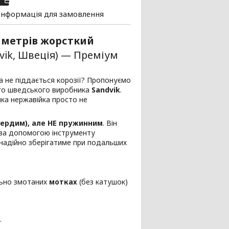
Інформація для замовлення
0 метрів жорсткий
vik, Швеція) — Преміум
та не піддається корозії? Пропонуємо
ого шведського виробника
Sandvik
.
яка нержавійка просто не
ердим), але НЕ пружинним
. Він
е за допомогою інструменту
 надійно зберігатиме при подальших
льно змотаних
мотках
(без катушок)
.