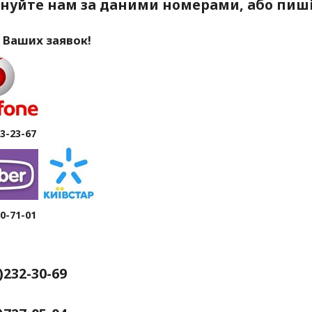
нуйте нам за даними номерами, або пиші
 Ваших заявок!
63-23-67
80-71-01
4)232-30-69
рків