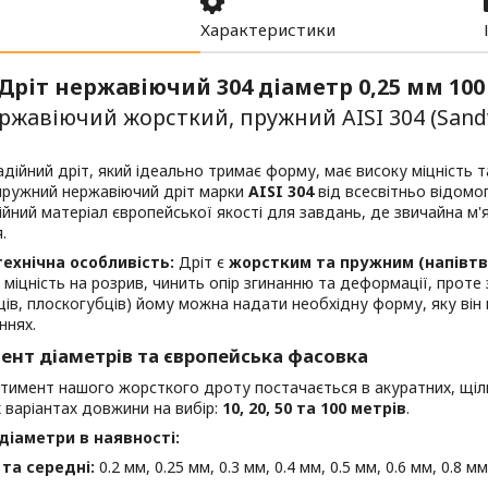
Характеристики
Дріт нержавіючий 304 діаметр 0,25 мм 10
ржавіючий жорсткий, пружний AISI 304 (Sand
дійний дріт, який ідеально тримає форму, має високу міцність 
пружний нержавіючий дріт марки
AISI 304
від всесвітньо відом
йний матеріал європейської якості для завдань, де звичайна м'
.
ехнічна особливість:
Дріт є
жорстким та пружним (напівтв
 міцність на розрив, чинить опір згинанню та деформації, прот
ців, плоскогубців) йому можна надати необхідну форму, яку він
ннях.
ент діаметрів та європейська фасовка
ртимент нашого жорсткого дроту постачається в акуратних, щі
 варіантах довжини на вибір:
10, 20, 50 та 100 метрів
.
діаметри в наявності:
 та середні:
0.2 мм, 0.25 мм, 0.3 мм, 0.4 мм, 0.5 мм, 0.6 мм, 0.8 мм