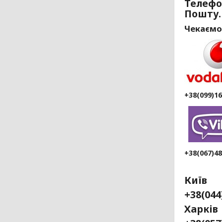
Телефо
Пошту.
Чекаємо
+38(099)1
+38(067)4
Київ
+38(04
Ха