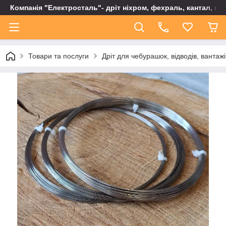
Компанія "Електросталь"- дріт ніхром, фехраль, кантал, не
Товари та послуги
Дріт для чебурашок, відводів, вантаж