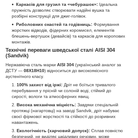
Каркасів для грузил та «чебурашок»:
Ідеальна
пружність дозволяє створювати надійні вушка та
розбірні конструкції для джиг-голівок.
Риболовних снастей та годівниць:
Формування
жорстких відводів, фідерних коромисел, елементів
блешень-вертушок (девайсів) та каркасів для коропових
монтажів.
Технічні переваги шведської сталі AISI 304
(Sandvik)
Нержавіюча сталь марки
AISI 304
(український аналог за
ДСТУ —
08Х18Н10
) відноситься до високоякісного
аустенітного класу.
100% захист від іржі:
Дріт не боїться тривалого
перебування у прісній чи солоній воді, стійкий до
сирості, вологи та атмосферних явищ.
Висока механічна міцність:
Завдяки спеціальній
протяжці (нагартовці) на заводі Sandvik, дріт набуває
своєї фірмової жорсткості та стійкості до розривних
навантажень.
Екологічність (харчовий допуск):
Сплав повністю
безпечний, не виділяє шкідливих речовин, може