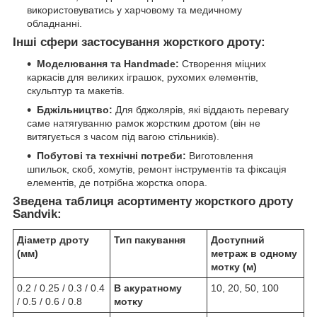
використовуватись у харчовому та медичному
обладнанні.
Інші сфери застосування жорсткого дроту:
Моделювання та Handmade:
Створення міцних
каркасів для великих іграшок, рухомих елементів,
скульптур та макетів.
Бджільництво:
Для бджолярів, які віддають перевагу
саме натягуванню рамок жорстким дротом (він не
витягується з часом під вагою стільників).
Побутові та технічні потреби:
Виготовлення
шпильок, скоб, хомутів, ремонт інструментів та фіксація
елементів, де потрібна жорстка опора.
Зведена таблиця асортименту жорсткого дроту
Sandvik:
Діаметр дроту
Тип пакування
Доступний
(мм)
метраж в одному
мотку (м)
0.2 / 0.25 / 0.3 / 0.4
В акуратному
10, 20, 50, 100
/ 0.5 / 0.6 / 0.8
мотку