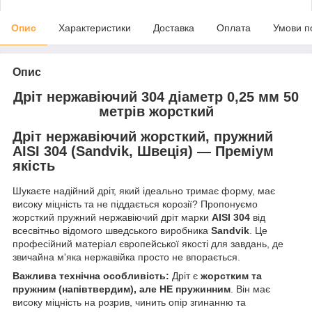
Опис
Характеристики
Доставка
Оплата
Умови п
Опис
Дріт нержавіючий 304 діаметр 0,25 мм 50
метрів жорсткий
Дріт нержавіючий жорсткий, пружний
AISI 304 (Sandvik, Швеція) — Преміум
якість
Шукаєте надійний дріт, який ідеально тримає форму, має
високу міцність та не піддається корозії? Пропонуємо
жорсткий пружний нержавіючий дріт марки
AISI 304
від
всесвітньо відомого шведського виробника
Sandvik
. Це
професійний матеріал європейської якості для завдань, де
звичайна м'яка нержавійка просто не впорається.
Важлива технічна особливість:
Дріт є
жорстким та
пружним (напівтвердим), але НЕ пружинним
. Він має
високу міцність на розрив, чинить опір згинанню та