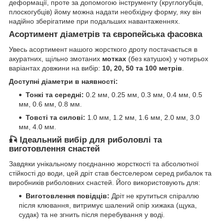
деформації, проте за допомогою інструменту (круглогубців,
плоскогубців) йому можна надати необхідну форму, яку він
надійно зберігатиме при подальших навантаженнях.
Асортимент діаметрів та європейська фасовка
Увесь асортимент нашого жорсткого дроту постачається в
акуратних, щільно змотаних
мотках
(без катушок) у чотирьох
варіантах довжини на вибір:
10, 20, 50 та 100 метрів
.
Доступні діаметри в наявності:
Тонкі та середні:
0.2 мм, 0.25 мм, 0.3 мм, 0.4 мм, 0.5
мм, 0.6 мм, 0.8 мм.
Товсті та силові:
1.0 мм, 1.2 мм, 1.6 мм, 2.0 мм, 3.0
мм, 4.0 мм.
🎣 Ідеальний вибір для риболовлі та
виготовлення снастей
Завдяки унікальному поєднанню жорсткості та абсолютної
стійкості до води, цей дріт став бестселером серед рибалок та
виробників риболовних снастей. Його використовують для:
Виготовлення повідців:
Дріт не крутиться спіраллю
після клювання, витримує шалений опір хижака (щука,
судак) та не згнить після перебування у воді.