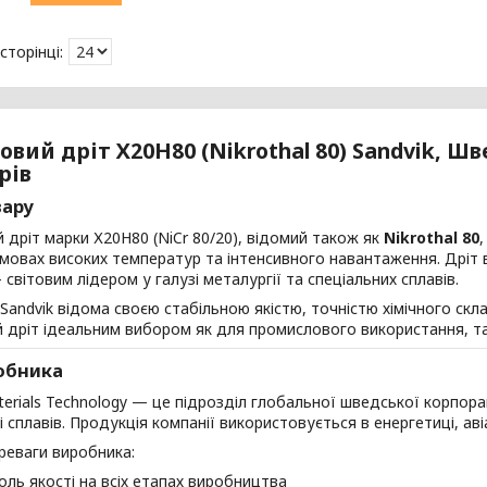
вий дріт Х20Н80 (Nikrothal 80) Sandvik, Ш
рів
вару
 дріт марки Х20Н80 (NiCr 80/20), відомий також як
Nikrothal 80
мовах високих температур та інтенсивного навантаження. Дріт в
 світовим лідером у галузі металургії та спеціальних сплавів.
Sandvik відома своєю стабільною якістю, точністю хімічного ск
 дріт ідеальним вибором як для промислового використання, так
обника
terials Technology — це підрозділ глобальної шведської корпорац
 і сплавів. Продукція компанії використовується в енергетиці, аві
реваги виробника:
оль якості на всіх етапах виробництва