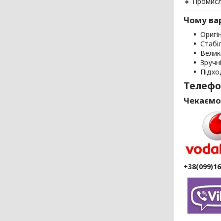
🔸 Промис
Чому вар
Оригі
Стабі
Велик
Зручн
Підхо
Телефо
Чекаємо
+38(099)1