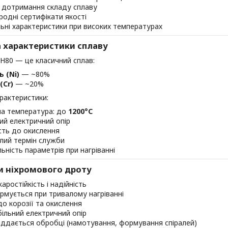
 дотримання складу сплаву
родні сертифікати якості
льні характеристики при високих температурах
а характеристики сплаву
Н80 — це класичний сплав:
ь (Ni)
— ~80%
(Cr)
— ~20%
рактеристики:
а температура: до
1200°C
ий електричний опір
ість до окислення
лий термін служби
льність параметрів при нагріванні
и ніхромового дроту
аростійкість і надійність
мується при тривалому нагріванні
до корозії та окислення
ільний електричний опір
ддається обробці (намотування, формування спіралей)