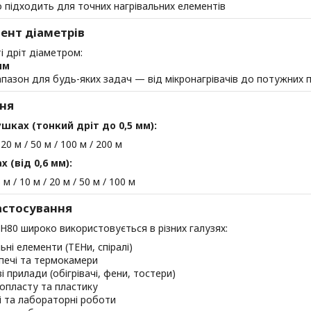
 підходить для точних нагрівальних елементів
ент діаметрів
і дріт діаметром:
 мм
апазон для будь-яких задач — від мікронагрівачів до потужних 
ня
шках (тонкий дріт до 0,5 мм):
 20 м / 50 м / 100 м / 200 м
х (від 0,6 мм):
5 м / 10 м / 20 м / 50 м / 100 м
астосування
Н80 широко використовується в різних галузях:
ьні елементи (ТЕНи, спіралі)
печі та термокамери
і прилади (обігрівачі, фени, тостери)
інопласту та пластику
і та лабораторні роботи