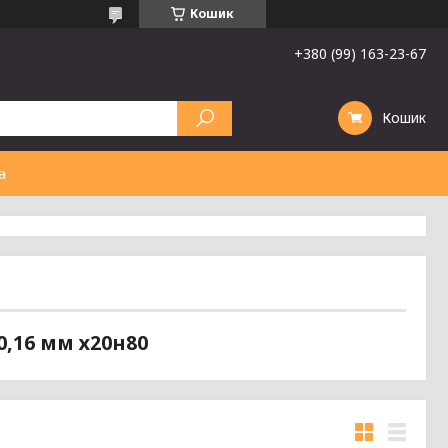
Кошик
+380 (99) 163-23-67
Кошик
а
0,16 мм х20н80