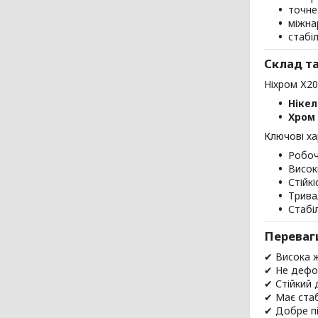
точне
міжна
стабі
Склад т
Ніхром Х20
Нікел
Хром 
Ключові ха
Робоч
Висок
Стійк
Трива
Стабі
Переваг
✔ Висока ж
✔ Не дефор
✔ Стійкий 
✔ Має стаб
✔ Добре пі