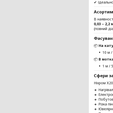
✔ Ідеально
Асортим
В наявност
0,03 – 2,2
(повний ді
Фасуван
📦
На кату
10 м /
📦
В мотка
1 м / 
Сфери з
Ніхром Х20
🔸 Нагрівал
🔸 Електро
🔸 Побутов
🔸 Різка п
🔸 Ювелірн