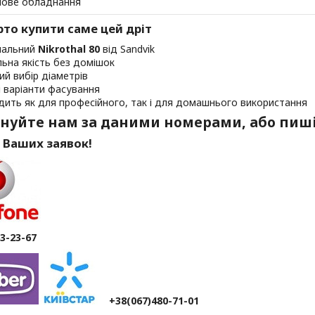
лове обладнання
то купити саме цей дріт
нальний
Nikrothal 80
від Sandvik
льна якість без домішок
ий вибір діаметрів
і варіанти фасування
дить як для професійного, так і для домашнього використання
нуйте нам за даними номерами, або пиші
 Ваших заявок!
63-23-67
+38(067)480-71-01