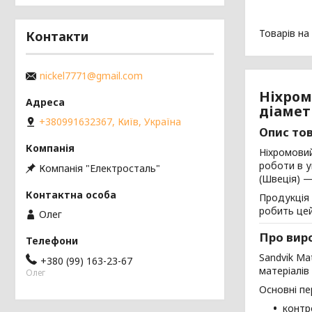
Контакти
nickel7771@gmail.com
Ніхромо
діамет
+380991632367, Київ, Україна
Опис то
Ніхромовий
роботи в у
Компанія "Електросталь"
(Швеція) —
Продукція 
робить цей
Олег
Про вир
Sandvik Ma
+380 (99) 163-23-67
матеріалів
Олег
Основні пе
контр