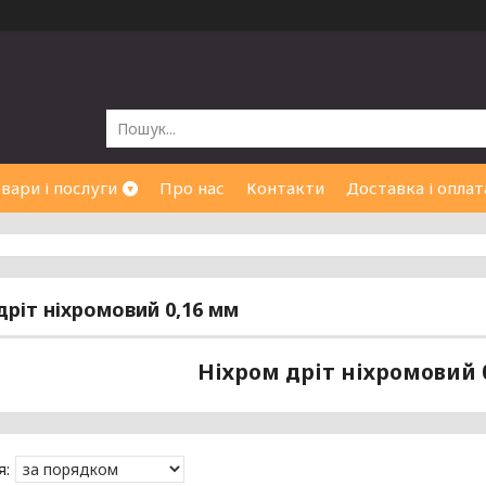
вари і послуги
Про нас
Контакти
Доставка і оплат
дріт ніхромовий 0,16 мм
Ніхром дріт ніхромовий 