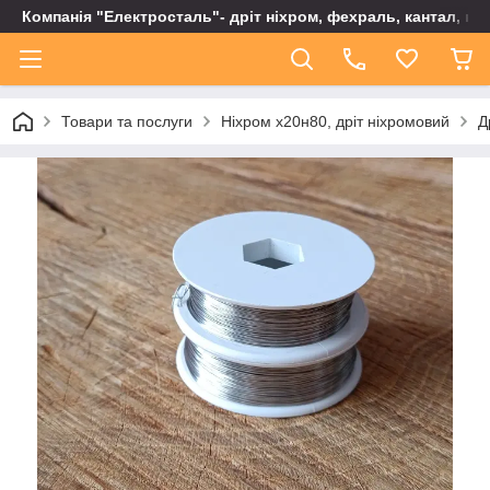
Компанія "Електросталь"- дріт ніхром, фехраль, кантал, не
Товари та послуги
Ніхром х20н80, дріт ніхромовий
Д