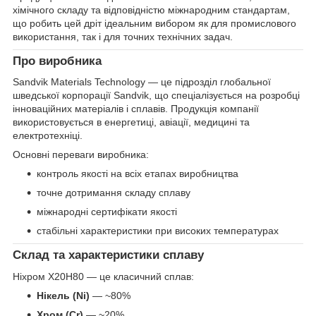
хімічного складу та відповідністю міжнародним стандартам,
що робить цей дріт ідеальним вибором як для промислового
використання, так і для точних технічних задач.
Про виробника
Sandvik Materials Technology — це підрозділ глобальної
шведської корпорації Sandvik, що спеціалізується на розробці
інноваційних матеріалів і сплавів. Продукція компанії
використовується в енергетиці, авіації, медицині та
електротехніці.
Основні переваги виробника:
контроль якості на всіх етапах виробництва
точне дотримання складу сплаву
міжнародні сертифікати якості
стабільні характеристики при високих температурах
Склад та характеристики сплаву
Ніхром Х20Н80 — це класичний сплав:
Нікель (Ni)
— ~80%
Хром (Cr)
— ~20%