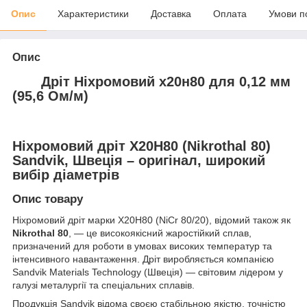
Опис
Характеристики
Доставка
Оплата
Умови п
Опис
Дріт Ніхромовий х20н80 для 0,12 мм
(95,6 Ом/м)
Ніхромовий дріт Х20Н80 (Nikrothal 80)
Sandvik, Швеція – оригінал, широкий
вибір діаметрів
Опис товару
Ніхромовий дріт марки Х20Н80 (NiCr 80/20), відомий також як
Nikrothal 80
, — це високоякісний жаростійкий сплав,
призначений для роботи в умовах високих температур та
інтенсивного навантаження. Дріт виробляється компанією
Sandvik Materials Technology (Швеція) — світовим лідером у
галузі металургії та спеціальних сплавів.
Продукція Sandvik відома своєю стабільною якістю, точністю