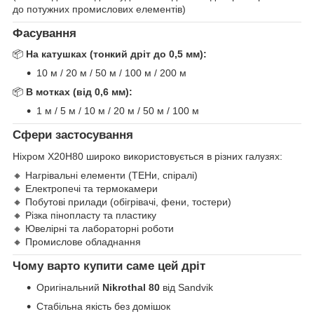
до потужних промислових елементів)
Фасування
📦
На катушках (тонкий дріт до 0,5 мм):
10 м / 20 м / 50 м / 100 м / 200 м
📦
В мотках (від 0,6 мм):
1 м / 5 м / 10 м / 20 м / 50 м / 100 м
Сфери застосування
Ніхром Х20Н80 широко використовується в різних галузях:
🔸 Нагрівальні елементи (ТЕНи, спіралі)
🔸 Електропечі та термокамери
🔸 Побутові прилади (обігрівачі, фени, тостери)
🔸 Різка пінопласту та пластику
🔸 Ювелірні та лабораторні роботи
🔸 Промислове обладнання
Чому варто купити саме цей дріт
Оригінальний
Nikrothal 80
від Sandvik
Стабільна якість без домішок