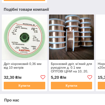
Подібні товари компанії
Дріт ніхромовий 0,36 мм
Бронзовий дріт, м'який для
Ніхр
від 10 метрів
рукоділля д. 0.1 мм
х20н
ОПТОВІ ЦІНИ на 10, 20,
50, 100 метрів
32,30
5,20
15,
₴/м
₴/м
Купити
Купити
Про нас