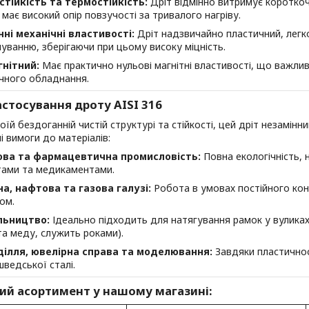
тійкість та термостійкість:
Дріт відмінно витримує коротко
 має високий опір повзучості за тривалого нагріву.
нні механічні властивості:
Дріт надзвичайно пластичний, легк
уванню, зберігаючи при цьому високу міцність.
нітний:
Має практично нульові магнітні властивості, що важлив
чного обладнання.
стосування дроту AISI 316
оїй бездоганній чистій структурі та стійкості, цей дріт незамінн
і вимоги до матеріалів:
ова та фармацевтична промисловість:
Повна екологічність, н
ами та медикаментами.
на, нафтова та газова галузі:
Робота в умовах постійного кон
ом.
льництво:
Ідеально підходить для натягування рамок у вуликах (
та меду, служить роками).
ділля, ювелірна справа та моделювання:
Завдяки пластично
шведської сталі.
ий асортимент у нашому магазині: