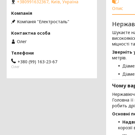
+380991632367, Київ, Україна
Опис
Компанія "Електросталь"
Нержаві
Шукаєте на
високоякіс
Олег
міцності т
Зверніть 
метрів.
+380 (99) 163-23-67
Діам
Олег
Діам
Чому вар
Нержавіюч
Головна ї
робить др
Основні п
Надви
корозії