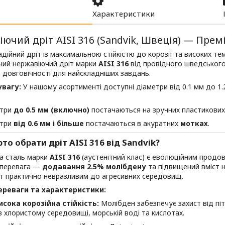
Характеристики
ючий дріт AISI 316 (Sandvik, Швеція) — Прем
дійний дріт із максимальною стійкістю до корозії та високих 
ний нержавіючий дріт марки
AISI 316
від провідного шведськог
а довговічності для найскладніших завдань.
увагу:
У нашому асортименті доступні діаметри від 0.1 мм до 1.2
етри
до 0.5 мм (включно)
постачаються на зручних пластикови
етри
від 0.6 мм і більше
постачаються в акуратних
мотках
.
то обрати дріт AISI 316 від Sandvik?
а сталь марки
AISI 316
(аустенітний клас) є еволюційним продов
ї перевага —
додавання 2.5% молібдену
та підвищений вміст н
іт практично невразливим до агресивних середовищ.
ереваги та характеристики:
сока корозійна стійкість:
Молібден забезпечує захист від піт
 в хлористому середовищі, морській воді та кислотах.