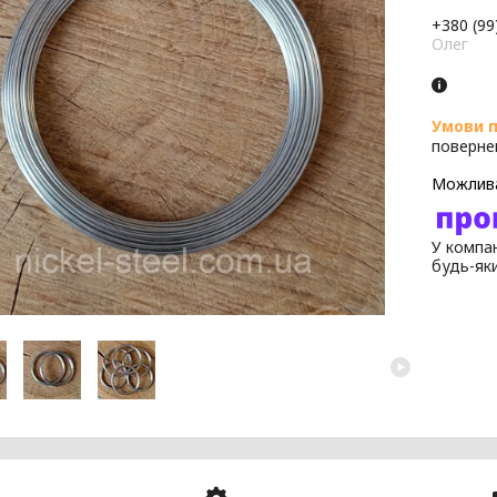
+380 (99
Олег
поверне
У компан
будь-як