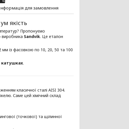
Інформація для замовлення
іум якість
температур? Пропонуємо
о виробника
Sandvik
. Це еталон
 мм із фасовкою по 10, 20, 50 та 100
х
катушках
.
женням класичної сталі AISI 304.
ікелю. Саме цей хімічний склад
ингової (точкової) та щілинної