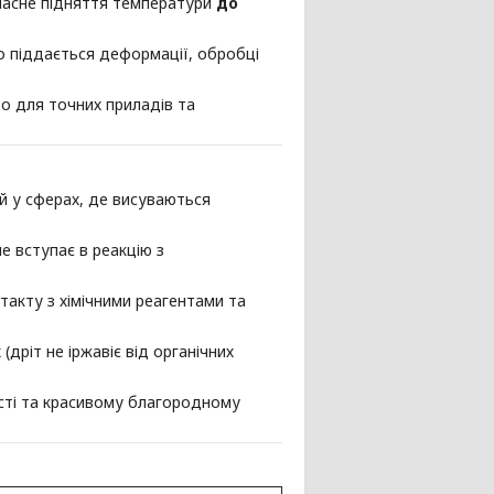
часне підняття температури
до
о піддається деформації, обробці
о для точних приладів та
ий у сферах, де висуваються
е вступає в реакцію з
такту з хімічними реагентами та
дріт не іржавіє від органічних
сті та красивому благородному