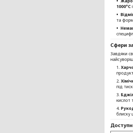
Жарос
1000°C
і
Відмі
та форм
Немаг
специфі
Сфери за
Завдяки св
найсуворіш
Харч
продукт
Хіміч
під тиск
Бджі
кислот 
Руко
блиску 
Доступн