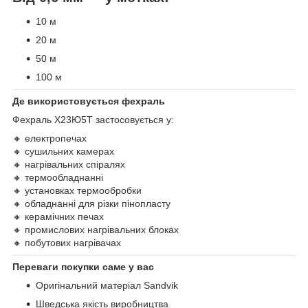
10 м
20 м
50 м
100 м
Де використовується фехраль
Фехраль Х23Ю5Т застосовується у:
🔸 електропечах
🔸 сушильних камерах
🔸 нагрівальних спіралях
🔸 термообладнанні
🔸 установках термообробки
🔸 обладнанні для різки пінопласту
🔸 керамічних печах
🔸 промислових нагрівальних блоках
🔸 побутових нагрівачах
Переваги покупки саме у вас
Оригінальний матеріал Sandvik
Шведська якість виробництва