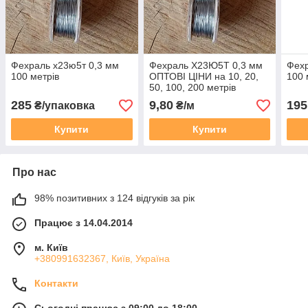
Фехраль х23ю5т 0,3 мм
Фехраль Х23Ю5Т 0,3 мм
Фехр
100 метрів
ОПТОВІ ЦІНИ на 10, 20,
100 
50, 100, 200 метрів
285
9,80
195
₴/упаковка
₴/м
Купити
Купити
Про нас
98% позитивних з 124 відгуків за рік
Працює з 14.04.2014
м. Київ
+380991632367, Київ, Україна
Контакти