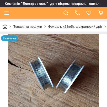
Компанія "Електросталь"- дріт ніхром, фехраль, кантал, не
Товари та послуги
Фехраль х23ю5т, фехралевий дріт
Новинка