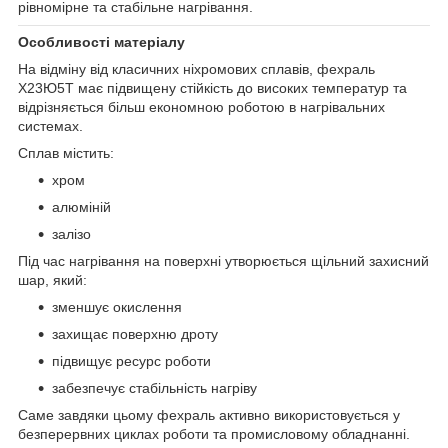
рівномірне та стабільне нагрівання.
Особливості матеріалу
На відміну від класичних ніхромових сплавів, фехраль
Х23Ю5Т має підвищену стійкість до високих температур та
відрізняється більш економною роботою в нагрівальних
системах.
Сплав містить:
хром
алюміній
залізо
Під час нагрівання на поверхні утворюється щільний захисний
шар, який:
зменшує окислення
захищає поверхню дроту
підвищує ресурс роботи
забезпечує стабільність нагріву
Саме завдяки цьому фехраль активно використовується у
безперервних циклах роботи та промисловому обладнанні.