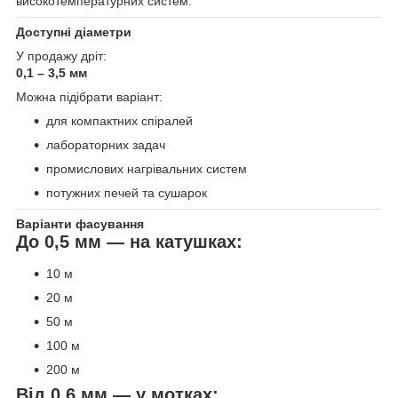
високотемпературних систем.
Доступні діаметри
У продажу дріт:
0,1 – 3,5 мм
Можна підібрати варіант:
для компактних спіралей
лабораторних задач
промислових нагрівальних систем
потужних печей та сушарок
Варіанти фасування
До 0,5 мм — на катушках:
10 м
20 м
50 м
100 м
200 м
Від 0,6 мм — у мотках: