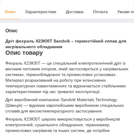
Опис
Характеристики
Доставка
Оплата
Умови п
Опис
Дріт фехраль Х23Ю5Т Sandvik – термостійкий сплав для
нагрівального обладнання
Опис товару
Фехраль Х23Ю5Т — це спеціальний електротехнічний дріт із
високим питомим опором, який застосовується у нагрівальних
системах, термообладнанні та промислових установках.
Матеріал розрахований на роботу при інтенсивних
температурних навантаженнях та відзначається стабільними
характеристиками під час тривалої експлуатації.
Дріт вироблений компанією Sandvik Materials Technology
(Швеція) — відомим європейським виробником спеціальних
сплавів для високотемпературного застосування.
Фехраль Х23Ю5Т широко використовується у виробництві
електропечей, сушильного обладнання, термокамер,
промислових нагрівачів та інших систем, де потрібне