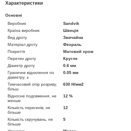
Характеристики
Основні
Виробник
Sandvik
Країна виробник
Швеція
Вид дроту
Звичайна
Матеріал дроту
Фехраль
Покриття
Матовий хром
Перетин дроту
Кругле
Діаметр дроту
0.6 мм
Граничне відхилення по
0.05 мм
діаметру, ±
Тимчасовий опір розриву,
630 Н/мм2
більш
Відносне подовження, не
12 %
менше
Кількість перегинів, не
12
більше
Кількість скручувань, не
5
більше
Упаковка
Моток