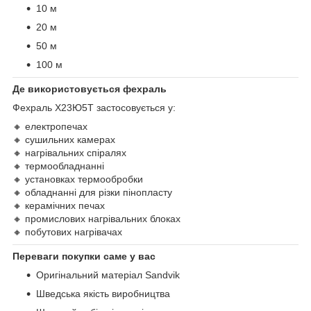
10 м
20 м
50 м
100 м
Де використовується фехраль
Фехраль Х23Ю5Т застосовується у:
🔸 електропечах
🔸 сушильних камерах
🔸 нагрівальних спіралях
🔸 термообладнанні
🔸 установках термообробки
🔸 обладнанні для різки пінопласту
🔸 керамічних печах
🔸 промислових нагрівальних блоках
🔸 побутових нагрівачах
Переваги покупки саме у вас
Оригінальний матеріал Sandvik
Шведська якість виробництва