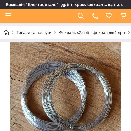
Компанія "Електросталь"- дріт ніхром, фехраль, кантал, не
Товари та послуги
Фехраль х23ю5т, фехралевий дріт