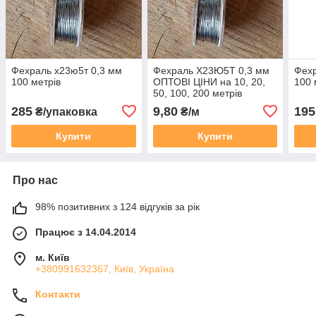
Фехраль х23ю5т 0,3 мм
Фехраль Х23Ю5Т 0,3 мм
Фехр
100 метрів
ОПТОВІ ЦІНИ на 10, 20,
100 
50, 100, 200 метрів
285
9,80
195
₴/упаковка
₴/м
Купити
Купити
Про нас
98% позитивних з 124 відгуків за рік
Працює з 14.04.2014
м. Київ
+380991632367, Київ, Україна
Контакти