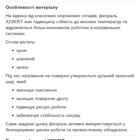
Особливості матеріалу
На відміну від класичних ніхромових сплавів, фехраль
Х23Ю5Т має підвищену стійкість до високих температур та
відрізняється більш економною роботою в нагрівальних
системах.
Сплав містить:
хром
алюміній
залізо
Під час нагрівання на поверхні утворюється щільний захисний
шар, який:
зменшує окислення
захищає поверхню дроту
підвищує ресурс роботи
забезпечує стабільність нагріву
Саме завдяки цьому фехраль активно використовується у
безперервних циклах роботи та промисловому обладнанні.