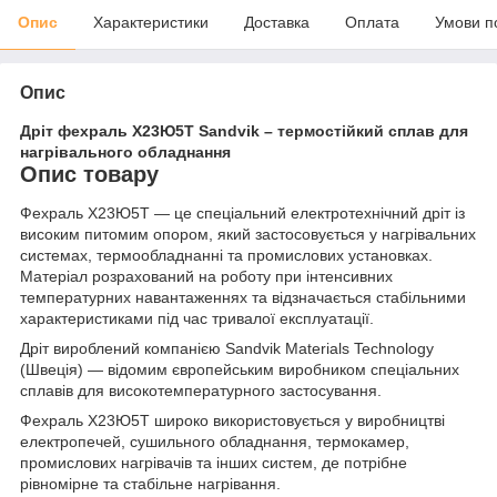
Опис
Характеристики
Доставка
Оплата
Умови п
Опис
Дріт фехраль Х23Ю5Т Sandvik – термостійкий сплав для
нагрівального обладнання
Опис товару
Фехраль Х23Ю5Т — це спеціальний електротехнічний дріт із
високим питомим опором, який застосовується у нагрівальних
системах, термообладнанні та промислових установках.
Матеріал розрахований на роботу при інтенсивних
температурних навантаженнях та відзначається стабільними
характеристиками під час тривалої експлуатації.
Дріт вироблений компанією Sandvik Materials Technology
(Швеція) — відомим європейським виробником спеціальних
сплавів для високотемпературного застосування.
Фехраль Х23Ю5Т широко використовується у виробництві
електропечей, сушильного обладнання, термокамер,
промислових нагрівачів та інших систем, де потрібне
рівномірне та стабільне нагрівання.