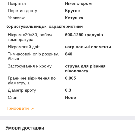
Покриття
Нікель-хром
Перетин дроту
Кругле
Упаковка
Котушка
Користувальницькі характеристики
Ніхром х20н80, робоча
600-1250 градусів
температура
Ніхромовий дріт
нагрівальні елементи
Тимчасовий опір розриву,
840
більш
Застосування ніхрому
струна для різання
пінопласту
Граничне відхилення по
0.005
діаметру, ±
Діаметр дроту
0.3
Стан
Нове
Приховати
Умови доставки