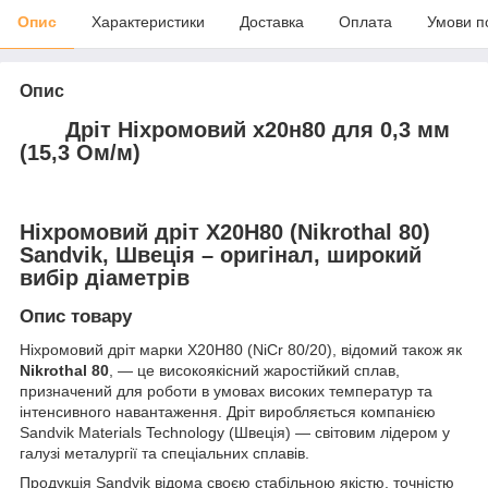
Опис
Характеристики
Доставка
Оплата
Умови п
Опис
Дріт Ніхромовий х20н80 для 0,3 мм
(15,3 Ом/м)
Ніхромовий дріт Х20Н80 (Nikrothal 80)
Sandvik, Швеція – оригінал, широкий
вибір діаметрів
Опис товару
Ніхромовий дріт марки Х20Н80 (NiCr 80/20), відомий також як
Nikrothal 80
, — це високоякісний жаростійкий сплав,
призначений для роботи в умовах високих температур та
інтенсивного навантаження. Дріт виробляється компанією
Sandvik Materials Technology (Швеція) — світовим лідером у
галузі металургії та спеціальних сплавів.
Продукція Sandvik відома своєю стабільною якістю, точністю