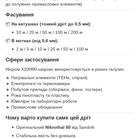
до потужних промислових елементів)
Фасування
📦
На катушках (тонкий дріт до 0,5 мм):
10 м / 20 м / 50 м / 100 м / 200 м
📦
В мотках (від 0,6 мм):
1 м / 5 м / 10 м / 20 м / 50 м / 100 м
Сфери застосування
Ніхром Х20Н80 широко використовується в різних галузях:
🔸 Нагрівальні елементи (ТЕНи, спіралі)
🔸 Електропечі та термокамери
🔸 Побутові прилади (обігрівачі, фени, тостери)
🔸 Різка пінопласту та пластику
🔸 Ювелірні та лабораторні роботи
🔸 Промислове обладнання
Чому варто купити саме цей дріт
Оригінальний
Nikrothal 80
від Sandvik
Стабільна якість без домішок