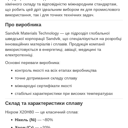
хімічного складу та відповідністю міжнародним стандартам,
що робить цей дріт ідеальним вибором як для промислового
використання, так і для точних технічних задач.
Про виробника
Sandvik Materials Technology — це підрозділ глобальної
шведської корпорації Sandvik, що спеціалізується на розробці
інноваційних матеріалів і сплавів. Продукція компанії
використовується в енергетиці, авіації, медицині та
електротехніці.
Основні переваги виробника:
контроль якості на всіх етапах виробництва
точне дотримання складу сплаву
міжнародні сертифікати якості
стабільні характеристики при високих температурах
Склад та характеристики сплаву
Ніхром Х20Н80 — це класичний сплав:
Нікель (Ni)
— ~80%
Хром (Cr)
— ~20%