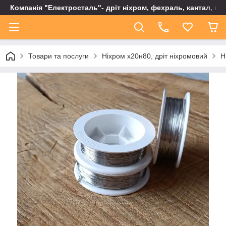
Компанія "Електросталь"- дріт ніхром, фехраль, кантал, не
Товари та послуги
Ніхром х20н80, дріт ніхромовий
Н