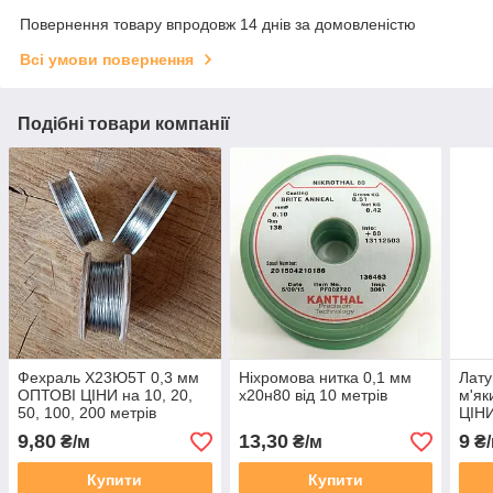
Повернення товару впродовж 14 днів за домовленістю
Всі умови повернення
Подібні товари компанії
Фехраль Х23Ю5Т 0,3 мм
Ніхромова нитка 0,1 мм
Лату
ОПТОВІ ЦІНИ на 10, 20,
х20н80 від 10 метрів
м'як
50, 100, 200 метрів
ЦІНИ
метр
9,80
13,30
9
₴/м
₴/м
₴/
Купити
Купити