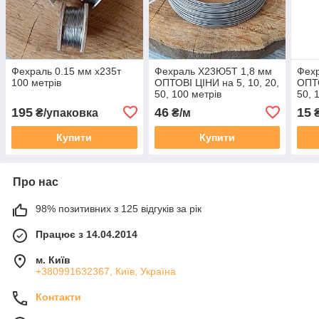
Фехраль 0.15 мм х235т
Фехраль Х23Ю5Т 1,8 мм
Фех
100 метрів
ОПТОВІ ЦІНИ на 5, 10, 20,
ОПТО
50, 100 метрів
50, 
195
46
15
₴/упаковка
₴/м
₴
Купити
Купити
Про нас
98% позитивних з 125 відгуків за рік
Працює з 14.04.2014
м. Київ
+380991632367, Київ, Україна
Контакти