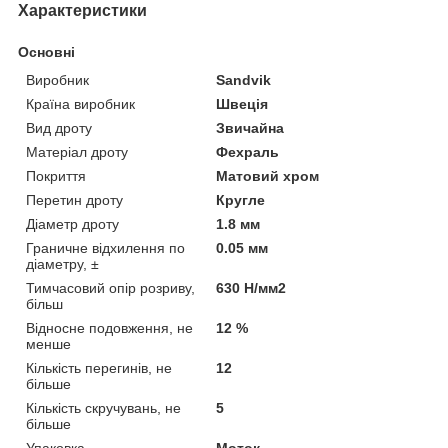
Характеристики
Основні
Виробник
Sandvik
Країна виробник
Швеція
Вид дроту
Звичайна
Матеріал дроту
Фехраль
Покриття
Матовий хром
Перетин дроту
Кругле
Діаметр дроту
1.8 мм
Граничне відхилення по
0.05 мм
діаметру, ±
Тимчасовий опір розриву,
630 Н/мм2
більш
Відносне подовження, не
12 %
менше
Кількість перегинів, не
12
більше
Кількість скручувань, не
5
більше
Упаковка
Моток