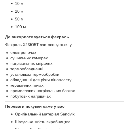
10 м
20 м
50 м
100 м
Де використовується фехраль
Фехраль Х23Ю5Т застосовується у:
🔸 електропечах
🔸 сушильних камерах
🔸 нагрівальних спіралях
🔸 термообладнанні
🔸 установках термообробки
🔸 обладнанні для різки пінопласту
🔸 керамічних печах
🔸 промислових нагрівальних блоках
🔸 побутових нагрівачах
Переваги покупки саме у вас
Оригінальний матеріал Sandvik
Шведська якість виробництва