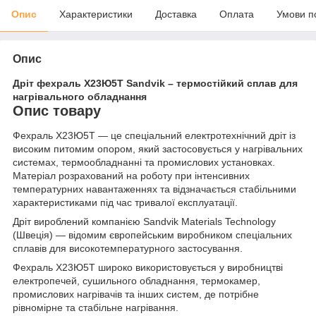
Опис
Характеристики
Доставка
Оплата
Умови п
Опис
Дріт фехраль Х23Ю5Т Sandvik – термостійкий сплав для
нагрівального обладнання
Опис товару
Фехраль Х23Ю5Т — це спеціальний електротехнічний дріт із
високим питомим опором, який застосовується у нагрівальних
системах, термообладнанні та промислових установках.
Матеріал розрахований на роботу при інтенсивних
температурних навантаженнях та відзначається стабільними
характеристиками під час тривалої експлуатації.
Дріт вироблений компанією Sandvik Materials Technology
(Швеція) — відомим європейським виробником спеціальних
сплавів для високотемпературного застосування.
Фехраль Х23Ю5Т широко використовується у виробництві
електропечей, сушильного обладнання, термокамер,
промислових нагрівачів та інших систем, де потрібне
рівномірне та стабільне нагрівання.