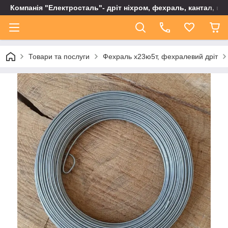
Компанія "Електросталь"- дріт ніхром, фехраль, кантал, не
Товари та послуги
Фехраль х23ю5т, фехралевий дріт