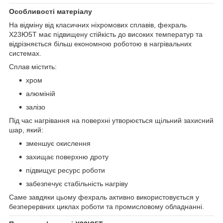
Особливості матеріалу
На відміну від класичних ніхромових сплавів, фехраль
Х23Ю5Т має підвищену стійкість до високих температур та
відрізняється більш економною роботою в нагрівальних
системах.
Сплав містить:
хром
алюміній
залізо
Під час нагрівання на поверхні утворюється щільний захисний
шар, який:
зменшує окислення
захищає поверхню дроту
підвищує ресурс роботи
забезпечує стабільність нагріву
Саме завдяки цьому фехраль активно використовується у
безперервних циклах роботи та промисловому обладнанні.