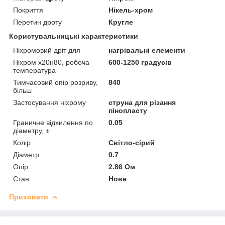
Покриття
Нікель-хром
Перетин дроту
Кругле
Користувальницькі характеристики
Ніхромовий дріт для
нагрівальні елементи
Ніхром х20н80, робоча
600-1250 градусів
температура
Тимчасовий опір розриву,
840
більш
Застосування ніхрому
струна для різання
пінопласту
Граничне відхилення по
0.05
діаметру, ±
Колір
Світло-сірий
Діаметр
0.7
Опір
2.86 Ом
Стан
Нове
Приховати