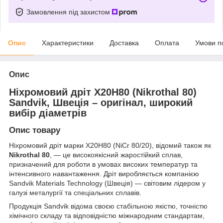
Замовлення під захистом
Опис
Характеристики
Доставка
Оплата
Умови п
Опис
Ніхромовий дріт Х20Н80 (Nikrothal 80)
Sandvik, Швеція – оригінал, широкий
вибір діаметрів
Опис товару
Ніхромовий дріт марки Х20Н80 (NiCr 80/20), відомий також як
Nikrothal 80
, — це високоякісний жаростійкий сплав,
призначений для роботи в умовах високих температур та
інтенсивного навантаження. Дріт виробляється компанією
Sandvik Materials Technology (Швеція) — світовим лідером у
галузі металургії та спеціальних сплавів.
Продукція Sandvik відома своєю стабільною якістю, точністю
хімічного складу та відповідністю міжнародним стандартам,