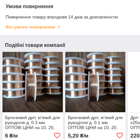
Умови повернення
Повернення товару впродовж 14 днів за домовленістю
Всі умови повернення
Подібні товари компанії
Бронзовий дріт, м'який для
Бронзовий дріт, м'який для
Дріт
рукоділля д. 0.3 мм
рукоділля д. 0.1 мм
х20н
ОПТОВІ ЦІНИ на 10, 20,
ОПТОВІ ЦІНИ на 10, 20,
ОПТО
50, 100 метрів
50, 100 метрів
50,1
6
5,20
220
₴/м
₴/м