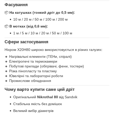
Фасування
📦
На катушках (тонкий дріт до 0,5 мм):
10 м / 20 м / 50 м / 100 м / 200 м
📦
В мотках (від 0,6 мм):
1 м / 5 м / 10 м / 20 м / 50 м / 100 м
Сфери застосування
Ніхром Х20Н80 широко використовується в різних галузях:
🔸 Нагрівальні елементи (ТЕНи, спіралі)
🔸 Електропечі та термокамери
🔸 Побутові прилади (обігрівачі, фени, тостери)
🔸 Різка пінопласту та пластику
🔸 Ювелірні та лабораторні роботи
🔸 Промислове обладнання
Чому варто купити саме цей дріт
Оригінальний
Nikrothal 80
від Sandvik
Стабільна якість без домішок
Великий вибір діаметрів