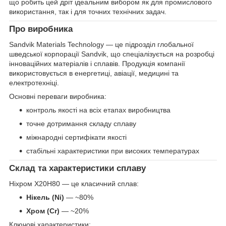
що робить цей дріт ідеальним вибором як для промислового
використання, так і для точних технічних задач.
Про виробника
Sandvik Materials Technology — це підрозділ глобальної
шведської корпорації Sandvik, що спеціалізується на розробці
інноваційних матеріалів і сплавів. Продукція компанії
використовується в енергетиці, авіації, медицині та
електротехніці.
Основні переваги виробника:
контроль якості на всіх етапах виробництва
точне дотримання складу сплаву
міжнародні сертифікати якості
стабільні характеристики при високих температурах
Склад та характеристики сплаву
Ніхром Х20Н80 — це класичний сплав:
Нікель (Ni)
— ~80%
Хром (Cr)
— ~20%
Ключові характеристики: