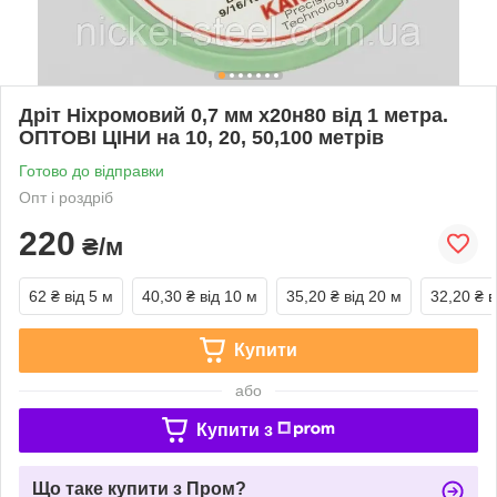
Дріт Ніхромовий 0,7 мм х20н80 від 1 метра.
ОПТОВІ ЦІНИ на 10, 20, 50,100 метрів
Готово до відправки
Опт і роздріб
220
₴/м
62 ₴
від 5 м
40,30 ₴
від 10 м
35,20 ₴
від 20 м
32,20 ₴
в
Купити
або
Купити з
Що таке купити з Пром?