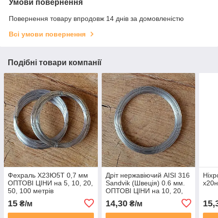
Умови повернення
Повернення товару впродовж 14 днів за домовленістю
Всі умови повернення
Подібні товари компанії
Фехраль Х23Ю5Т 0,7 мм
Дріт нержавіючий AISI 316
Ніхр
ОПТОВІ ЦІНИ на 5, 10, 20,
Sandvik (Швеція) 0.6 мм.
х20н
50, 100 метрів
ОПТОВІ ЦІНИ на 10, 20,
50, 100, 200 метрів
15
14,30
15,
₴/м
₴/м