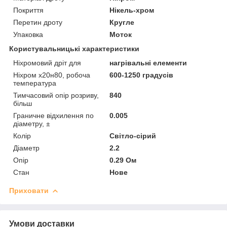
Покриття
Нікель-хром
Перетин дроту
Кругле
Упаковка
Моток
Користувальницькі характеристики
Ніхромовий дріт для
нагрівальні елементи
Ніхром х20н80, робоча
600-1250 градусів
температура
Тимчасовий опір розриву,
840
більш
Граничне відхилення по
0.005
діаметру, ±
Колір
Світло-сірий
Діаметр
2.2
Опір
0.29 Ом
Стан
Нове
Приховати
Умови доставки