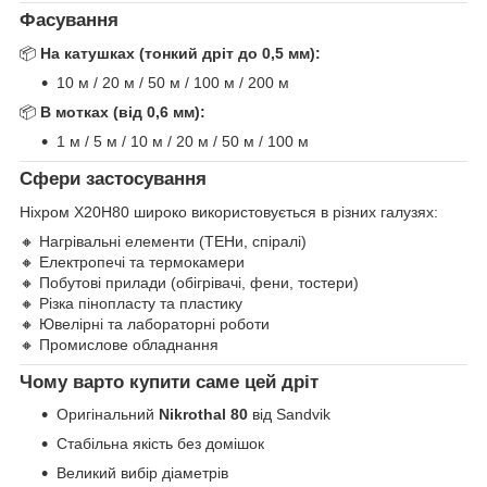
Фасування
📦
На катушках (тонкий дріт до 0,5 мм):
10 м / 20 м / 50 м / 100 м / 200 м
📦
В мотках (від 0,6 мм):
1 м / 5 м / 10 м / 20 м / 50 м / 100 м
Сфери застосування
Ніхром Х20Н80 широко використовується в різних галузях:
🔸 Нагрівальні елементи (ТЕНи, спіралі)
🔸 Електропечі та термокамери
🔸 Побутові прилади (обігрівачі, фени, тостери)
🔸 Різка пінопласту та пластику
🔸 Ювелірні та лабораторні роботи
🔸 Промислове обладнання
Чому варто купити саме цей дріт
Оригінальний
Nikrothal 80
від Sandvik
Стабільна якість без домішок
Великий вибір діаметрів