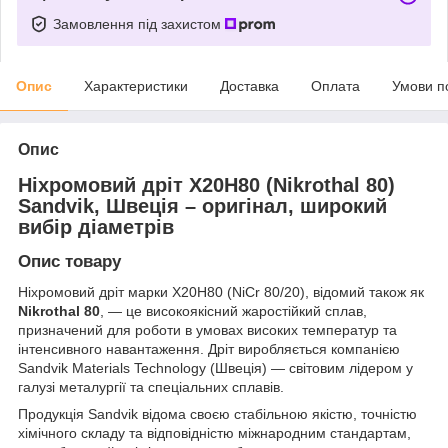
Замовлення під захистом
Опис
Характеристики
Доставка
Оплата
Умови п
Опис
Ніхромовий дріт Х20Н80 (Nikrothal 80)
Sandvik, Швеція – оригінал, широкий
вибір діаметрів
Опис товару
Ніхромовий дріт марки Х20Н80 (NiCr 80/20), відомий також як
Nikrothal 80
, — це високоякісний жаростійкий сплав,
призначений для роботи в умовах високих температур та
інтенсивного навантаження. Дріт виробляється компанією
Sandvik Materials Technology (Швеція) — світовим лідером у
галузі металургії та спеціальних сплавів.
Продукція Sandvik відома своєю стабільною якістю, точністю
хімічного складу та відповідністю міжнародним стандартам,