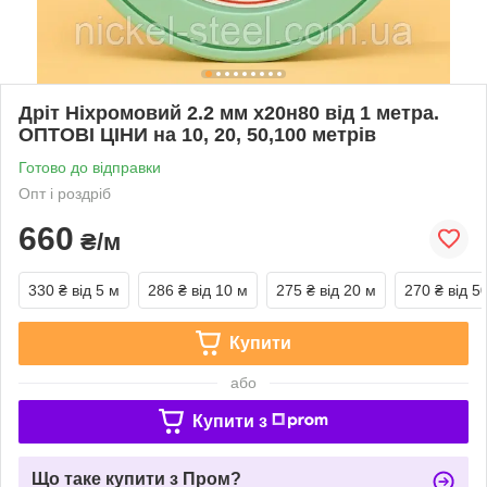
Дріт Ніхромовий 2.2 мм х20н80 від 1 метра.
ОПТОВІ ЦІНИ на 10, 20, 50,100 метрів
Готово до відправки
Опт і роздріб
660
₴/м
330 ₴
від 5 м
286 ₴
від 10 м
275 ₴
від 20 м
270 ₴
від 5
Купити
або
Купити з
Що таке купити з Пром?