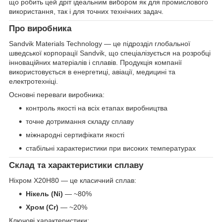
що робить цей дріт ідеальним вибором як для промислового
використання, так і для точних технічних задач.
Про виробника
Sandvik Materials Technology — це підрозділ глобальної
шведської корпорації Sandvik, що спеціалізується на розробці
інноваційних матеріалів і сплавів. Продукція компанії
використовується в енергетиці, авіації, медицині та
електротехніці.
Основні переваги виробника:
контроль якості на всіх етапах виробництва
точне дотримання складу сплаву
міжнародні сертифікати якості
стабільні характеристики при високих температурах
Склад та характеристики сплаву
Ніхром Х20Н80 — це класичний сплав:
Нікель (Ni)
— ~80%
Хром (Cr)
— ~20%
Ключові характеристики: