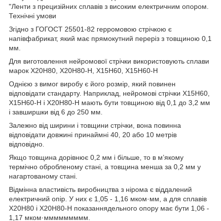
"Ленти з прецизійних сплавів з високим електричним опором.
Технічні умови
Згідно з ГОГОСТ 25501-82 герромовою стрічкою є
напівфабрикат, який має прямокутний переріз з товщиною 0,1
мм.
Для виготовлення нейромової стрічки використовують сплави
марок Х20Н80, Х20Н80-Н, Х15Н60, Х15Н60-Н
Однією з вимог виробу є його розмір, який повинен
відповідати стандарту. Наприклад, нейромові стрічки Х15Н60,
Х15Н60-Н і Х20Н80-Н мають бути товщиною від 0,1 до 3,2 мм
і завширшки від 6 до 250 мм.
Залежно від ширини і товщини стрічки, вона повинна
відповідати довжині принаймні 40, 20 або 10 метрів
відповідно.
Якщо товщина дорівнює 0,2 мм і більше, то в м’якому
термічно обробленому стані, а товщина менша за 0,2 мм у
нагартованому стані.
Відмінна властивість виробництва з нірома є віддалений
електричний опір. У них є 1,05 - 1,16 мком·мм, а для сплавів
Х20Н80 і Х20Н80-Н показаннядельного опору має бути 1,06 -
1,17 мком·ммммммммм.