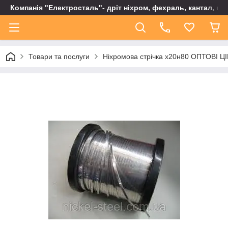
Компанія "Електросталь"- дріт ніхром, фехраль, кантал, не
Товари та послуги
Ніхромова стрічка x20н80 ОПТОВІ ЦІ