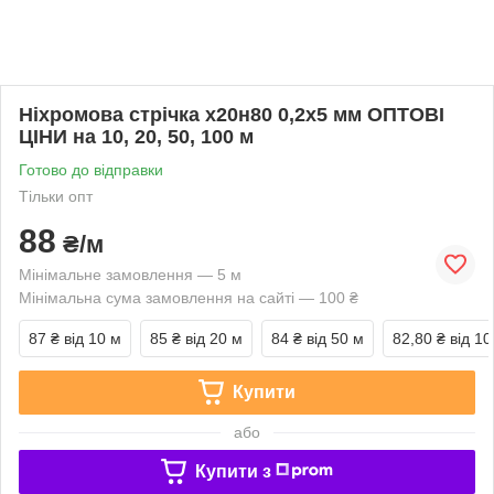
Ніхромова стрічка х20н80 0,2х5 мм ОПТОВІ
ЦІНИ на 10, 20, 50, 100 м
Готово до відправки
Тільки опт
88
₴/м
Мінімальне замовлення — 5 м
Мінімальна сума замовлення на сайті — 100 ₴
87 ₴
від 10 м
85 ₴
від 20 м
84 ₴
від 50 м
82,80 ₴
від 10
Купити
або
Купити з