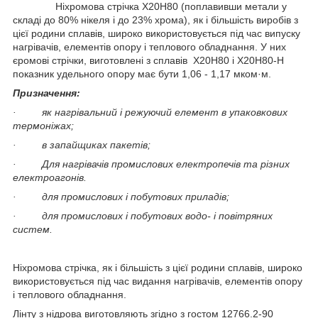
Ніхромова стрічка X20Н80 (поплавивши метали у
складі до 80% нікеля і до 23% хрома), як і більшість виробів з
цієї родини сплавів, широко використовується під час випуску
нагрівачів, елементів опору і теплового обладнання. У них
єромові стрічки, виготовлені з сплавів Х20Н80 і Х20Н80-Н
показник удельного опору має бути 1,06 - 1,17 мком·м.
Призначення:
· як нагрівальний і режуючий елемент в упаковкових
термоніжах;
· в запайщиках пакетів;
· Для нагрівачів промислових електропечів та різних
електроагонів.
· для промислових і побутових приладів;
· для промислових і побутових водо- і повітряних
систем.
Ніхромова стрічка, як і більшість з цієї родини сплавів, широко
використовується під час видання нагрівачів, елементів опору
і теплового обладнання.
Лінту з нідрова виготовляють згідно з гостом 12766.2-90