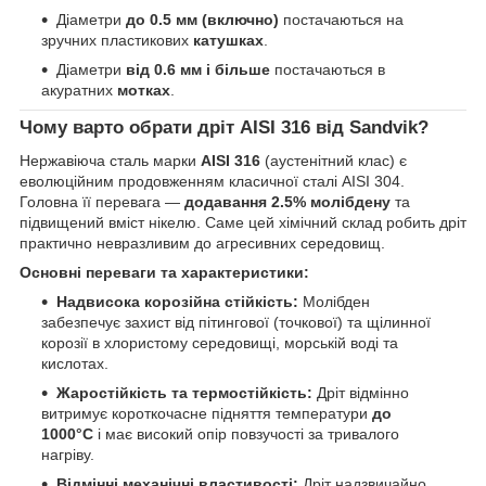
Діаметри
до 0.5 мм (включно)
постачаються на
зручних пластикових
катушках
.
Діаметри
від 0.6 мм і більше
постачаються в
акуратних
мотках
.
Чому варто обрати дріт AISI 316 від Sandvik?
Нержавіюча сталь марки
AISI 316
(аустенітний клас) є
еволюційним продовженням класичної сталі AISI 304.
Головна її перевага —
додавання 2.5% молібдену
та
підвищений вміст нікелю. Саме цей хімічний склад робить дріт
практично невразливим до агресивних середовищ.
Основні переваги та характеристики:
Надвисока корозійна стійкість:
Молібден
забезпечує захист від пітингової (точкової) та щілинної
корозії в хлористому середовищі, морській воді та
кислотах.
Жаростійкість та термостійкість:
Дріт відмінно
витримує короткочасне підняття температури
до
1000°C
і має високий опір повзучості за тривалого
нагріву.
Відмінні механічні властивості:
Дріт надзвичайно