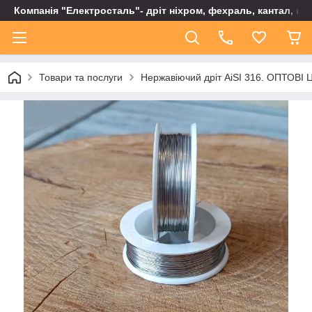
Компанія "Електросталь"- дріт ніхром, фехраль, кантал, не
Товари та послуги
Нержавіючий дріт AiSI 316. ОПТОВІ Ц