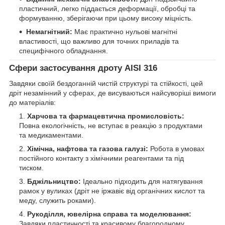
пластичний, легко піддається деформації, обробці та
формуванню, зберігаючи при цьому високу міцність.
Немагнітний:
Має практично нульові магнітні
властивості, що важливо для точних приладів та
специфічного обладнання.
Сфери застосування дроту AISI 316
Завдяки своїй бездоганній чистій структурі та стійкості, цей
дріт незамінний у сферах, де висуваються найсуворіші вимоги
до матеріалів:
Харчова та фармацевтична промисловість:
Повна екологічність, не вступає в реакцію з продуктами
та медикаментами.
Хімічна, нафтова та газова галузі:
Робота в умовах
постійного контакту з хімічними реагентами та під
тиском.
Бджільництво:
Ідеально підходить для натягування
рамок у вуликах (дріт не іржавіє від органічних кислот та
меду, служить роками).
Рукоділля, ювелірна справа та моделювання:
Завдяки пластичності та красивому благородному