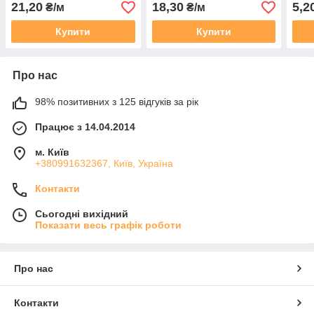
50, 100, 200 метрів
50, 100, 200 метрів
50, 
21,20
18,30
5,2
₴/м
₴/м
Купити
Купити
Про нас
98% позитивних з 125 відгуків за рік
Працює з 14.04.2014
м. Київ
+380991632367, Київ, Україна
Контакти
Сьогодні вихідний
Показати весь графік роботи
Про нас
Контакти