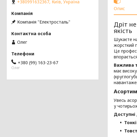
+380991632367, Київ, Україна
Опис
Компанія "Електросталь"
Дріт не
якість
Шукаєте на
Олег
жорсткий 
Це професі
впорається
+380 (99) 163-23-67
Важлива т
Олег
має високу
(круглогуб
навантаже
Асортим
Увесь асо
у чотирьох
Доступні 
Тонкі
Товст