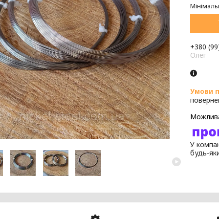
Мінімаль
+380 (99
Олег
поверне
У компан
будь-як