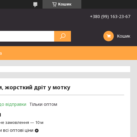
Кошик
+380 (99) 163-23-67
Кошик
а
м, жорсткий дріт у мотку
до відправки
Тільки оптом
м
не замовлення — 10 м
 всі оптові ціни