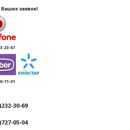
 Ваших заявок!
63-23-67
80-71-01
4)232-30-69
рків
)727-05-04