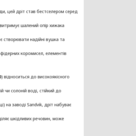
ди, цей дріт став бестселером серед
 витримує шалений опір хижака
є створювати надійні вушка та
фідерних коромисел, елементів
0
) відноситься до високоякісного
й чи солоній воді, стійкий до
і) на заводі Sandvik, дріт набуває
діляє шкідливих речовин, може