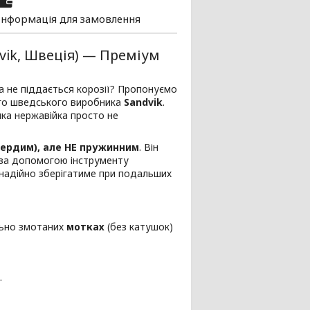
Інформація для замовлення
vik, Швеція) — Преміум
та не піддається корозії? Пропонуємо
ого шведського виробника
Sandvik
.
яка нержавійка просто не
ердим), але НЕ пружинним
. Він
е за допомогою інструменту
 надійно зберігатиме при подальших
льно змотаних
мотках
(без катушок)
.