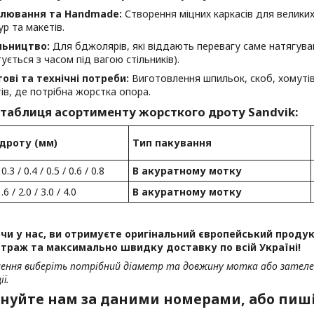
лювання та Handmade:
Створення міцних каркасів для великих
ур та макетів.
льництво:
Для бджолярів, які віддають перевагу саме натягув
ується з часом під вагою стільників).
ові та технічні потреби:
Виготовлення шпильок, скоб, хомутів,
ів, де потрібна жорстка опора.
 таблиця асортименту жорсткого дроту Sandvik:
дроту (мм)
Тип пакування
 0.3 / 0.4 / 0.5 / 0.6 / 0.8
В акуратному мотку
1.6 / 2.0 / 3.0 / 4.0
В акуратному мотку
и у нас, ви отримуєте оригінальний європейський продукт
траж та максимально швидку доставку по всій Україні!
лення виберіть потрібний діаметр та довжину мотка або зател
ї.
нуйте нам за даними номерами, або пиші