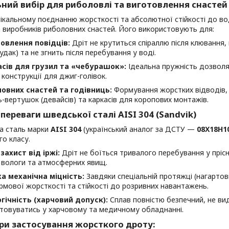
ьний вибір для риболовлі та виготовлення снастей
ікальному поєднанню жорсткості та абсолютної стійкості до во
 виробників риболовних снастей. Його використовують для:
овлення повідців:
Дріт не крутиться спіраллю після клювання,
удак) та не згнить після перебування у воді.
сів для грузил та «чебурашок»:
Ідеальна пружність дозволя
 конструкції для джиг-голівок.
овних снастей та годівниць:
Формування жорстких відводів, 
-вертушок (девайсів) та каркасів для коропових монтажів.
 переваги шведської сталі AISI 304 (Sandvik)
а сталь марки
AISI 304
(український аналог за ДСТУ —
08Х18Н1
го класу.
захист від іржі:
Дріт не боїться тривалого перебування у прісні
, вологи та атмосферних явищ.
а механічна міцність:
Завдяки спеціальній протяжці (нагартовц
ірмової жорсткості та стійкості до розривних навантажень.
гічність (харчовий допуск):
Сплав повністю безпечний, не ви
товуватись у харчовому та медичному обладнанні.
ри застосування жорсткого дроту: