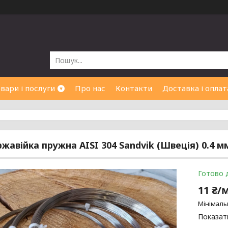
вари і послуги
Про нас
Контакти
Доставка і оплат
ржавійка пружна AISI 304 Sandvik (Швеція) 0.4 м
Готово 
11 ₴/
Мінімаль
Показати