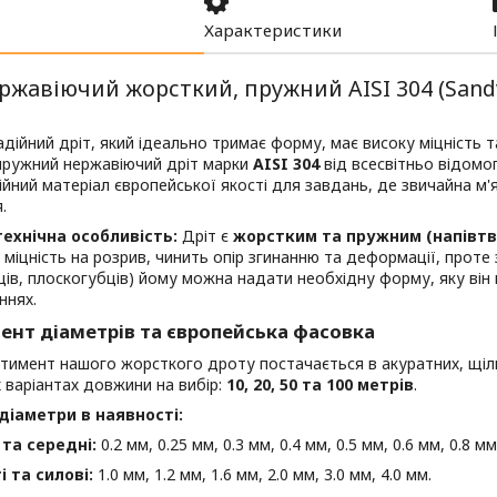
Характеристики
ржавіючий жорсткий, пружний AISI 304 (Sand
дійний дріт, який ідеально тримає форму, має високу міцність 
пружний нержавіючий дріт марки
AISI 304
від всесвітньо відом
йний матеріал європейської якості для завдань, де звичайна м'
.
ехнічна особливість:
Дріт є
жорстким та пружним (напівтв
 міцність на розрив, чинить опір згинанню та деформації, прот
ців, плоскогубців) йому можна надати необхідну форму, яку він
ннях.
ент діаметрів та європейська фасовка
ртимент нашого жорсткого дроту постачається в акуратних, щі
 варіантах довжини на вибір:
10, 20, 50 та 100 метрів
.
діаметри в наявності:
 та середні:
0.2 мм, 0.25 мм, 0.3 мм, 0.4 мм, 0.5 мм, 0.6 мм, 0.8 мм
і та силові:
1.0 мм, 1.2 мм, 1.6 мм, 2.0 мм, 3.0 мм, 4.0 мм.