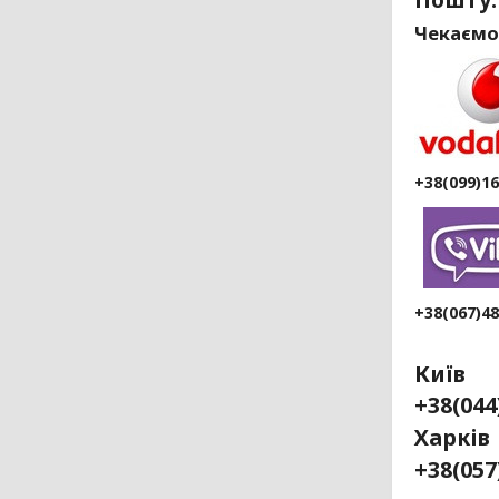
Чекаємо
+38(099)1
+38(067)4
Київ
+38(04
Ха
+38(057