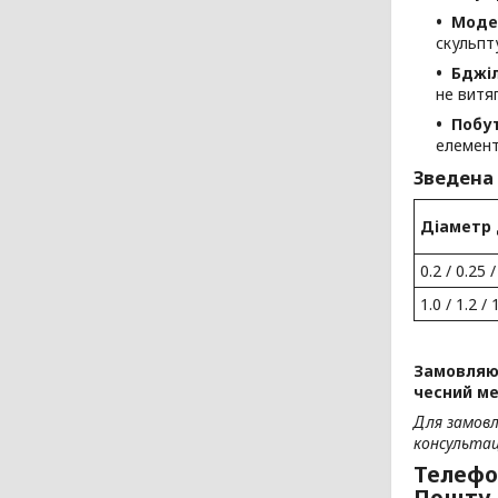
Моде
скульпт
Бджі
не витяг
Побут
елемент
Зведена
Діаметр 
0.2 / 0.25 /
1.0 / 1.2 / 
Замовляюч
чесний ме
Для замов
консультаці
Телефо
Пошту.