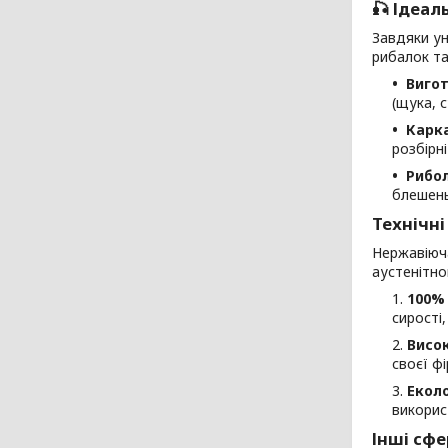
🎣 Ідеал
Завдяки ун
рибалок та
Вигот
(щука, с
Карка
розбірні
Рибол
блешень
Технічні
Нержавіюч
аустенітно
100% 
сирості
Висок
своєї ф
Еколо
викорис
Інші сфе