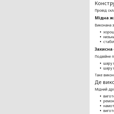
Констру
Провід скл
Мідна ж
Виконана з
хорош
низьки
стабі
Захисна 
Подвійне п
шару 
шару 
Таке викон
Де вико
Мідний дрі
вигот
ремон
намот
вигот