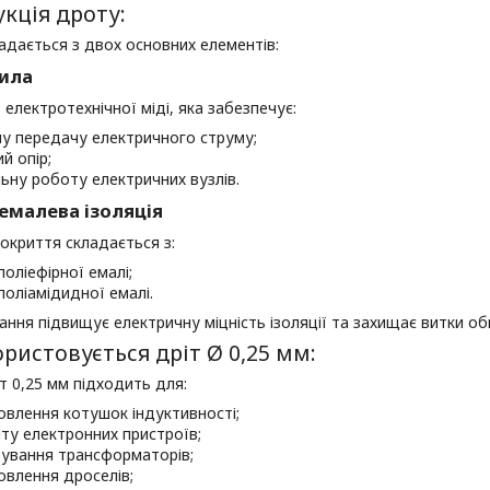
кція дроту:
адається з двох основних елементів:
ила
 електротехнічної міді, яка забезпечує:
у передачу електричного струму;
й опір;
льну роботу електричних вузлів.
емалева ізоляція
окриття складається з:
поліефірної емалі;
поліамідидної емалі.
ання підвищує електричну міцність ізоляції та захищає витки об
ристовується дріт Ø 0,25 мм:
т 0,25 мм підходить для:
овлення котушок індуктивності;
ту електронних пристроїв;
ування трансформаторів;
овлення дроселів;