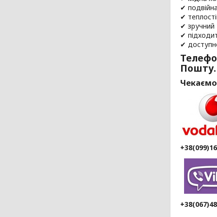
✔ подвійна
✔ теплості
✔ зручний 
✔ підходи
✔ доступн
Телефо
Пошту.
Чекаємо
+38(099)1
+38(067)4