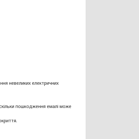
ння невеликих електричних
оскільки пошкодження емалі може
окриття.