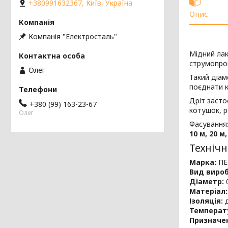
+380991632367, Київ, Україна
Опис
Компанія "Електросталь"
Мідний ла
струмопров
Олег
Такий діам
поєднати к
Дріт засто
+380 (99) 163-23-67
котушок, р
Олег
Фасування
10 м, 20 м,
Технічн
Марка:
ПЕ
Вид вироб
Діаметр:
0
Матеріал:
Ізоляція:
д
Температ
Призначе