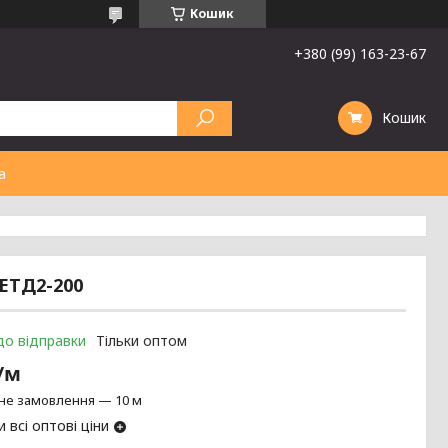
Кошик
+380 (99) 163-23-67
Кошик
а
ПЕТД2-200
до відправки
Тільки оптом
₴/м
не замовлення — 10 м
 всі оптові ціни