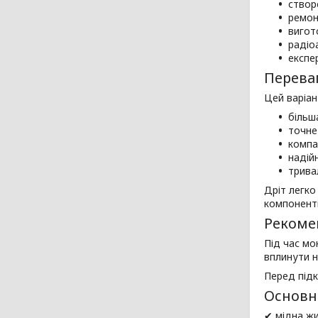
створ
ремон
вигот
радіо
експе
Переваг
Цей варіан
більш
точне
компа
надійн
трива
Дріт легко
компоненті
Рекомен
Під час мо
вплинути н
Перед підк
Основні
✔ мідна жи