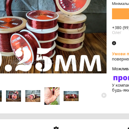
Мінімаль
+380 (99
Олег
поверне
У компан
будь-як