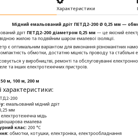
Характеристики
Мідний емальований дріт ПЕТД2-200 Ø 0,25 мм — обм
кований дріт
ПЕТД2-200 діаметром 0,25 мм
— це якісний елект
ідною жилою та подвійним шаром емалевої ізоляції.
етр є оптимальним варіантом для виконання різноманітних намо
омпактність обмотки, достатню міцність проводу та стабільні е
совується у виробництві, ремонті та обслуговуванні електронн
еле та інших електротехнічних пристроїв.
:
 50 м, 100 м, 200 м
і характеристики:
ТД2-200
у:
емальований мідний дріт
,25 мм
електротехнічна мідь
вошарова емалева
урний клас:
200 °C
ння:
обмотки, котушки, електроніка, електрообладнання