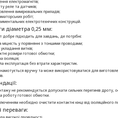
ення електромагнітів;
ту реле та датчиків;
овлення вимірювальних приладів;
аматорських робіт;
риментальних електротехнічних конструкцій.
и діаметра 0,25 мм:
т добре підходить для завдань, де потрібні:
а міцність у порівнянні з тоншими проводами;
 укладання витків;
ктні розміри готової обмотки;
а ізоляція;
ла експлуатація без втрати характеристик.
 намотується вручну та може використовуватися для виготовле
в.
дації:
нтажу не рекомендується допускати сильних перегинів дроту, 
а роботу готової обмотки.
люченням необхідно очистити контактні кінці від ізоляційного п
 переваги:
ла високої провідності