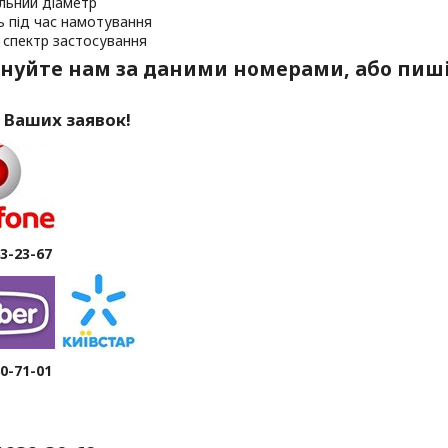
льний діаметр
ь під час намотування
 спектр застосування
нуйте нам за даними номерами, або пиші
 Ваших заявок!
63-23-67
80-71-01