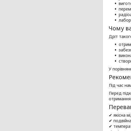
вигот
перем
радіо
лабор
Чому ва
Дріт таког
отрим
забез
викон
створ
У порівнян
Рекомен
Під час н
Перед підк
отримання 
Перева
✔ якісна м
✔ подвійна
✔ температ