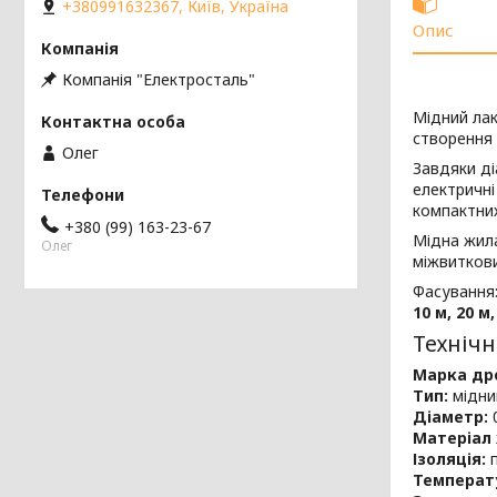
+380991632367, Київ, Україна
Опис
Компанія "Електросталь"
Мідний ла
створення 
Олег
Завдяки д
електричні
компактних
+380 (99) 163-23-67
Мідна жила
Олег
міжвиткови
Фасування
10 м, 20 м,
Технічн
Марка др
Тип:
мідни
Діаметр:
0
Матеріал 
Ізоляція:
п
Температ