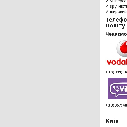
✔ універса
✔ зручніст
✔ широкий
Телефо
Пошту.
Чекаємо
+38(099)1
+38(067)4
Київ