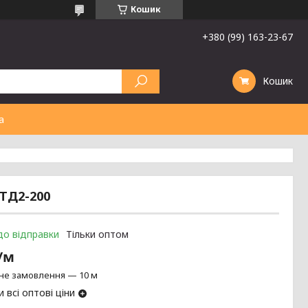
Кошик
+380 (99) 163-23-67
Кошик
а
ЕТД2-200
до відправки
Тільки оптом
₴/м
не замовлення — 10 м
 всі оптові ціни