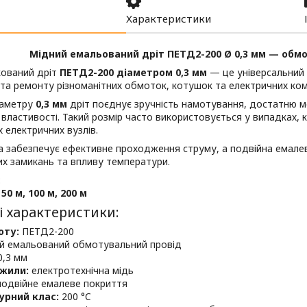
Характеристики
Мідний емальований дріт ПЕТД2-200 Ø 0,3 мм — обм
кований дріт
ПЕТД2-200 діаметром 0,3 мм
— це універсальний 
та ремонту різноманітних обмоток, котушок та електричних ком
іаметру
0,3 мм
дріт поєднує зручність намотування, достатню ме
 властивості. Такий розмір часто використовується у випадках, 
 електричних вузлів.
 забезпечує ефективне проходження струму, а подвійна емалев
х замикань та впливу температури.
:
 50 м, 100 м, 200 м
і характеристики:
оту:
ПЕТД2-200
й емальований обмотувальний провід
,3 мм
жили:
електротехнічна мідь
одвійне емалеве покриття
урний клас:
200 °C