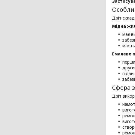
Застосув
Особлив
Дріт склад
Мідна жи
має в
забез
має н
Емалеве 
перши
други
підвищ
забез
Сфера з
Дріт викор
намот
вигот
ремон
вигот
створ
ремон