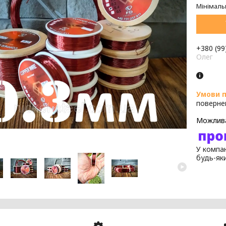
Мінімаль
+380 (99
Олег
поверне
У компан
будь-як