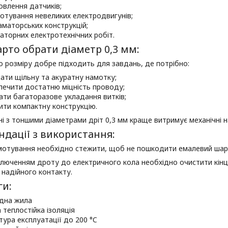
овлення датчиків;
отування невеликих електродвигунів;
аматорських конструкцій;
аторних електротехнічних робіт.
рто обрати діаметр 0,3 мм:
о розміру добре підходить для завдань, де потрібно:
ати щільну та акуратну намотку;
печити достатню міцність проводу;
ати багаторазове укладання витків;
ити компактну конструкцію.
ні з тоншими діаметрами дріт 0,3 мм краще витримує механічні 
дації з використання:
амотування необхідно стежити, щоб не пошкодити емалевий шар
люченням дроту до електричного кола необхідно очистити кінці
надійного контакту.
ги:
ідна жила
 теплостійка ізоляція
ура експлуатації до 200 °C