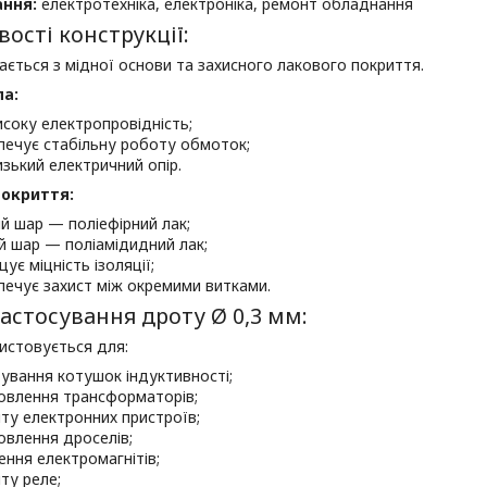
ання:
електротехніка, електроніка, ремонт обладнання
ості конструкції:
ається з мідної основи та захисного лакового покриття.
ла:
исоку електропровідність;
печує стабільну роботу обмоток;
изький електричний опір.
покриття:
й шар — поліефірний лак;
й шар — поліамідидний лак;
ує міцність ізоляції;
печує захист між окремими витками.
астосування дроту Ø 0,3 мм:
истовується для:
ування котушок індуктивності;
овлення трансформаторів;
ту електронних пристроїв;
овлення дроселів;
ення електромагнітів;
ту реле;