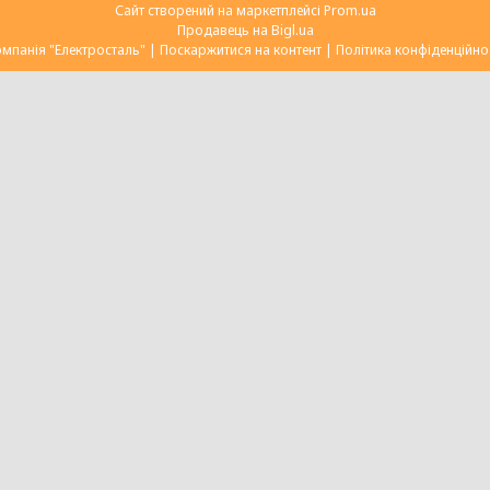
Сайт створений на маркетплейсі
Prom.ua
Продавець на Bigl.ua
Компанія "Електросталь" |
Поскаржитися на контент
|
Політика конфіденційно