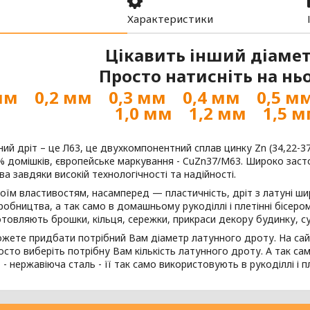
Характеристики
Цікавить інший діаме
Просто натисніть на ньо
мм
0,2 мм
0,3 мм
0,4 мм
0,5 м
1,0 мм
1,2 мм
1,5 
ий дріт – це Л63, це двухкомпонентний сплав цинку Zn (34,22-37,
% домішків, європейське маркування - CuZn37/M63. Широко засто
а завдяки високій технологічності та надійності.
оїм властивостям, насамперед — пластичність, дріт з латуні ши
робництва, а так само в домашньому рукоділлі і плетінні бісером
товляють брошки, кільця, сережки, прикраси декору будинку, су
ожете придбати потрібний Вам діаметр латунного дроту. На сай
осто виберіть потрібну Вам кількість латунного дроту. А так сам
т - нержавіюча сталь - її так само використовують в рукоділлі і п