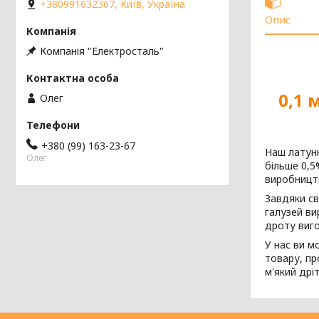
+380991632367, Київ, Україна
Опис
Компанія "Електросталь"
0,1 
Олег
+380 (99) 163-23-67
Наш латунн
Олег
більше 0,5
виробництв
Завдяки св
галузей ви
дроту виго
У нас ви м
товару, пр
м'який дрі