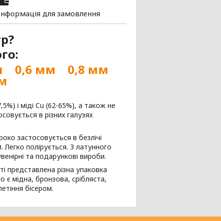
Інформація для замовлення
тр?
го:
м
0,6 мм
0,8 мм
мм
5%) і міді Cu (62-65%), а також не
совується в різних галузях
роко застосовується в безлічі
. Легко полірується. З латунного
венірні та подарункові вироби.
ті представлена різна упаковка
о є мідна, бронзова, срібляста,
летіння бісером.