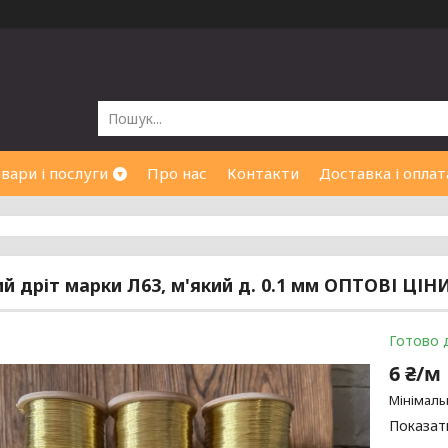
вари і послуги
Про нас
Контакти
Доставка і оплат
 дріт марки Л63, м'який д. 0.1 мм ОПТОВІ ЦІНИ н
Готово 
6 ₴/м
Мінімаль
Показати