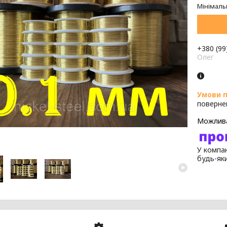
Мінімаль
+380 (99
Олег
поверне
У компан
будь-як