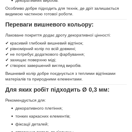
декоративних виробів.
Особливо добре підходить для технік, де дріт залишається
видимою частиною готової роботи.
Переваги вишневого кольору:
Лаковане покриття додає дроту декоративної цінності:
✔ красивий глибокий вишневий відтінок;
✔ рівномірний колір по всій довжині;
✔ не потребує додаткового фарбування;
✔ захищає поверхню міді;
✔ створює завершений вигляд виробів.
Вишневий колір добре поєднується з теплими відтінками
матеріалів та природними елементами.
Для яких робіт підходить Ø 0,3 мм:
Рекомендується для:
декоративного плетіння;
тонких каркасних елементів;
фіксації деталей;
створення петель та з'єднань;