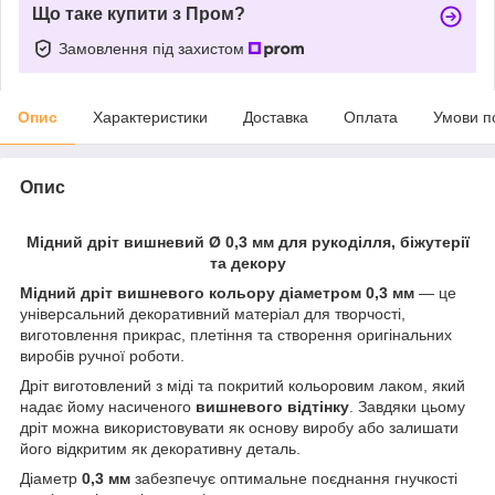
Що таке купити з Пром?
Замовлення під захистом
Опис
Характеристики
Доставка
Оплата
Умови п
Опис
Мідний дріт вишневий Ø 0,3 мм для рукоділля, біжутерії
та декору
Мідний дріт вишневого кольору діаметром 0,3 мм
— це
універсальний декоративний матеріал для творчості,
виготовлення прикрас, плетіння та створення оригінальних
виробів ручної роботи.
Дріт виготовлений з міді та покритий кольоровим лаком, який
надає йому насиченого
вишневого відтінку
. Завдяки цьому
дріт можна використовувати як основу виробу або залишати
його відкритим як декоративну деталь.
Діаметр
0,3 мм
забезпечує оптимальне поєднання гнучкості