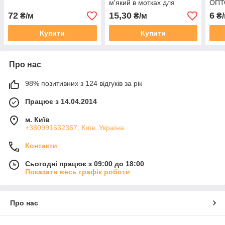
м'який в мотках для
ОПТО
зв'язування
50, 
72
15,30
6
₴/м
₴/м
₴/
Купити
Купити
Про нас
98% позитивних з 124 відгуків за рік
Працює з 14.04.2014
м. Київ
+380991632367, Київ, Україна
Контакти
Сьогодні працює з 09:00 до 18:00
Показати весь графік роботи
Про нас