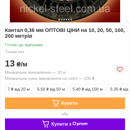
Кантал 0,36 мм ОПТОВІ ЦІНИ на 10, 20, 50, 100,
200 метрів
Готово до відправки
Тільки опт
13
₴/м
Мінімальне замовлення — 10 м
Мінімальна сума замовлення на сайті — 100 ₴
7 ₴
від 20 м
5,50 ₴
від 50 м
5,40 ₴
від 100 м
5,35 ₴
від
Купити
або
Купити з