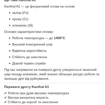
Що таке Kanthal A1
Kanthal A1 — це фехралевий сплав на основі:
заліза (Fe)
хрому (Cr)
алюмінію (Al)
Основні характеристики сплаву:
Робоча температура — до
1400°C
Високий електричний опір
Відмінна жаростійкість
Стійкість до окислення
Довгий термін служби
Під час нагрівання на поверхні дроту утворюється захисний
шар оксиду алюмінію, який значно збільшує ресурс роботи та
захищає дріт від руйнування.
Переваги дроту Kanthal A1
✔ Робота при дуже високих температурах
✔ Висока механічна міцність
✔ Стійкість до корозії та окислення