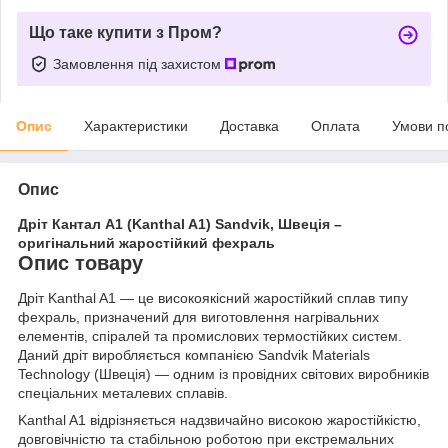
Що таке купити з Пром?
Замовлення під захистом
Опис
Характеристики
Доставка
Оплата
Умови п
Опис
Дріт Кантал A1 (Kanthal A1) Sandvik, Швеція –
оригінальний жаростійкий фехраль
Опис товару
Дріт Kanthal A1 — це високоякісний жаростійкий сплав типу
фехраль, призначений для виготовлення нагрівальних
елементів, спіралей та промислових термостійких систем.
Даний дріт виробляється компанією Sandvik Materials
Technology (Швеція) — одним із провідних світових виробників
спеціальних металевих сплавів.
Kanthal A1 відрізняється надзвичайно високою жаростійкістю,
довговічністю та стабільною роботою при екстремальних