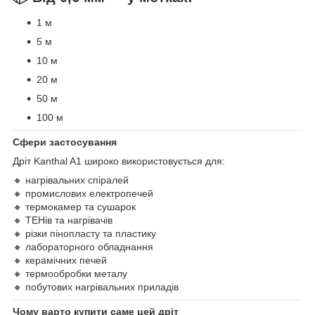
1 м
5 м
10 м
20 м
50 м
100 м
Сфери застосування
Дріт Kanthal A1 широко використовується для:
🔸 нагрівальних спіралей
🔸 промислових електропечей
🔸 термокамер та сушарок
🔸 ТЕНів та нагрівачів
🔸 різки пінопласту та пластику
🔸 лабораторного обладнання
🔸 керамічних печей
🔸 термообробки металу
🔸 побутових нагрівальних приладів
Чому варто купити саме цей дріт