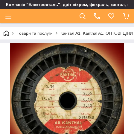
Компанія "Електросталь"- дріт ніхром, фехраль, кантал, не
Товари та послуги
Кантал А1. Kanthal A1. ОПТОВІ ЦІНИ н