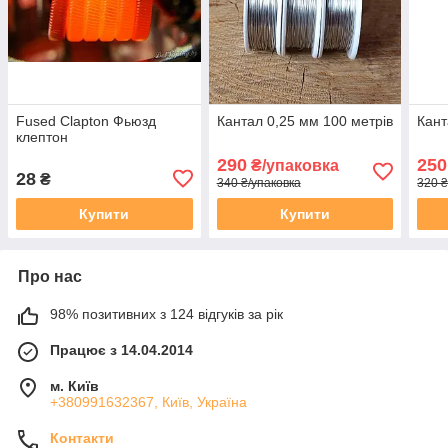
Fused Clapton Фьюзд
Кантал 0,25 мм 100 метрів
Кант
клептон
290
250
₴/упаковка
28
₴
340 ₴/упаковка
320 ₴
Купити
Купити
Про нас
98% позитивних з 124 відгуків за рік
Працює з 14.04.2014
м. Київ
+380991632367, Київ, Україна
Контакти