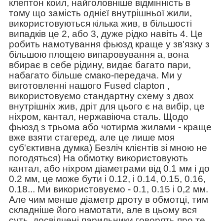
клептон коил, найголовніше відмінність в
тому що замість однієї внутрішньої жили,
використовуються кілька жив, в більшості
випадків це 2, або 3, дуже рідко навіть 4. Це
робить намотування фьюзд краще у зв'язку з
більшою площею випаровування а, вона
вбирає в себе рідину, видає багато пари,
набагато більше смако-передача. Ми у
виготовленні нашого Fused clаpton ,
використовуємо стандартну схему з двох
внутрішніх жив, дріт для цього є на вибір, це
ніхром, кантал, нержавіюча сталь. Щодо
фьюзд з трьома або чотирма жилами - краще
вже взяти стагеред, але це лише моя
суб'єктивна думка) Безліч клієнтів зі мною не
погодяться) На обмотку використовують
кантал, або ніхром діаметрами від 0.1 мм і до
0.2 мм, це може бути і 0.12, і 0.14, 0.15, 0.16,
0.18... Ми використовуємо - 0.1, 0.15 і 0,2 мм.
Але чим менше діаметр дроту в обмотці, тим
складніше його намотати, але в цьому вся
суть, досвідчені парильники говорять про те,