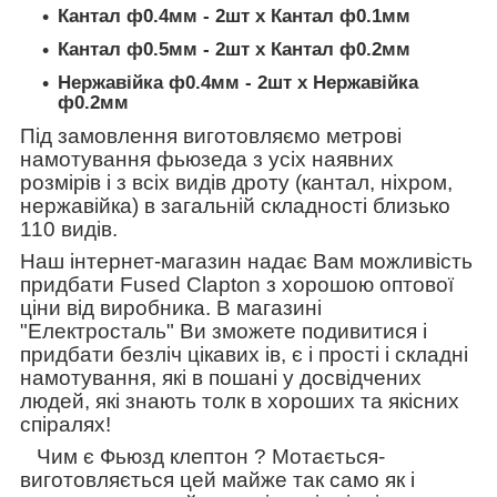
Кантал ф0.4мм - 2шт х Кантал ф0.1мм
Кантал ф0.5мм - 2шт х Кантал ф0.2мм
Нержавійка ф0.4мм - 2шт х Нержавійка
ф0.2мм
Під замовлення
виготовляємо метрові
намотування фьюзеда з усіх наявних
розмірів і з всіх видів дроту (кантал, ніхром,
нержавійка) в загальній складності близько
110 видів.
Наш інтернет-магазин надає Вам можливість
придбати Fused Clapton з хорошою оптової
ціни від виробника. В магазині
"Електросталь" Ви зможете подивитися і
придбати безліч цікавих ів, є і прості і складні
намотування, які в пошані у досвідчених
людей, які знають толк в хороших та якісних
спіралях!
Чим є Фьюзд клептон ? Мотається-
виготовляється цей майже так само як і