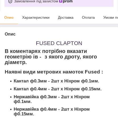
Замовлення під захистом
Опис
Характеристики
Доставка
Оплата
Умови п
Опис
FUSED CLAPTON
В коментарях потрібно вказати
геометрію ів - з якого дроту, якого
діаметр.
Наявні види метрових намоток Fused :
Кантал ф0.3мм - 2шт х Ніхром ф0.1мм.
Кантал ф0.4мм - 2шт х Ніхром ф0.15мм.
Нержавійка ф0.3мм - 2шт х Ніхром
ф0.1мм.
Нержавійка ф0.4мм - 2шт х Ніхром
ф0.15мм.