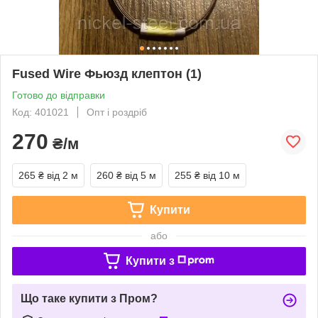
Fused Wire Фьюзд клептон (1)
Готово до відправки
Код: 401021
Опт і роздріб
270
₴/м
265 ₴
від 2 м
260 ₴
від 5 м
255 ₴
від 10 м
Купити
або
Купити з
Що таке купити з Пром?