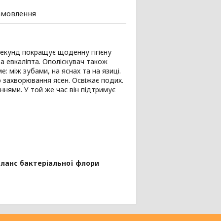
амовлення
 секунд покращує щоденну гігієну
а евкаліпта. Ополіскувач також
: між зубами, на яснах та на язиці.
ю захворювання ясен. Освіжає подих.
ннями. У той же час він підтримує
аланс бактеріальної флори