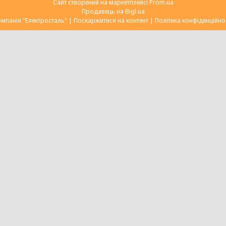
Сайт створений на маркетплейсі
Prom.ua
Продавець на Bigl.ua
Компанія "Електросталь" |
Поскаржитися на контент
|
Політика конфіденційно