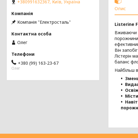
+380991632367, Київ, Україна
Опис
Компанія "Електросталь"
Listerine
Вживаючи 
порожнини 
Олег
ефективний
Він запобі
Лістерін м
баланс фл
+380 (99) 163-23-67
Олег
Найбільш в
Зменш
Видал
Освіж
Місти
Навіт
порожн