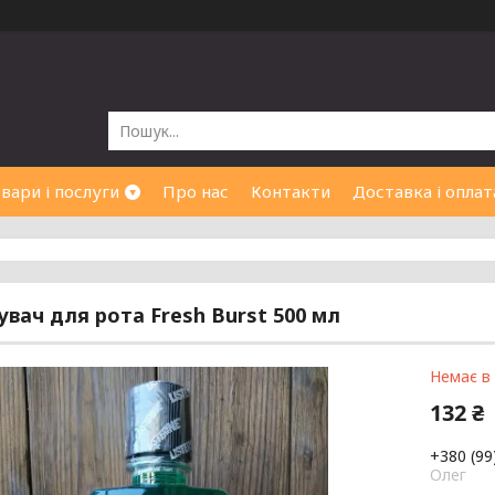
вари і послуги
Про нас
Контакти
Доставка і оплат
увач для рота Fresh Burst 500 мл
Немає в
132 ₴
+380 (99
Олег