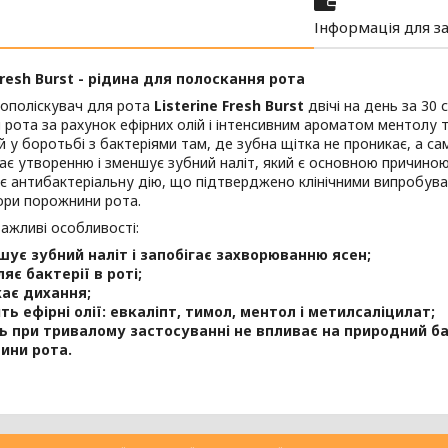
Інформація для з
 Fresh Burst - рідина для полоскання рота
ополіскувач для рота
Listerine
Fresh Burst
двічі на день за 30
рота за рахунок ефірних олій і інтенсивним ароматом ментолу т
 у боротьбі з бактеріями там, де зубна щітка не проникає, а саме
гає утворенню і зменшує зубний наліт, який є основною причино
ає антибактеріальну дію, що підтверджено клінічними випробува
ори порожнини рота.
ажливі особливості:
ує зубний наліт і запобігає захворюванню ясен;
яє бактерії в роті;
ає дихання;
ть ефірні олії: евкаліпт, тимол, ментол і метилсаліцилат;
ь при тривалому застосуванні не впливає на природний б
ини рота.