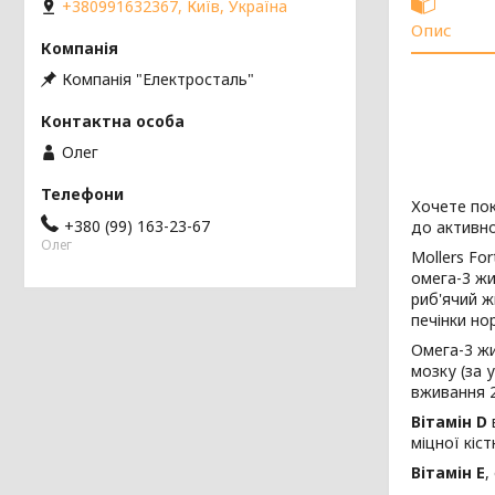
+380991632367, Київ, Україна
Опис
Компанія "Електросталь"
Олег
Хочете пок
+380 (99) 163-23-67
до активно
Олег
Mollers Fo
омега-3 жи
риб'ячий ж
печінки нор
Омега-3 жи
мозку (за
вживання 2
Вітамін D
міцної кіст
Вітамін Е
,