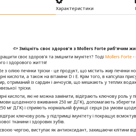
Характеристики
🐟
Зміцніть своє здоров'я з Mollers Forte риб'ячим жи
ращити своє здоров'я та зміцнити імунітет? Тоді
Mollers Forte
-
го і здорового життя!
rte з олією печінки тріски - це продукт, що містить жир печінки н
рні кислоти, а також на вітаміни D і Е. Крім того, в капсулах пр
ир, отриманий із сардин і анчоусів, що мешкають у теплих вода
везької тріски.
рні кислоти, які не можна замінити, відіграють ключову роль у 
 умови щоденного вживання 250 мг ДГК), допомагають зберегти
50 мг ДГК) і сприяють нормальній функції серця (за умови щоде
відіграє ключову роль у підтримці імунітету і покращує всмокту
кової тканини і здорових зубів.
 своєю чергою, виступає як антиоксидант, захищаючи клітини від