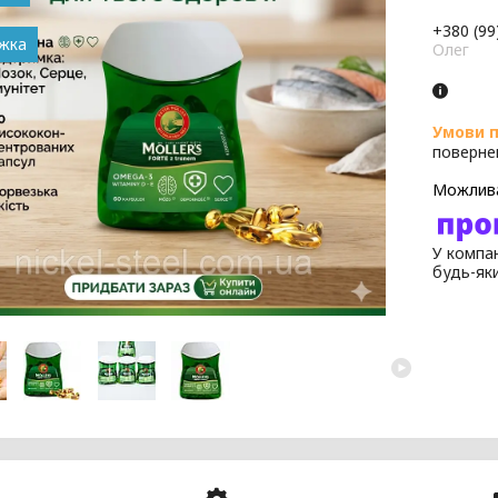
+380 (99
Олег
поверне
У компан
будь-як