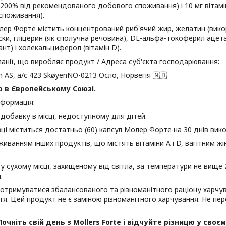
200% від рекомендованого добового споживання) і 10 мг вітамі
споживання).
ер Форте містить концентрований риб'ячий жир, желатин (вико
іски, гліцерин (як сполучна речовина), DL-альфа-токоферил ацетат
нт) і холекальциферол (вітамін D).
анії, що виробляє продукт / Адреса суб'єкта господарювання:
th AS, а/с 423 SkøyenNO-0213 Осло, Норвегія 🇳🇴
 в Європейському Союзі.
нформація:
 добавку в місці, недоступному для дітей.
вці міститься достатньо (60) капсул Молер Форте на 30 днів вик
живанням інших продуктів, що містять вітаміни А і D, вагітним ж
 у сухому місці, захищеному від світла, за температури не вище
.
отримуватися збалансованого та різноманітного раціону харчу
тя. Цей продукт не є заміною різноманітного харчування. Не 
Почніть свій день з Mollers Forte і відчуйте різницю у своє