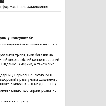
Інформація для замовлення
ром у капсулах! 🐟
 ваш надійний компаньйон на шляху
орвезької тріски, який багатий на
исутній високоякісний концентрований
х Південної Америки, а також жир
підтримці нормальної активності
 здоровий зір (за умови щоденного
нного вживання 250 мг ДГК і ЕПК).
вання кальцію, що сприяє розвитку
 окисного стресу.