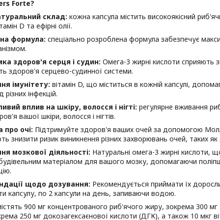
ers Forte?
атуральний склад:
кожна капсула містить високоякісний риб'яч
тамін D та ефірні олії.
ьна формула:
спеціально розроблена формула забезпечує макси
анізмом.
ка здоров'я серця і судин:
Омега-3 жирні кислоти сприяють з
ь здоров'я серцево-судинної системи.
ня імунітету:
вітамін D, що міститься в кожній капсулі, допома
д різних інфекцій.
ивий вплив на шкіру, волосся і нігті:
регулярне вживання ри
ров'я вашої шкіри, волосся і нігтів.
 про очі:
Підтримуйте здоров'я ваших очей за допомогою Молл
ь знизити ризик виникнення різних захворювань очей, таких як де
ня мозкової діяльності:
Натуральні омега-3 жирні кислоти, що 
удівельним матеріалом для вашого мозку, допомагаючи поліпшит
цію.
ндації щодо дозування:
Рекомендується приймати їх дорослим
и капсулу, по 2 капсули на день, запиваючи водою.
містять 900 мг концентрованого риб'ячого жиру, зокрема 300 мг 
крема 250 мг докозагексаєнової кислоти (ДГК), а також 10 мкг в