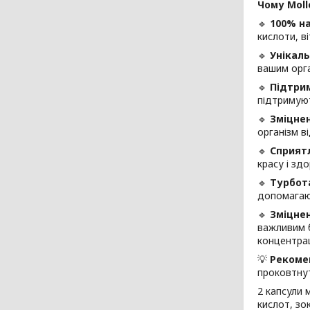
Чому Moll
🔹
100% н
кислоти, ві
🔹
Унікал
вашим орг
🔹
Підтрим
підтримуют
🔹
Зміцнен
організм ві
🔹
Сприятл
красу і здо
🔹
Турбота
допомагают
🔹
Зміцнен
важливим б
концентра
💡
Рекоме
проковтнут
2 капсули 
кислот, зо