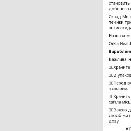
становить 
добового 
Склад Мелл
печінки тр
антиоксида
Назва комп
Orkla Heal
Вироблено
Важлива і
☝🏼Храните
☝🏼В упако
☝🏼Перед в
з лікарем.
☝🏼Хранить
світла місці
☝🏼Важно д
спосіб жит
дозу.
🌟