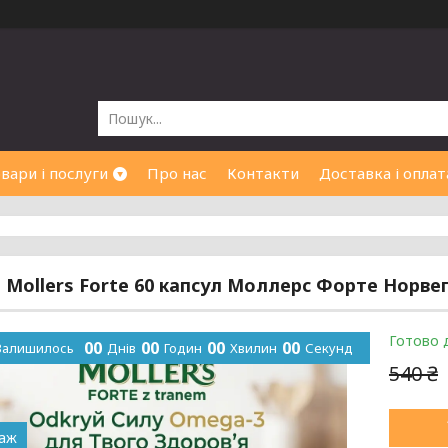
вари і послуги
Про нас
Контакти
Доставка і оплат
 Mollers Forte 60 капсул Моллерс Форте Норвег
Готово 
0
0
0
0
0
0
0
0
Залишилось
Днів
Годин
Хвилин
Секунд
540 ₴
даж