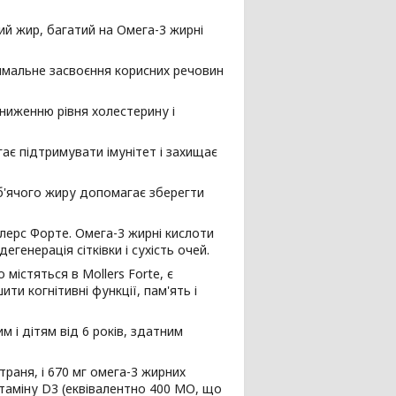
ий жир, багатий на Омега-3 жирні
мальне засвоєння корисних речовин
ниженню рівня холестерину і
гає підтримувати імунітет і захищає
б'ячого жиру допомагає зберегти
ерс Форте. Омега-3 жирні кислоти
генерація сітківки і сухість очей.
містяться в Mollers Forte, є
и когнітивні функції, пам'ять і
 і дітям від 6 років, здатним
траня, і 670 мг омега-3 жирних
ітаміну D3 (еквівалентно 400 МО, що