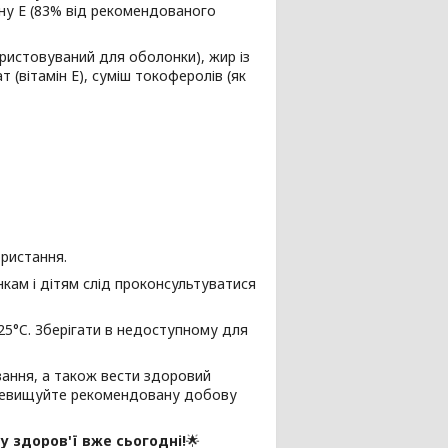
ну Е (83% від рекомендованого
ристовуваний для оболонки), жир із
 (вітамін Е), суміш токоферолів (як
ористання.
інкам і дітям слід проконсультуватися
 25°C. Зберігати в недоступному для
вання, а також вести здоровий
перевищуйте рекомендовану добову
му здоров'ї вже сьогодні!
🌟