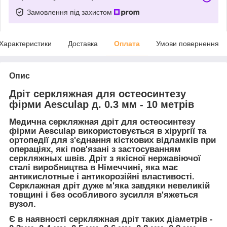
Замовлення під захистом
Характеристики
Доставка
Оплата
Умови повернення
Опис
Дріт серкляжная для остеосинтезу
фірми Aesculap д. 0.3 мм - 10 метрів
Медична серкляжная дріт для остеосинтезу
фірми Aesculap використовується в хірургії та
ортопедії для з'єднання кісткових відламків при
операціях, які пов'язані з застосуванням
серкляжных швів. Дріт з якісної нержавіючої
сталі виробництва в Німеччині, яка має
антикислотные і антикорозійні властивості.
Серклажная дріт дуже м'яка завдяки невеликій
товщині і без особливого зусилля в'яжеться
вузол.
Є в наявності серкляжная дріт таких діаметрів -