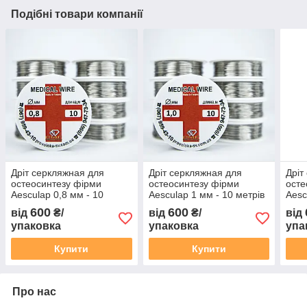
Подібні товари компанії
Дріт серкляжная для
Дріт серкляжная для
Дріт
остеосинтезу фірми
остеосинтезу фірми
осте
Aesculap 0,8 мм - 10
Aesculap 1 мм - 10 метрів
Aesc
метрів
метр
600
600
від
₴/
від
₴/
від
упаковка
упаковка
упа
Купити
Купити
Про нас