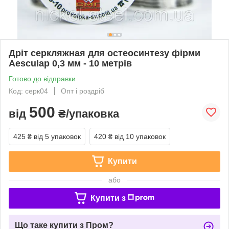
Дріт серкляжная для остеосинтезу фірми
Aesculap 0,3 мм - 10 метрів
Готово до відправки
Код: серк04
Опт і роздріб
500
від
₴/упаковка
425 ₴
від 5 упаковок
420 ₴
від 10 упаковок
Купити
або
Купити з
Що таке купити з Пром?