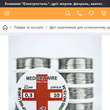
Компанія "Електросталь"- дріт ніхром, фехраль, кантал, не
Товари та послуги
Дріт серкляжная для остеосинтезу, д