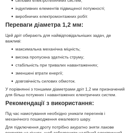
силових електротехнічних систем;
індуктивних елементів підвищеної потужності;
виробничих електромонтажних робіт.
Переваги діаметра 1,2 мм:
Цей дріт обирають для найвідповідальніших задач, де
важливі:
максимальна механічна міцність;
висока пропускна здатність струму;
стабільність при тривалих навантаженнях;
зменшені втрати енергії;
довговічність силових обмоток.
У порівнянні з тоншими діаметрами дріт 1,2 мм призначений
для більш потужних і навантажених електричних систем.
Рекомендації з використання:
Під час намотування необхідно уникати перегинів і
механічного пошкодження емалевого шару.
Для підключення дроту потрібно акуратно зняти лакове
покриття на кінцях, щоб забезпечити надійний електричний