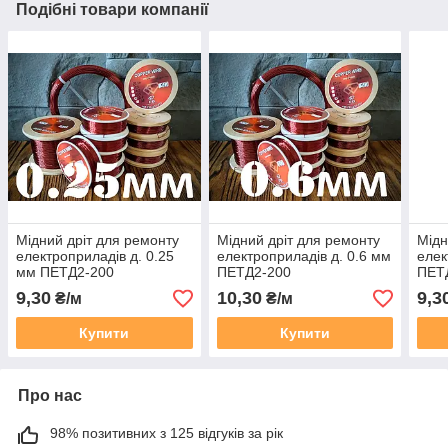
Подібні товари компанії
Мідний дріт для ремонту
Мідний дріт для ремонту
Мідн
електроприладів д. 0.25
електроприладів д. 0.6 мм
елек
мм ПЕТД2-200
ПЕТД2-200
ПЕТ
9,30
10,30
9,3
₴/м
₴/м
Купити
Купити
Про нас
98% позитивних з 125 відгуків за рік