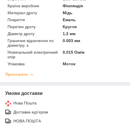
Країна виробник
Фінляндія
Матеріал дроту
Мідь
Покриття
Емаль
Перетин дроту
Кругле
Діаметр дроту
1.2 мм
Граничне відхилення по
0.003 мм
діаметру, ±
Номінальний електричний
0.015 Ом/м
опір
Упаковка
Моток
Приховати
Умови доставки
Нова Пошта
Доставка кур'єром
НОВА ПОШТА