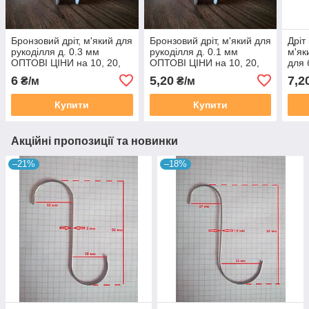
Бронзовий дріт, м'який для
Бронзовий дріт, м'який для
Дріт
рукоділля д. 0.3 мм
рукоділля д. 0.1 мм
м'як
ОПТОВІ ЦІНИ на 10, 20,
ОПТОВІ ЦІНИ на 10, 20,
для 
50, 100 метрів
50, 100 метрів
твор
6
5,20
7,2
₴/м
₴/м
Купити
Купити
Акційні пропозиції та новинки
–21%
–18%