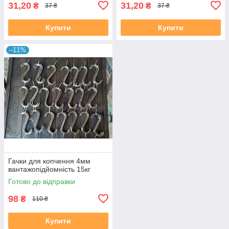
31,20
31,20
₴
₴
37 ₴
37 ₴
Купити
Купити
–11%
Гачки для копчення 4мм
вантажопідйомність 15кг
Готово до відправки
98
₴
110 ₴
Купити