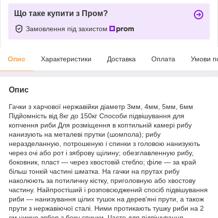
Що таке купити з Пром?
Замовлення під захистом
Опис
Характеристики
Доставка
Оплата
Умови п
Опис
Гачки з харчової нержавійки діаметр 3мм, 4мм, 5мм, 6мм
Підйомність від 8кг до 150кг Способи підвішування для
копчення риби Для розміщення в коптильній камері рибу
нанизують на металеві прутки (шомпола); рибу
неразделанную, потрошеную і спинки з головою нанизують
через очі або рот і зяброву щілину; обезглавленную рибу,
боковник, пласт ― через хвостовій стебло; філе ― за край
більш тонкій частині шматка. На гачки на прутах рибу
наколюють за потиличну кістку, приголовную або хвостову
частину. Найпростіший і розповсюджений спосіб підвішування
риби ― нанизування цілих тушок на дерев'яні прути, а також
прути з нержавіючої сталі. Ними протикають тушку риби на 2
см нижче зябер з боку спинки. Часто для підвішування