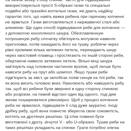
використовуються прості S-образні гачки та спеціальні
подвійні або трахейні коптильні гачки, які дають надійну
гарантію того, що навіть важка рибина при гарячому копченні
не зірветься. Гачки виготовляються з нержавіючої сталі або
алюмінію. Ще один спосіб підвішування риби для копчення ―
з допомогою конопляного шнура. Обезглавленную
потрошеную рибу спочатку обв'язують мотузкою навколо
приголовка, потім накидають його на тушку, роблячи через
рівні проміжки кілька затяжних петель; перекидають шнур
через хвостовий плавець і простягають по іншій стороні риби,
обертаючи навколо затяжних петель. Вільні кінці шнура
зав'язують над головною частиною вузлом, щоб легше було
навісити рибу на прут або шомпол. Якщо тушки риби
підв'язують за хвіст, це запобігає появі синців на тілі риби, так
як вона висить головою вниз. Наколюють або навішують рибу
так, щоб всі рибини були звернені в одну сторону спинкою
або розрізом, на певній відстані один від одного, тоді дим
зможе поширюватися рівномірно. Щоб у процесі копчення
риба не зірвалася, підвішувати її слід дуже акуратно. Іноді
дрібну рибу, щоб вона повністю зберегла свою соковитість,
коптять на дротяних решітках. Ці сітки повинні бути
виготовлені з дроту, зігнутої V - або U-образно. Тушки риби на
таких решітках укладають на спинки. Грати потрібно злегка