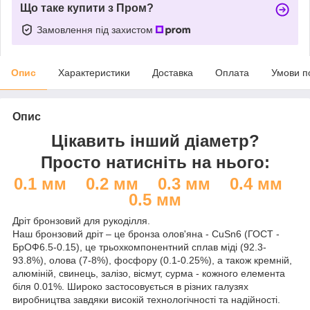
Що таке купити з Пром?
Замовлення під захистом
Опис
Характеристики
Доставка
Оплата
Умови п
Опис
Цікавить інший діаметр?
Просто натисніть на нього:
0.1 мм
0.2 мм
0.3 мм
0.4 мм
0.5 мм
Дріт бронзовий для рукоділля.
Наш бронзовий дріт – це бронза олов'яна - CuSn6 (ГОСТ -
БрОФ6.5-0.15), це трьохкомпонентний сплав міді (92.3-
93.8%), олова (7-8%), фосфору (0.1-0.25%), а також кремній,
алюміній, свинець, залізо, вісмут, сурма - кожного елемента
біля 0.01%. Широко застосовується в різних галузях
виробництва завдяки високій технологічності та надійності.