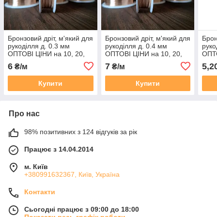
Бронзовий дріт, м'який для
Бронзовий дріт, м'який для
Брон
рукоділля д. 0.3 мм
рукоділля д. 0.4 мм
руко
ОПТОВІ ЦІНИ на 10, 20,
ОПТОВІ ЦІНИ на 10, 20,
ОПТО
50, 100 метрів
50, 100 метрів
50, 
6
7
5,2
₴/м
₴/м
Купити
Купити
Про нас
98% позитивних з 124 відгуків за рік
Працює з 14.04.2014
м. Київ
+380991632367, Київ, Україна
Контакти
Сьогодні працює з 09:00 до 18:00
Показати весь графік роботи