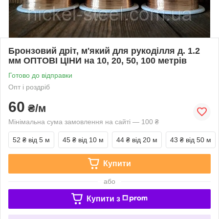
Бронзовий дріт, м'який для рукоділля д. 1.2
мм ОПТОВІ ЦІНИ на 10, 20, 50, 100 метрів
Готово до відправки
Опт і роздріб
60
₴/м
Мінімальна сума замовлення на сайті — 100 ₴
52 ₴
від 5 м
45 ₴
від 10 м
44 ₴
від 20 м
43 ₴
від 50 м
Купити
або
Купити з