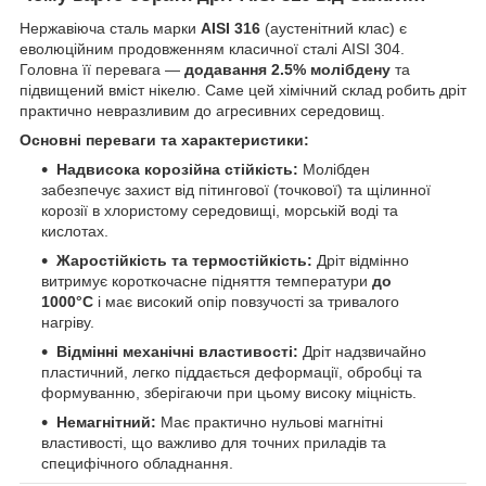
Нержавіюча сталь марки
AISI 316
(аустенітний клас) є
еволюційним продовженням класичної сталі AISI 304.
Головна її перевага —
додавання 2.5% молібдену
та
підвищений вміст нікелю. Саме цей хімічний склад робить дріт
практично невразливим до агресивних середовищ.
Основні переваги та характеристики:
Надвисока корозійна стійкість:
Молібден
забезпечує захист від пітингової (точкової) та щілинної
корозії в хлористому середовищі, морській воді та
кислотах.
Жаростійкість та термостійкість:
Дріт відмінно
витримує короткочасне підняття температури
до
1000°C
і має високий опір повзучості за тривалого
нагріву.
Відмінні механічні властивості:
Дріт надзвичайно
пластичний, легко піддається деформації, обробці та
формуванню, зберігаючи при цьому високу міцність.
Немагнітний:
Має практично нульові магнітні
властивості, що важливо для точних приладів та
специфічного обладнання.