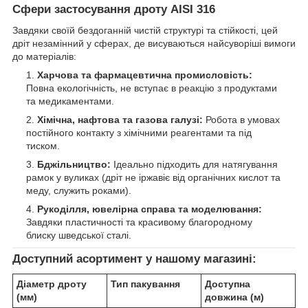
Сфери застосування дроту AISI 316
Завдяки своїй бездоганній чистій структурі та стійкості, цей
дріт незамінний у сферах, де висуваються найсуворіші вимоги
до матеріалів:
Харчова та фармацевтична промисловість:
Повна екологічність, не вступає в реакцію з продуктами
та медикаментами.
Хімічна, нафтова та газова галузі:
Робота в умовах
постійного контакту з хімічними реагентами та під
тиском.
Бджільництво:
Ідеально підходить для натягування
рамок у вуликах (дріт не іржавіє від органічних кислот та
меду, служить роками).
Рукоділля, ювелірна справа та моделювання:
Завдяки пластичності та красивому благородному
блиску шведської сталі.
Доступний асортимент у нашому магазині:
Діаметр дроту
Тип пакування
Доступна
(мм)
довжина (м)