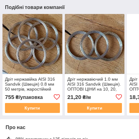
Подібні товари компанії
Дріт нержавійка AISI 316
Дріт нержавіючий 1.0 мм
Дріт
Sandvik (Швеція) 0.8 мм
AISI 316 Sandvik (Швеція).
AISI
50 метрів, жаростійкий
ОПТОВІ ЦІНИ на 10, 20,
ОПТО
50, 100, 200 метрів
50, 
755
21,20
18,
₴/упаковка
₴/м
Купити
Купити
Про нас
98% позитивних з 125 відгуків за рік