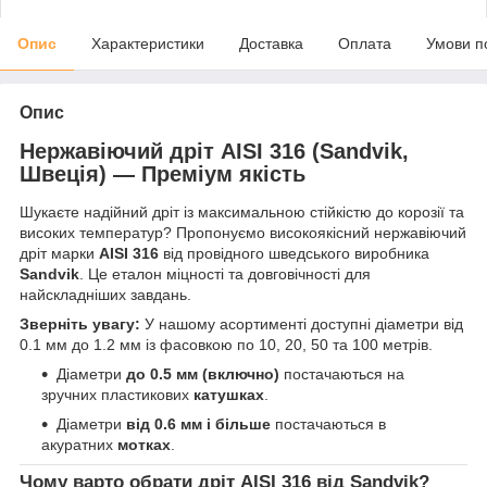
Опис
Характеристики
Доставка
Оплата
Умови п
Опис
Нержавіючий дріт AISI 316 (Sandvik,
Швеція) — Преміум якість
Шукаєте надійний дріт із максимальною стійкістю до корозії та
високих температур? Пропонуємо високоякісний нержавіючий
дріт марки
AISI 316
від провідного шведського виробника
Sandvik
. Це еталон міцності та довговічності для
найскладніших завдань.
Зверніть увагу:
У нашому асортименті доступні діаметри від
0.1 мм до 1.2 мм із фасовкою по 10, 20, 50 та 100 метрів.
Діаметри
до 0.5 мм (включно)
постачаються на
зручних пластикових
катушках
.
Діаметри
від 0.6 мм і більше
постачаються в
акуратних
мотках
.
Чому варто обрати дріт AISI 316 від Sandvik?