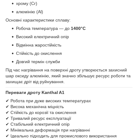
хрому (Cr)
алюмінію (Al)
Основні характеристики сплаву:
Робоча температура — до
1400°C
Високий електричний опір
Відмінна жаростійкість
Стійкість до окислення
Довгий термін служби
Під час нагрівання на поверхні дроту утворюється захисний
шар оксиду алюмінію, який значно збільшує ресурс роботи та
захищає дріт від руйнування.
Переваги дроту Kanthal A1
✔ Робота при дуже високих температурах
✔ Висока механічна міцність
✔ Стійкість до корозії та окислення
✔ Тривалий ресурс експлуатації
✔ Стабільний електричний опір
✔ Мінімальна деформація при нагріванні
✔ Ідеально підходить для промислового використання