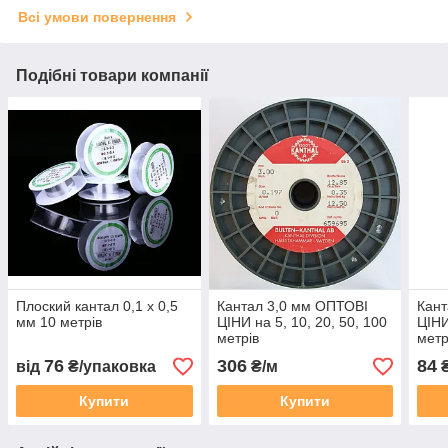
Всі умови повернення
Подібні товари компанії
Плоский кантал 0,1 х 0,5
Кантал 3,0 мм ОПТОВІ
Кант
мм 10 метрів
ЦІНИ на 5, 10, 20, 50, 100
ЦІНИ
метрів
метр
76
306
84
від
₴/упаковка
₴/м
₴
Купити
Купити