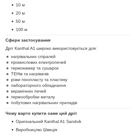
10 м
20 м
50 м
100 м
Сфери застосування
Дріт Kanthal A1 широко використовується для:
🔸 нагрівальних спіралей
🔸 промислових електропечей
🔸 термокамер та сушарок
🔸 ТЕНів та нагрівачів
🔸 різки пінопласту та пластику
🔸 лабораторного обладнання
🔸 керамічних печей
🔸 термообробки металу
🔸 побутових нагрівальних приладів
Чому варто купити саме цей дріт
Оригінальний Kanthal A1 Sandvik
Виробництво Швеція