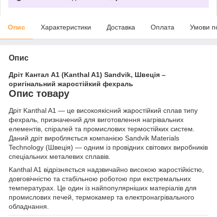
Опис
Характеристики
Доставка
Оплата
Умови п
Опис
Дріт Кантал A1 (Kanthal A1) Sandvik, Швеція –
оригінальний жаростійкий фехраль
Опис товару
Дріт Kanthal A1 — це високоякісний жаростійкий сплав типу
фехраль, призначений для виготовлення нагрівальних
елементів, спіралей та промислових термостійких систем.
Даний дріт виробляється компанією Sandvik Materials
Technology (Швеція) — одним із провідних світових виробників
спеціальних металевих сплавів.
Kanthal A1 відрізняється надзвичайно високою жаростійкістю,
довговічністю та стабільною роботою при екстремальних
температурах. Це один із найпопулярніших матеріалів для
промислових печей, термокамер та електронагрівального
обладнання.