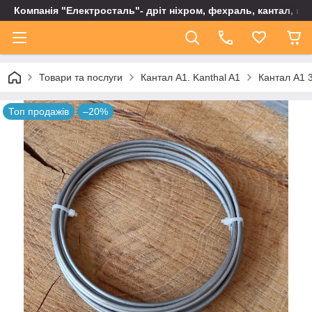
Компанія "Електросталь"- дріт ніхром, фехраль, кантал, не
Товари та послуги
Кантал А1. Kanthal A1
Кантал А1 3
Топ продажів
–20%