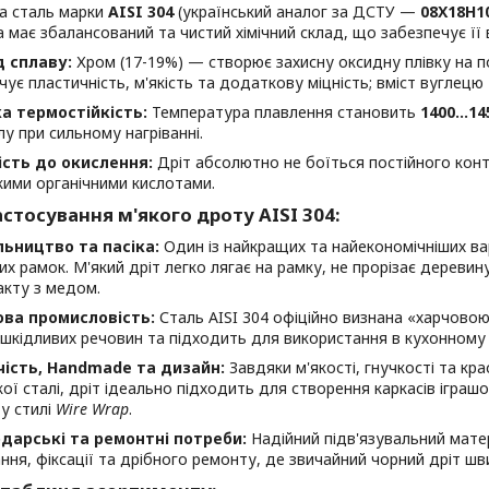
а сталь марки
AISI 304
(український аналог за ДСТУ —
08Х18Н1
а має збалансований та чистий хімічний склад, що забезпечує її в
 сплаву:
Хром (17-19%) — створює захисну оксидну плівку на по
чує пластичність, м'якість та додаткову міцність; вміст вуглец
а термостійкість:
Температура плавлення становить
1400...14
лу при сильному нагріванні.
ість до окислення:
Дріт абсолютно не боїться постійного кон
кими органічними кислотами.
стосування м'якого дроту AISI 304:
ьництво та пасіка:
Один із найкращих та найекономічніших ва
х рамок. М'який дріт легко лягає на рамку, не прорізає деревину,
акту з медом.
ова промисловість:
Сталь AISI 304 офіційно визнана «харчовою»
 шкідливих речовин та підходить для використання в кухонному
чість, Handmade та дизайн:
Завдяки м'якості, гнучкості та кр
ої сталі, дріт ідеально підходить для створення каркасів іграшок
 у стилі
Wire Wrap
.
дарські та ремонтні потреби:
Надійний підв'язувальний матер
ння, фіксації та дрібного ремонту, де звичайний чорний дріт шви