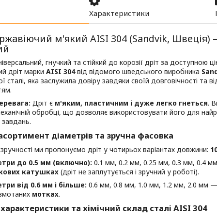
Характеристики
ржавіючий м'який AISI 304 (Sandvik, Швеція)
ий
іверсальний, гнучкий та стійкий до корозії дріт за доступною 
ий дріт марки
AISI 304
від відомого шведського виробника
Sand
ї сталі, яка заслужила довіру завдяки своїй довговічності та в
тям.
еревага:
Дріт є
м'яким, пластичним і дуже легко гнеться
. 
механічній обробці, що дозволяє використовувати його для найр
 завдань.
асортимент діаметрів та зручна фасовка
зручності ми пропонуємо дріт у чотирьох варіантах довжини:
1
три до 0.5 мм (включно):
0.1 мм, 0.2 мм, 0.25 мм, 0.3 мм, 0.4 
кових катушках
(дріт не заплутується і зручний у роботі).
три від 0.6 мм і більше:
0.6 мм, 0.8 мм, 1.0 мм, 1.2 мм, 2.0 мм
 змотаних
мотках
.
 характеристики та хімічний склад сталі AISI 304