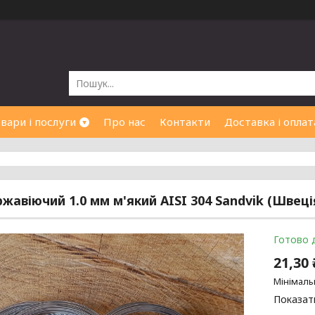
вари і послуги
Про нас
Контакти
Доставка і оплат
ржавіючий 1.0 мм м'який AISI 304 Sandvik (Швеці
Готово 
21,30
Мінімаль
Показати