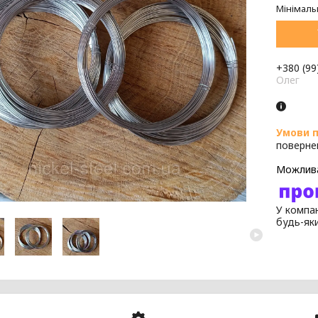
Мінімаль
+380 (99
Олег
поверне
У компан
будь-як