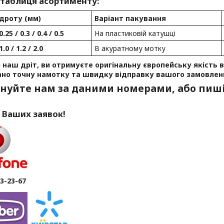
 таблиця асортименту:
дроту (мм)
Варіант пакування
0.25 / 0.3 / 0.4 / 0.5
На пластиковій катушці
1.0 / 1.2 / 2.0
В акуратному мотку
наш дріт, ви отримуєте оригінальну європейську якість ві
ано точну намотку та швидку відправку вашого замовлен
нуйте нам за даними номерами, або пиші
 Ваших заявок!
63-23-67