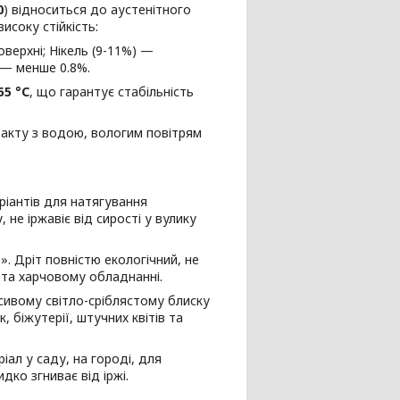
0
) відноситься до аустенітного
исоку стійкість:
верхні; Нікель (9-11%) —
ю — менше 0.8%.
55 °C
, що гарантує стабільність
такту з водою, вологим повітрям
ріантів для натягування
 не іржавіє від сирості у вулику
. Дріт повністю екологічний, не
 та харчовому обладнанні.
асивому світло-сріблястому блиску
, біжутерії, штучних квітів та
іал у саду, на городі, для
дко згниває від іржі.