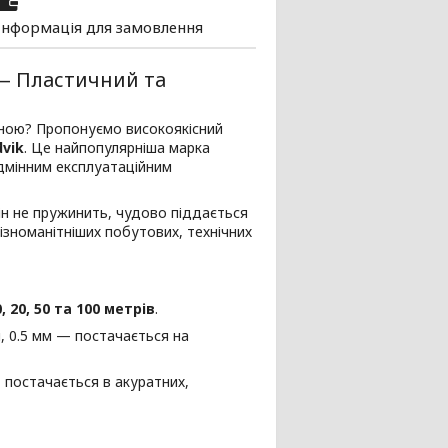
Інформація для замовлення
 — Пластичний та
ціною? Пропонуємо високоякісний
vik
. Це найпопулярніша марка
ідмінним експлуатаційним
Він не пружинить, чудово піддається
ізноманітніших побутових, технічних
0, 20, 50 та 100 метрів
.
мм, 0.5 мм — постачається на
 — постачається в акуратних,