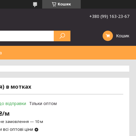
Кошик
+380 (99) 163-23-67
Кошик
а
я) в мотках
до відправки
Тільки оптом
 ₴/м
не замовлення — 10 м
 всі оптові ціни