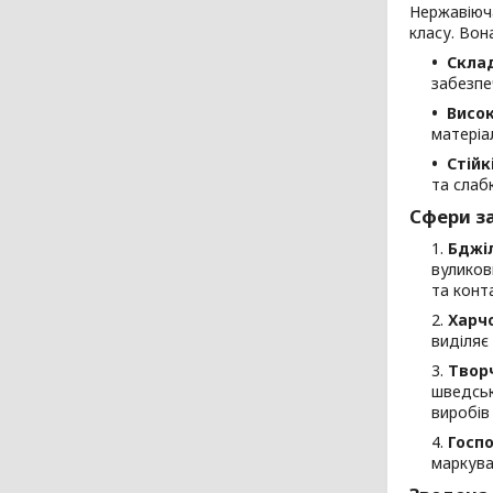
Нержавіюч
класу. Вон
Склад
забезпе
Висок
матеріа
Стійк
та слаб
Сфери за
Бджіл
вуликови
та конт
Харч
виділяє
Твор
шведськ
виробів
Госпо
маркува