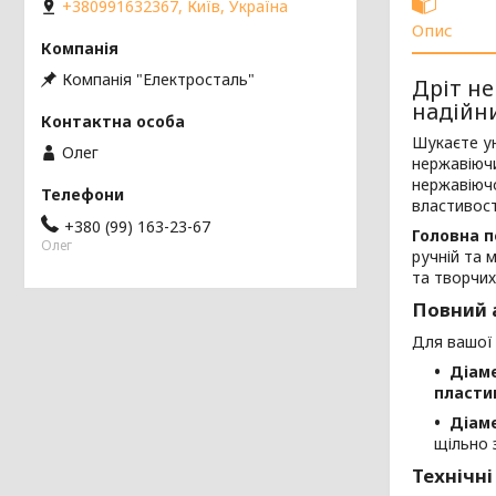
+380991632367, Київ, Україна
Опис
Компанія "Електросталь"
Дріт не
надійн
Шукаєте ун
Олег
нержавіюч
нержавіючо
властивос
+380 (99) 163-23-67
Головна п
Олег
ручній та 
та творчих
Повний 
Для вашої 
Діаме
пласти
Діаме
щільно
Технічні