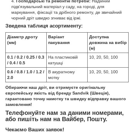
Господарські та ремонтні потреби:
Надійний
підв'язувальний матеріал у саду, на городі, для
маркування, фіксації та дрібного ремонту, де звичайний
чорний дріт швидко згниває від іржі.
Зведена таблиця асортименту:
Діаметр дроту
Варіант
Доступна
(мм)
пакування
довжина на вибір
(м)
0.1 / 0.2 / 0.25 / 0.3
На пластиковій
10, 20, 50, 100
/ 0.4 / 0.5
катушці
0.6 / 0.8 / 1.0 / 1.2 /
В акуратному
10, 20, 50, 100
2.0
мотку
Обираючи наш дріт, ви отримуєте оригінальну
європейську якість від бренду Sandvik (Швеція),
гарантовано точну намотку та швидку відправку вашого
замовлення!
Телефонуйте нам за даними номерами,
або пишіть нам на Вайбер, Пошту.
Чекаємо Ваших заявок!