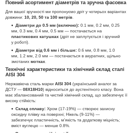
Повний асортимент діаметрів та зручна фасовка
Для вашої зручності ми пропонуємо дріт у чотирьох варіантах
довжини:
10, 20, 50 та 100 метрів
.
Діаметри до 0.5 мм (включно):
0.1 мм, 0.2 мм, 0.25
мм, 0.3 мм, 0.4 мм, 0.5 мм — постачається на
пластикових катушках
(дріт не заплутується і зручний
у роботі).
Діаметри від 0.6 мм і більше:
0.6 мм, 0.8 мм, 1.0
мм, 1.2 мм, 2.0 мм — постачається в акуратних, щільно
змотаних
мотках
.
Технічні характеристики та хімічний склад сталі
AISI 304
Нержавіюча сталь марки
AISI 304
(український аналог за
ДСТУ —
08Х18Н10
) відноситься до аустенітного класу. Вона
має збалансований та чистий хімічний склад, що забезпечує її
високу стійкість:
Склад сплаву:
Хром (17-19%) — створює захисну
оксидну плівку на поверхні; Нікель (9-11%) —
забезпечує пластичність, м'якість та додаткову міцність;
вміст вуглецю — менше 0.8%.