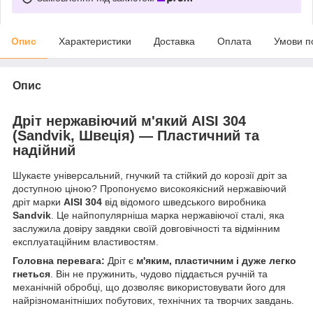
Опис
Характеристики
Доставка
Оплата
Умови п
Опис
Дріт нержавіючий м'який AISI 304
(Sandvik, Швеція) — Пластичний та
надійний
Шукаєте універсальний, гнучкий та стійкий до корозії дріт за
доступною ціною? Пропонуємо високоякісний нержавіючий
дріт марки
AISI 304
від відомого шведського виробника
Sandvik
. Це найпопулярніша марка нержавіючої сталі, яка
заслужила довіру завдяки своїй довговічності та відмінним
експлуатаційним властивостям.
Головна перевага:
Дріт є
м'яким, пластичним і дуже легко
гнеться
. Він не пружинить, чудово піддається ручній та
механічній обробці, що дозволяє використовувати його для
найрізноманітніших побутових, технічних та творчих завдань.