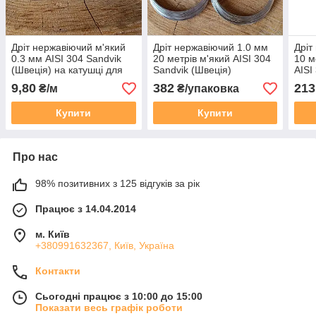
Дріт нержавіючий м'який
Дріт нержавіючий 1.0 мм
Дріт
0.3 мм AISI 304 Sandvik
20 метрів м'який AISI 304
10 м
(Швеція) на катушці для
Sandvik (Швеція)
AISI
бджільництва
9,80
382
213
₴/м
₴/упаковка
Купити
Купити
Про нас
98% позитивних з 125 відгуків за рік
Працює з 14.04.2014
м. Київ
+380991632367, Київ, Україна
Контакти
Сьогодні працює з 10:00 до 15:00
Показати весь графік роботи