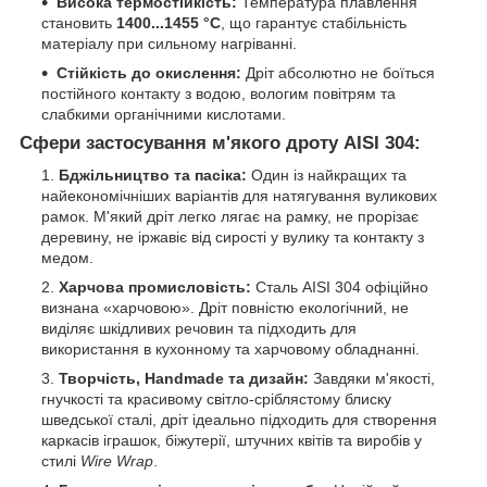
Висока термостійкість:
Температура плавлення
становить
1400...1455 °C
, що гарантує стабільність
матеріалу при сильному нагріванні.
Стійкість до окислення:
Дріт абсолютно не боїться
постійного контакту з водою, вологим повітрям та
слабкими органічними кислотами.
Сфери застосування м'якого дроту AISI 304:
Бджільництво та пасіка:
Один із найкращих та
найекономічніших варіантів для натягування вуликових
рамок. М'який дріт легко лягає на рамку, не прорізає
деревину, не іржавіє від сирості у вулику та контакту з
медом.
Харчова промисловість:
Сталь AISI 304 офіційно
визнана «харчовою». Дріт повністю екологічний, не
виділяє шкідливих речовин та підходить для
використання в кухонному та харчовому обладнанні.
Творчість, Handmade та дизайн:
Завдяки м'якості,
гнучкості та красивому світло-сріблястому блиску
шведської сталі, дріт ідеально підходить для створення
каркасів іграшок, біжутерії, штучних квітів та виробів у
стилі
Wire Wrap
.