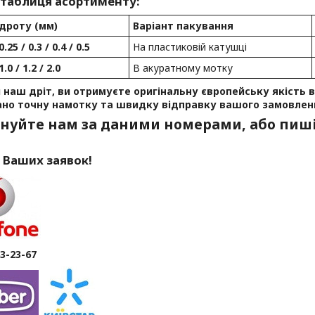
 таблиця асортименту:
дроту (мм)
Варіант пакування
0.25 / 0.3 / 0.4 / 0.5
На пластиковій катушці
1.0 / 1.2 / 2.0
В акуратному мотку
наш дріт, ви отримуєте оригінальну європейську якість ві
ано точну намотку та швидку відправку вашого замовлен
нуйте нам за даними номерами, або пиші
 Ваших заявок!
63-23-67