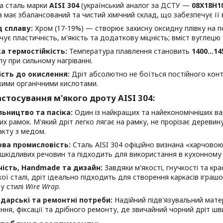
а сталь марки
AISI 304
(український аналог за ДСТУ —
08Х18Н1
а має збалансований та чистий хімічний склад, що забезпечує її в
 сплаву:
Хром (17-19%) — створює захисну оксидну плівку на по
чує пластичність, м'якість та додаткову міцність; вміст вуглец
а термостійкість:
Температура плавлення становить
1400...14
лу при сильному нагріванні.
ість до окислення:
Дріт абсолютно не боїться постійного кон
кими органічними кислотами.
стосування м'якого дроту AISI 304:
ьництво та пасіка:
Один із найкращих та найекономічніших ва
х рамок. М'який дріт легко лягає на рамку, не прорізає деревину,
акту з медом.
ова промисловість:
Сталь AISI 304 офіційно визнана «харчовою»
 шкідливих речовин та підходить для використання в кухонному
чість, Handmade та дизайн:
Завдяки м'якості, гнучкості та кр
ої сталі, дріт ідеально підходить для створення каркасів іграшок
 у стилі
Wire Wrap
.
дарські та ремонтні потреби:
Надійний підв'язувальний матер
ння, фіксації та дрібного ремонту, де звичайний чорний дріт шви