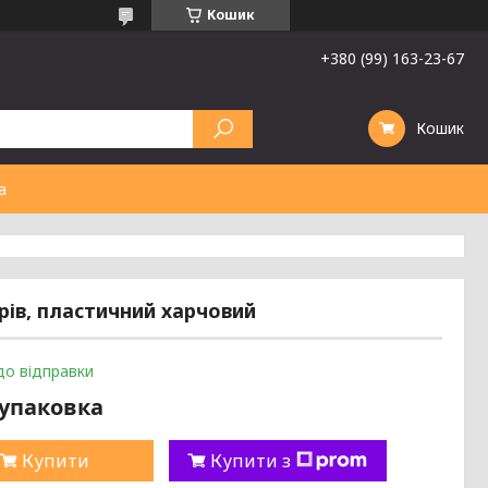
Кошик
+380 (99) 163-23-67
Кошик
а
трів, пластичний харчовий
до відправки
/упаковка
Купити
Купити з