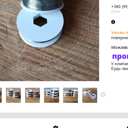
+380 (99
Олег
поверне
У компан
будь-як