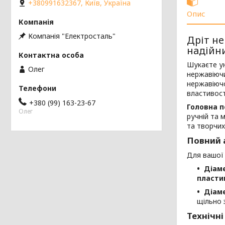
+380991632367, Київ, Україна
Опис
Компанія "Електросталь"
Дріт не
надійн
Шукаєте ун
Олег
нержавіюч
нержавіючо
властивос
+380 (99) 163-23-67
Головна п
Олег
ручній та 
та творчих
Повний 
Для вашої 
Діаме
пласти
Діаме
щільно
Технічні