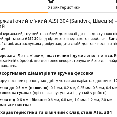
Характеристики
ржавіючий м'який AISI 304 (Sandvik, Швеція)
ий
іверсальний, гнучкий та стійкий до корозії дріт за доступною 
ий дріт марки
AISI 304
від відомого шведського виробника
Sand
ї сталі, яка заслужила довіру завдяки своїй довговічності та в
тям.
еревага:
Дріт є
м'яким, пластичним і дуже легко гнеться
. 
механічній обробці, що дозволяє використовувати його для найр
 завдань.
асортимент діаметрів та зручна фасовка
зручності ми пропонуємо дріт у чотирьох варіантах довжини:
1
три до 0.5 мм (включно):
0.1 мм, 0.2 мм, 0.25 мм, 0.3 мм, 0.4 
кових катушках
(дріт не заплутується і зручний у роботі).
три від 0.6 мм і більше:
0.6 мм, 0.8 мм, 1.0 мм, 1.2 мм, 2.0 мм
 змотаних
мотках
.
 характеристики та хімічний склад сталі AISI 304