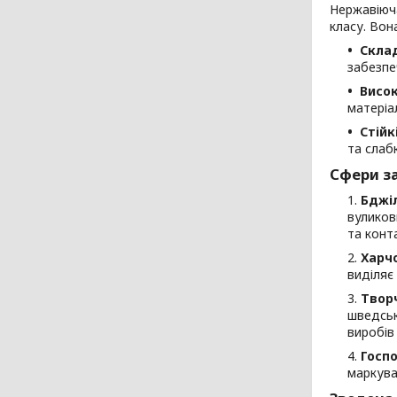
Нержавіюч
класу. Вон
Склад
забезпе
Висок
матеріа
Стійк
та слаб
Сфери за
Бджіл
вуликови
та конт
Харч
виділяє
Твор
шведськ
виробів
Госпо
маркува