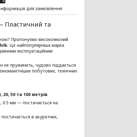
Інформація для замовлення
 — Пластичний та
ціною? Пропонуємо високоякісний
vik
. Це найпопулярніша марка
ідмінним експлуатаційним
Він не пружинить, чудово піддається
ізноманітніших побутових, технічних
0, 20, 50 та 100 метрів
.
мм, 0.5 мм — постачається на
 — постачається в акуратних,