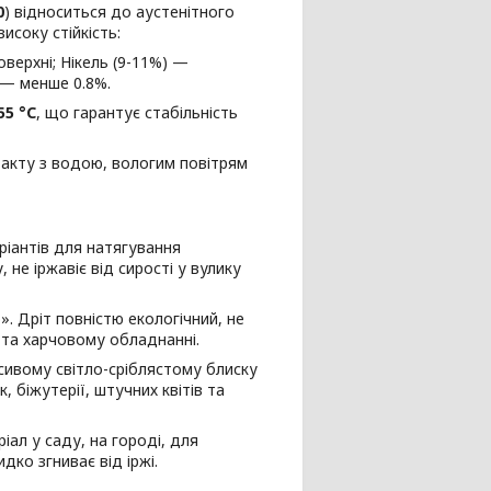
0
) відноситься до аустенітного
исоку стійкість:
верхні; Нікель (9-11%) —
ю — менше 0.8%.
55 °C
, що гарантує стабільність
такту з водою, вологим повітрям
ріантів для натягування
 не іржавіє від сирості у вулику
. Дріт повністю екологічний, не
 та харчовому обладнанні.
асивому світло-сріблястому блиску
, біжутерії, штучних квітів та
іал у саду, на городі, для
дко згниває від іржі.