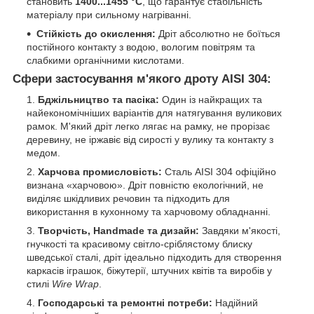
становить
1400...1455 °C
, що гарантує стабільність
матеріалу при сильному нагріванні.
Стійкість до окислення:
Дріт абсолютно не боїться
постійного контакту з водою, вологим повітрям та
слабкими органічними кислотами.
Сфери застосування м'якого дроту AISI 304:
Бджільництво та пасіка:
Один із найкращих та
найекономічніших варіантів для натягування вуликових
рамок. М'який дріт легко лягає на рамку, не прорізає
деревину, не іржавіє від сирості у вулику та контакту з
медом.
Харчова промисловість:
Сталь AISI 304 офіційно
визнана «харчовою». Дріт повністю екологічний, не
виділяє шкідливих речовин та підходить для
використання в кухонному та харчовому обладнанні.
Творчість, Handmade та дизайн:
Завдяки м'якості,
гнучкості та красивому світло-сріблястому блиску
шведської сталі, дріт ідеально підходить для створення
каркасів іграшок, біжутерії, штучних квітів та виробів у
стилі
Wire Wrap
.
Господарські та ремонтні потреби:
Надійний