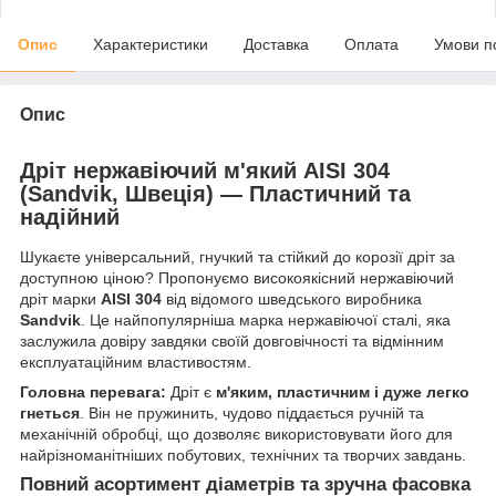
Опис
Характеристики
Доставка
Оплата
Умови п
Опис
Дріт нержавіючий м'який AISI 304
(Sandvik, Швеція) — Пластичний та
надійний
Шукаєте універсальний, гнучкий та стійкий до корозії дріт за
доступною ціною? Пропонуємо високоякісний нержавіючий
дріт марки
AISI 304
від відомого шведського виробника
Sandvik
. Це найпопулярніша марка нержавіючої сталі, яка
заслужила довіру завдяки своїй довговічності та відмінним
експлуатаційним властивостям.
Головна перевага:
Дріт є
м'яким, пластичним і дуже легко
гнеться
. Він не пружинить, чудово піддається ручній та
механічній обробці, що дозволяє використовувати його для
найрізноманітніших побутових, технічних та творчих завдань.
Повний асортимент діаметрів та зручна фасовка