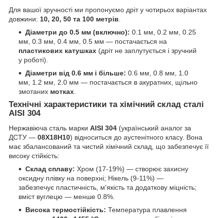
Для вашої зручності ми пропонуємо дріт у чотирьох варіантах
довжини:
10, 20, 50 та 100 метрів
.
Діаметри до 0.5 мм (включно):
0.1 мм, 0.2 мм, 0.25
мм, 0.3 мм, 0.4 мм, 0.5 мм — постачається на
пластикових катушках
(дріт не заплутується і зручний
у роботі).
Діаметри від 0.6 мм і більше:
0.6 мм, 0.8 мм, 1.0
мм, 1.2 мм, 2.0 мм — постачається в акуратних, щільно
змотаних
мотках
.
Технічні характеристики та хімічний склад сталі
AISI 304
Нержавіюча сталь марки
AISI 304
(український аналог за
ДСТУ —
08Х18Н10
) відноситься до аустенітного класу. Вона
має збалансований та чистий хімічний склад, що забезпечує її
високу стійкість:
Склад сплаву:
Хром (17-19%) — створює захисну
оксидну плівку на поверхні; Нікель (9-11%) —
забезпечує пластичність, м'якість та додаткову міцність;
вміст вуглецю — менше 0.8%.
Висока термостійкість:
Температура плавлення