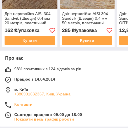
Дріт нержавійка AISI 304
Дріт нержавійка AISI 304
Дріт
Sandvik (Швеція) 0.4 мм
Sandvik (Швеція) 0.4 мм
Sand
20 метрів, пластичний
50 метрів, пластичний
ОПТО
харчовий
харчовий
50, 
162
285
12,
₴/упаковка
₴/упаковка
Купити
Купити
Про нас
98% позитивних з 124 відгуків за рік
Працює з 14.04.2014
м. Київ
+380991632367, Київ, Україна
Контакти
Сьогодні працює з 09:00 до 18:00
Показати весь графік роботи