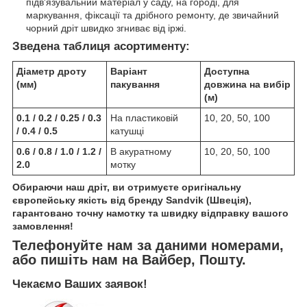
підв'язувальний матеріал у саду, на городі, для
маркування, фіксації та дрібного ремонту, де звичайний
чорний дріт швидко згниває від іржі.
Зведена таблиця асортименту:
Діаметр дроту
Варіант
Доступна
(мм)
пакування
довжина на вибір
(м)
0.1 / 0.2 / 0.25 / 0.3
На пластиковій
10, 20, 50, 100
/ 0.4 / 0.5
катушці
0.6 / 0.8 / 1.0 / 1.2 /
В акуратному
10, 20, 50, 100
2.0
мотку
Обираючи наш дріт, ви отримуєте оригінальну
європейську якість від бренду Sandvik (Швеція),
гарантовано точну намотку та швидку відправку вашого
замовлення!
Телефонуйте нам за даними номерами,
або пишіть нам на Вайбер, Пошту.
Чекаємо Ваших заявок!