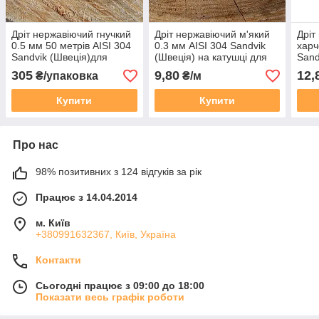
Дріт нержавіючий гнучкий
Дріт нержавіючий м'який
Дріт
0.5 мм 50 метрів AISI 304
0.3 мм AISI 304 Sandvik
харч
Sandvik (Швеція)для
(Швеція) на катушці для
Sand
пасіки
бджільництва
ОПТО
305
9,80
12,
₴/упаковка
₴/м
50, 
Купити
Купити
Про нас
98% позитивних з 124 відгуків за рік
Працює з 14.04.2014
м. Київ
+380991632367, Київ, Україна
Контакти
Сьогодні працює з 09:00 до 18:00
Показати весь графік роботи