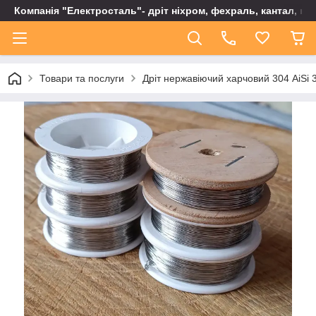
Компанія "Електросталь"- дріт ніхром, фехраль, кантал, не
Товари та послуги
Дріт нержавіючий харчовий 304 AiSi 