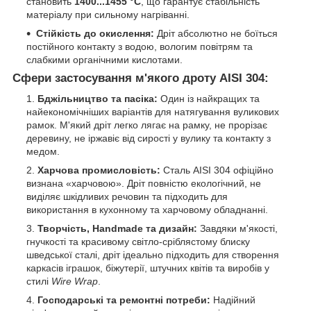
становить
1400...1455 °C
, що гарантує стабільність
матеріалу при сильному нагріванні.
Стійкість до окислення:
Дріт абсолютно не боїться
постійного контакту з водою, вологим повітрям та
слабкими органічними кислотами.
Сфери застосування м'якого дроту AISI 304:
Бджільництво та пасіка:
Один із найкращих та
найекономічніших варіантів для натягування вуликових
рамок. М'який дріт легко лягає на рамку, не прорізає
деревину, не іржавіє від сирості у вулику та контакту з
медом.
Харчова промисловість:
Сталь AISI 304 офіційно
визнана «харчовою». Дріт повністю екологічний, не
виділяє шкідливих речовин та підходить для
використання в кухонному та харчовому обладнанні.
Творчість, Handmade та дизайн:
Завдяки м'якості,
гнучкості та красивому світло-сріблястому блиску
шведської сталі, дріт ідеально підходить для створення
каркасів іграшок, біжутерії, штучних квітів та виробів у
стилі
Wire Wrap
.
Господарські та ремонтні потреби:
Надійний