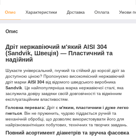
Опис
Характеристики
Доставка
Оплата
Умови п
Опис
Дріт нержавіючий м'який AISI 304
(Sandvik, Швеція) — Пластичний та
надійний
Шукаєте універсальний, гнучкий та стійкий до корозії дріт за
доступною ціною? Пропонуємо високоякісний нержавіючий
дріт марки
AISI 304
від відомого шведського виробника
Sandvik
. Це найпопулярніша марка нержавіючої сталі, яка
заслужила довіру завдяки своїй довговічності та відмінним
експлуатаційним властивостям.
Головна перевага:
Дріт є
м'яким, пластичним і дуже легко
гнеться
. Він не пружинить, чудово піддається ручній та
механічній обробці, що дозволяє використовувати його для
найрізноманітніших побутових, технічних та творчих завдань.
Повний асортимент діаметрів та зручна фасовка