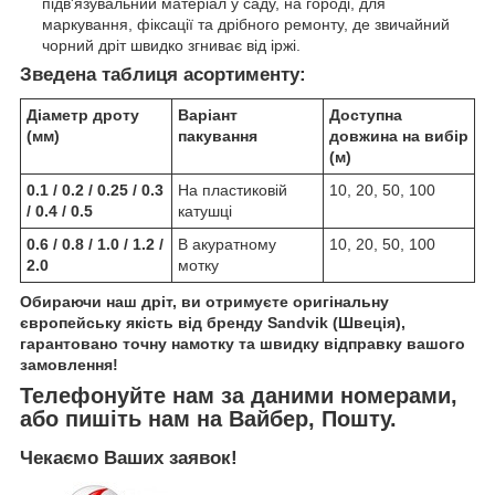
підв'язувальний матеріал у саду, на городі, для
маркування, фіксації та дрібного ремонту, де звичайний
чорний дріт швидко згниває від іржі.
Зведена таблиця асортименту:
Діаметр дроту
Варіант
Доступна
(мм)
пакування
довжина на вибір
(м)
0.1 / 0.2 / 0.25 / 0.3
На пластиковій
10, 20, 50, 100
/ 0.4 / 0.5
катушці
0.6 / 0.8 / 1.0 / 1.2 /
В акуратному
10, 20, 50, 100
2.0
мотку
Обираючи наш дріт, ви отримуєте оригінальну
європейську якість від бренду Sandvik (Швеція),
гарантовано точну намотку та швидку відправку вашого
замовлення!
Телефонуйте нам за даними номерами,
або пишіть нам на Вайбер, Пошту.
Чекаємо Ваших заявок!