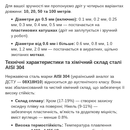
Для вашої зручності ми пропонуємо дріт у чотирьох варіантах
довжини:
10, 20, 50 та 100 метрів
.
Діаметри до 0.5 мм (включно):
0.1 мм, 0.2 мм, 0.25
мм, 0.3 мм, 0.4 мм, 0.5 мм — постачається на
пластикових катушках
(дріт не заплутується і зручний
у роботі).
Діаметри від 0.6 мм і більше:
0.6 мм, 0.8 мм, 1.0
мм, 1.2 мм, 2.0 мм — постачається в акуратних, щільно
змотаних
мотках
.
Технічні характеристики та хімічний склад сталі
AISI 304
Нержавіюча сталь марки
AISI 304
(український аналог за
ДСТУ —
08Х18Н10
) відноситься до аустенітного класу. Вона
має збалансований та чистий хімічний склад, що забезпечує її
високу стійкість:
Склад сплаву:
Хром (17-19%) — створює захисну
оксидну плівку на поверхні; Нікель (9-11%) —
забезпечує пластичність, м'якість та додаткову міцність;
вміст вуглецю — менше 0.8%.
Висока термостійкість:
Температура плавлення