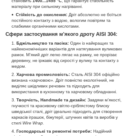
становить
1400...1455 °C
, що гарантує стабільність
матеріалу при сильному нагріванні.
Стійкість до окислення:
Дріт абсолютно не боїться
постійного контакту з водою, вологим повітрям та
слабкими органічними кислотами.
Сфери застосування м'якого дроту AISI 304:
Бджільництво та пасіка:
Один із найкращих та
найекономічніших варіантів для натягування вуликових
рамок. М'який дріт легко лягає на рамку, не прорізає
деревину, не іржавіє від сирості у вулику та контакту з
медом.
Харчова промисловість:
Сталь AISI 304 офіційно
визнана «харчовою». Дріт повністю екологічний, не
виділяє шкідливих речовин та підходить для
використання в кухонному та харчовому обладнанні.
Творчість, Handmade та дизайн:
Завдяки м'якості,
гнучкості та красивому світло-сріблястому блиску
шведської сталі, дріт ідеально підходить для створення
каркасів іграшок, біжутерії, штучних квітів та виробів у
стилі
Wire Wrap
.
Господарські та ремонтні потреби:
Надійний