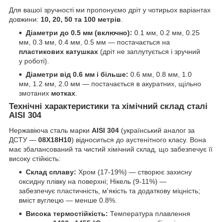
Для вашої зручності ми пропонуємо дріт у чотирьох варіантах
довжини:
10, 20, 50 та 100 метрів
.
Діаметри до 0.5 мм (включно):
0.1 мм, 0.2 мм, 0.25
мм, 0.3 мм, 0.4 мм, 0.5 мм — постачається на
пластикових катушках
(дріт не заплутується і зручний
у роботі).
Діаметри від 0.6 мм і більше:
0.6 мм, 0.8 мм, 1.0
мм, 1.2 мм, 2.0 мм — постачається в акуратних, щільно
змотаних
мотках
.
Технічні характеристики та хімічний склад сталі
AISI 304
Нержавіюча сталь марки
AISI 304
(український аналог за
ДСТУ —
08Х18Н10
) відноситься до аустенітного класу. Вона
має збалансований та чистий хімічний склад, що забезпечує її
високу стійкість:
Склад сплаву:
Хром (17-19%) — створює захисну
оксидну плівку на поверхні; Нікель (9-11%) —
забезпечує пластичність, м'якість та додаткову міцність;
вміст вуглецю — менше 0.8%.
Висока термостійкість:
Температура плавлення