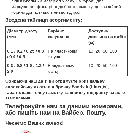
підв'язувальний матеріал у саду, на городі, для
маркування, фіксації та дрібного ремонту, де звичайний
чорний дріт швидко згниває від іржі.
Зведена таблиця асортименту:
Діаметр дроту
Варіант
Доступна
(мм)
пакування
довжина на вибір
(м)
0.1 / 0.2 / 0.25 / 0.3
На пластиковій
10, 20, 50, 100
/ 0.4 / 0.5
катушці
0.6 / 0.8 / 1.0 / 1.2 /
В акуратному
10, 20, 50, 100
2.0
мотку
Обираючи наш дріт, ви отримуєте оригінальну
європейську якість від бренду Sandvik (Швеція),
гарантовано точну намотку та швидку відправку вашого
замовлення!
Телефонуйте нам за даними номерами,
або пишіть нам на Вайбер, Пошту.
Чекаємо Ваших заявок!