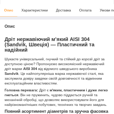
Опис
Характеристики
Доставка
Оплата
Умови п
Опис
Дріт нержавіючий м'який AISI 304
(Sandvik, Швеція) — Пластичний та
надійний
Шукаєте універсальний, гнучкий та стійкий до корозії дріт за
доступною ціною? Пропонуємо високоякісний нержавіючий
дріт марки
AISI 304
від відомого шведського виробника
Sandvik
. Це найпопулярніша марка нержавіючої сталі, яка
заслужила довіру завдяки своїй довговічності та відмінним
експлуатаційним властивостям.
Головна перевага:
Дріт є
м'яким, пластичним і дуже легко
гнеться
. Він не пружинить, чудово піддається ручній та
механічній обробці, що дозволяє використовувати його для
найрізноманітніших побутових, технічних та творчих завдань.
Повний асортимент діаметрів та зручна фасовка