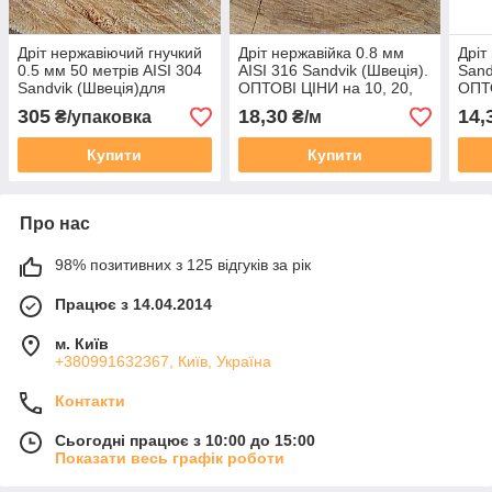
Дріт нержавіючий гнучкий
Дріт нержавійка 0.8 мм
Дріт
0.5 мм 50 метрів AISI 304
AISI 316 Sandvik (Швеція).
Sand
Sandvik (Швеція)для
ОПТОВІ ЦІНИ на 10, 20,
ОПТО
пасіки
50, 100, 200 метрів
50, 
305
18,30
14,
₴/упаковка
₴/м
Купити
Купити
Про нас
98% позитивних з 125 відгуків за рік
Працює з 14.04.2014
м. Київ
+380991632367, Київ, Україна
Контакти
Сьогодні працює з 10:00 до 15:00
Показати весь графік роботи