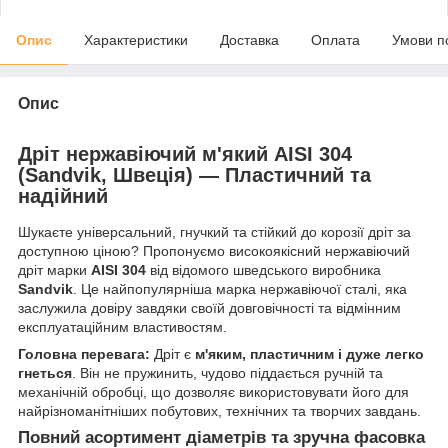
Опис
Характеристики
Доставка
Оплата
Умови п
Опис
Дріт нержавіючий м'який AISI 304
(Sandvik, Швеція) — Пластичний та
надійний
Шукаєте універсальний, гнучкий та стійкий до корозії дріт за
доступною ціною? Пропонуємо високоякісний нержавіючий
дріт марки
AISI 304
від відомого шведського виробника
Sandvik
. Це найпопулярніша марка нержавіючої сталі, яка
заслужила довіру завдяки своїй довговічності та відмінним
експлуатаційним властивостям.
Головна перевага:
Дріт є
м'яким, пластичним і дуже легко
гнеться
. Він не пружинить, чудово піддається ручній та
механічній обробці, що дозволяє використовувати його для
найрізноманітніших побутових, технічних та творчих завдань.
Повний асортимент діаметрів та зручна фасовка