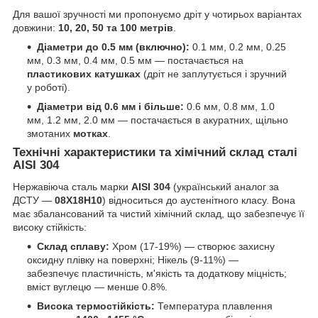
Для вашої зручності ми пропонуємо дріт у чотирьох варіантах
довжини:
10, 20, 50 та 100 метрів
.
Діаметри до 0.5 мм (включно):
0.1 мм, 0.2 мм, 0.25
мм, 0.3 мм, 0.4 мм, 0.5 мм — постачається на
пластикових катушках
(дріт не заплутується і зручний
у роботі).
Діаметри від 0.6 мм і більше:
0.6 мм, 0.8 мм, 1.0
мм, 1.2 мм, 2.0 мм — постачається в акуратних, щільно
змотаних
мотках
.
Технічні характеристики та хімічний склад сталі
AISI 304
Нержавіюча сталь марки
AISI 304
(український аналог за
ДСТУ —
08Х18Н10
) відноситься до аустенітного класу. Вона
має збалансований та чистий хімічний склад, що забезпечує її
високу стійкість:
Склад сплаву:
Хром (17-19%) — створює захисну
оксидну плівку на поверхні; Нікель (9-11%) —
забезпечує пластичність, м'якість та додаткову міцність;
вміст вуглецю — менше 0.8%.
Висока термостійкість:
Температура плавлення