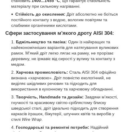
становить
1400...1455 °C
, що гарантує стабільність
матеріалу при сильному нагріванні.
Стійкість до окислення:
Дріт абсолютно не боїться
постійного контакту з водою, вологим повітрям та
слабкими органічними кислотами.
Сфери застосування м'якого дроту AISI 304:
Бджільництво та пасіка:
Один із найкращих та
найекономічніших варіантів для натягування вуликових
рамок. М'який дріт легко лягає на рамку, не прорізає
деревину, не іржавіє від сирості у вулику та контакту з
медом.
Харчова промисловість:
Сталь AISI 304 офіційно
визнана «харчовою». Дріт повністю екологічний, не
виділяє шкідливих речовин та підходить для
використання в кухонному та харчовому обладнанні.
Творчість, Handmade та дизайн:
Завдяки м'якості,
гнучкості та красивому світло-сріблястому блиску
шведської сталі, дріт ідеально підходить для створення
каркасів іграшок, біжутерії, штучних квітів та виробів у
стилі
Wire Wrap
.
Господарські та ремонтні потреби:
Надійний