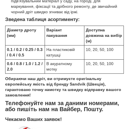
підв'язувальний матеріал у саду, на городі, для
маркування, фіксації та дрібного ремонту, де звичайний
чорний дріт швидко згниває від іржі.
Зведена таблиця асортименту:
Діаметр дроту
Варіант
Доступна
(мм)
пакування
довжина на вибір
(м)
0.1 / 0.2 / 0.25 / 0.3
На пластиковій
10, 20, 50, 100
/ 0.4 / 0.5
катушці
0.6 / 0.8 / 1.0 / 1.2 /
В акуратному
10, 20, 50, 100
2.0
мотку
Обираючи наш дріт, ви отримуєте оригінальну
європейську якість від бренду Sandvik (Швеція),
гарантовано точну намотку та швидку відправку вашого
замовлення!
Телефонуйте нам за даними номерами,
або пишіть нам на Вайбер, Пошту.
Чекаємо Ваших заявок!