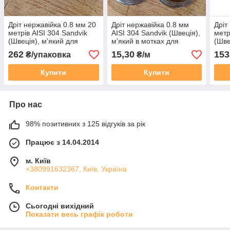
Дріт нержавійка 0.8 мм 20
Дріт нержавійка 0.8 мм
Дріт
метрів AISI 304 Sandvik
AISI 304 Sandvik (Швеція),
метр
(Швеція), м'який для
м'який в мотках для
(Шве
зв'язування
зв'язування
зв'я
262
15,30
153
₴/упаковка
₴/м
Купити
Купити
Про нас
98% позитивних з 125 відгуків за рік
Працює з 14.04.2014
м. Київ
+380991632367, Київ, Україна
Контакти
Сьогодні вихідний
Показати весь графік роботи