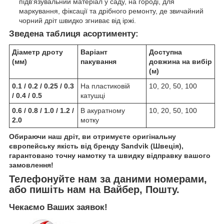
підв'язувальний матеріал у саду, на городі, для
маркування, фіксації та дрібного ремонту, де звичайний
чорний дріт швидко згниває від іржі.
Зведена таблиця асортименту:
Діаметр дроту
Варіант
Доступна
(мм)
пакування
довжина на вибір
(м)
0.1 / 0.2 / 0.25 / 0.3
На пластиковій
10, 20, 50, 100
/ 0.4 / 0.5
катушці
0.6 / 0.8 / 1.0 / 1.2 /
В акуратному
10, 20, 50, 100
2.0
мотку
Обираючи наш дріт, ви отримуєте оригінальну
європейську якість від бренду Sandvik (Швеція),
гарантовано точну намотку та швидку відправку вашого
замовлення!
Телефонуйте нам за даними номерами,
або пишіть нам на Вайбер, Пошту.
Чекаємо Ваших заявок!