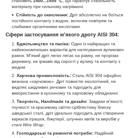
становить
1400...1455 °C
, що гарантує стабільність
матеріалу при сильному нагріванні.
Стійкість до окислення:
Дріт абсолютно не боїться
постійного контакту з водою, вологим повітрям та
слабкими органічними кислотами.
Сфери застосування м'якого дроту AISI 304:
Бджільництво та пасіка:
Один із найкращих та
найекономічніших варіантів для натягування вуликових
рамок. М'який дріт легко лягає на рамку, не прорізає
деревину, не іржавіє від сирості у вулику та контакту з
медом.
Харчова промисловість:
Сталь AISI 304 офіційно
визнана «харчовою». Дріт повністю екологічний, не
виділяє шкідливих речовин та підходить для
використання в кухонному та харчовому обладнанні.
Творчість, Handmade та дизайн:
Завдяки м'якості,
гнучкості та красивому світло-сріблястому блиску
шведської сталі, дріт ідеально підходить для створення
каркасів іграшок, біжутерії, штучних квітів та виробів у
стилі
Wire Wrap
.
Господарські та ремонтні потреби:
Надійний