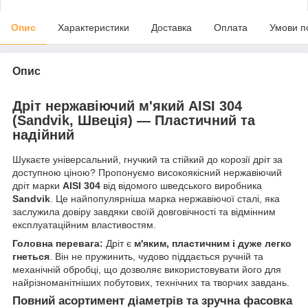
Опис
Характеристики
Доставка
Оплата
Умови п
Опис
Дріт нержавіючий м'який AISI 304
(Sandvik, Швеція) — Пластичний та
надійний
Шукаєте універсальний, гнучкий та стійкий до корозії дріт за
доступною ціною? Пропонуємо високоякісний нержавіючий
дріт марки
AISI 304
від відомого шведського виробника
Sandvik
. Це найпопулярніша марка нержавіючої сталі, яка
заслужила довіру завдяки своїй довговічності та відмінним
експлуатаційним властивостям.
Головна перевага:
Дріт є
м'яким, пластичним і дуже легко
гнеться
. Він не пружинить, чудово піддається ручній та
механічній обробці, що дозволяє використовувати його для
найрізноманітніших побутових, технічних та творчих завдань.
Повний асортимент діаметрів та зручна фасовка