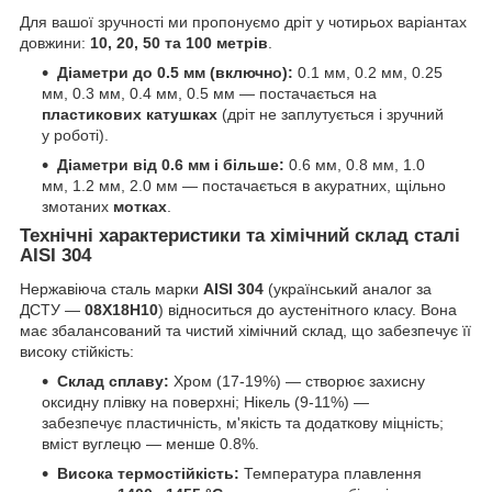
Для вашої зручності ми пропонуємо дріт у чотирьох варіантах
довжини:
10, 20, 50 та 100 метрів
.
Діаметри до 0.5 мм (включно):
0.1 мм, 0.2 мм, 0.25
мм, 0.3 мм, 0.4 мм, 0.5 мм — постачається на
пластикових катушках
(дріт не заплутується і зручний
у роботі).
Діаметри від 0.6 мм і більше:
0.6 мм, 0.8 мм, 1.0
мм, 1.2 мм, 2.0 мм — постачається в акуратних, щільно
змотаних
мотках
.
Технічні характеристики та хімічний склад сталі
AISI 304
Нержавіюча сталь марки
AISI 304
(український аналог за
ДСТУ —
08Х18Н10
) відноситься до аустенітного класу. Вона
має збалансований та чистий хімічний склад, що забезпечує її
високу стійкість:
Склад сплаву:
Хром (17-19%) — створює захисну
оксидну плівку на поверхні; Нікель (9-11%) —
забезпечує пластичність, м'якість та додаткову міцність;
вміст вуглецю — менше 0.8%.
Висока термостійкість:
Температура плавлення