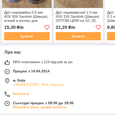
Дріт нержавійка 0.8 мм
Дріт нержавіючий 1.0 мм
Дріт
AISI 304 Sandvik (Швеція),
AISI 316 Sandvik (Швеція).
0.3 
м'який в мотках для
ОПТОВІ ЦІНИ на 10, 20,
(Шве
зв'язування
50, 100, 200 метрів
бджі
15,30
21,20
9,8
₴/м
₴/м
Купити
Купити
Про нас
98% позитивних з 124 відгуків за рік
Працює з 14.04.2014
м. Київ
+380991632367, Київ, Україна
Контакти
Сьогодні працює з 09:00 до 18:00
Показати весь графік роботи