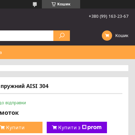
Кошик
+380 (99) 163-23-67
Кошик
а
пружний AISI 304
до відправки
/моток
Купити
Купити з