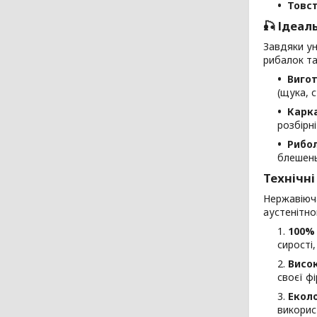
Товст
🎣 Ідеал
Завдяки ун
рибалок та
Вигот
(щука, с
Карка
розбірні
Рибол
блешень
Технічні
Нержавіюч
аустенітно
100% 
сирості
Висок
своєї ф
Еколо
викорис