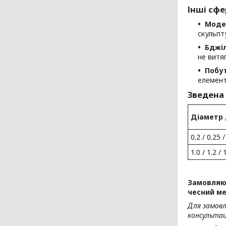
Інші сфе
Моде
скульпт
Бджі
не витяг
Побут
елемент
Зведена
Діаметр 
0.2 / 0.25 /
1.0 / 1.2 / 
Замовляюч
чесний ме
Для замов
консультаці