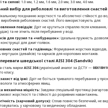
і та силові:
1.0 мм, 1.2 мм, 1.6 мм, 2.0 мм, 3.0 мм, 4.0 мм.
ьний вибір для риболовлі та виготовлення снастей
ікальному поєднанню жорсткості та абсолютної стійкості до во
 виробників риболовних снастей. Його використовують для:
овлення повідців:
Дріт не крутиться спіраллю після клювання,
удак) та не згнить після перебування у воді.
сів для грузил та «чебурашок»:
Ідеальна пружність дозволя
 конструкції для джиг-голівок.
овних снастей та годівниць:
Формування жорстких відводів, 
-вертушок (девайсів) та каркасів для коропових монтажів.
 переваги шведської сталі AISI 304 (Sandvik)
а сталь марки
AISI 304
(український аналог за ДСТУ —
08Х18Н1
го класу.
захист від іржі:
Дріт не боїться тривалого перебування у прісні
, вологи та атмосферних явищ.
а механічна міцність:
Завдяки спеціальній протяжці (нагартовц
ірмової жорсткості та стійкості до розривних навантажень.
гічність (харчовий допуск):
Сплав повністю безпечний, не ви
товуватись у харчовому та медичному обладнанні.