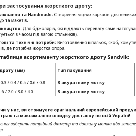
ри застосування жорсткого дроту:
лювання та Handmade:
Створення міцних каркасів для великих
ур та макетів.
льництво:
Для бджолярів, які віддають перевагу саме натягув
ується з часом під вагою стільників).
ові та технічні потреби:
Виготовлення шпильок, скоб, хомутів,
ів, де потрібна жорстка опора.
 таблиця асортименту жорсткого дроту Sandvik:
дроту (мм)
Тип пакування
 0.3 / 0.4 / 0.5 / 0.6 / 0.8
В акуратному мотку
1.6 / 2.0 / 3.0 / 4.0
В акуратному мотку
и у нас, ви отримуєте оригінальний європейський продукт
траж та максимально швидку доставку по всій Україні!
лення виберіть потрібний діаметр та довжину мотка або зател
ї.