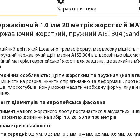
Характеристики
ержавіючий 1.0 мм 20 метрів жорсткий МА
ржавіючий жорсткий, пружний AISI 304 (Sand
дійний дріт, який ідеально тримає форму, має високу міцність 
пружний нержавіючий дріт марки
AISI 304
від всесвітньо відом
йний матеріал європейської якості для завдань, де звичайна м'
.
ехнічна особливість:
Дріт є
жорстким та пружним (напівтв
 міцність на розрив, чинить опір згинанню та деформації, прот
ців, плоскогубців) йому можна надати необхідну форму, яку він
ннях.
ент діаметрів та європейська фасовка
ртимент нашого жорсткого дроту постачається в акуратних, щі
 варіантах довжини на вибір:
10, 20, 50 та 100 метрів
.
діаметри в наявності:
 та середні:
0.2 мм, 0.25 мм, 0.3 мм, 0.4 мм, 0.5 мм, 0.6 мм, 0.8 мм