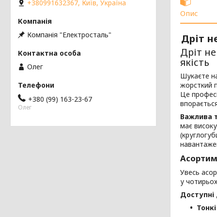
+380991632367, Київ, Україна
Опис
Компанія "Електросталь"
Дріт н
Дріт не
якість
Олег
Шукаєте на
жорсткий 
Це професі
+380 (99) 163-23-67
впорається
Олег
Важлива т
має високу
(круглогуб
навантаже
Асортим
Увесь асо
у чотирьох
Доступні 
Тонкі