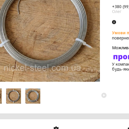
+380 (99
Олег
поверне
У компан
будь-як