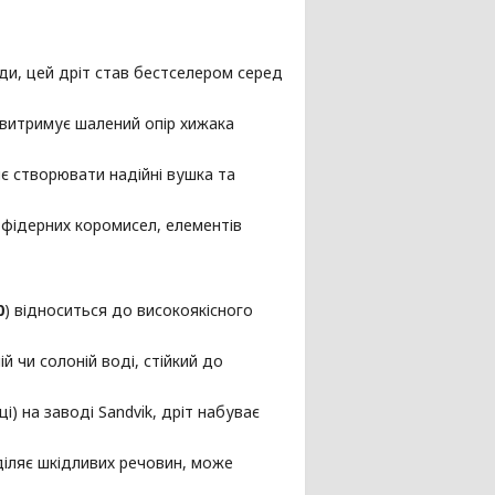
ди, цей дріт став бестселером серед
 витримує шалений опір хижака
є створювати надійні вушка та
фідерних коромисел, елементів
0
) відноситься до високоякісного
й чи солоній воді, стійкий до
і) на заводі Sandvik, дріт набуває
діляє шкідливих речовин, може