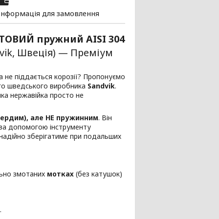
Інформація для замовлення
ТОВИЙ пружний AISI 304
vik, Швеція) — Преміум
та не піддається корозії? Пропонуємо
ого шведського виробника
Sandvik
.
яка нержавійка просто не
ердим), але НЕ пружинним
. Він
е за допомогою інструменту
 надійно зберігатиме при подальших
льно змотаних
мотках
(без катушок)
.