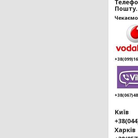
Телефо
Пошту.
Чекаємо
+38(099)1
+38(067)4
Київ
+38(04
Ха