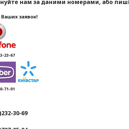
нуйте нам за даними номерами, або пиші
 Ваших заявок!
63-23-67
80-71-01
4)232-30-69
рків