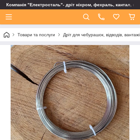
Компанія "Електросталь"- дріт ніхром, фехраль, кантал, не
Товари та послуги
Дріт для чебурашок, відводів, вантаж