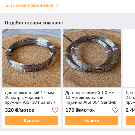
Всі умови повернення
Подібні товари компанії
Дріт нержавіючий 1.0 мм
Дріт нержавіючий 1.0 мм
Дріт
20 метрів жорсткий
10 метрів жорсткий
2.0 
пружний AISI 304 Sandvik
пружний AISI 304 Sandvik
пруж
(Швеція) у мотку
(Швеція) у мотку
(Шве
320
170
2 4
₴/моток
₴/моток
Купити
Купити