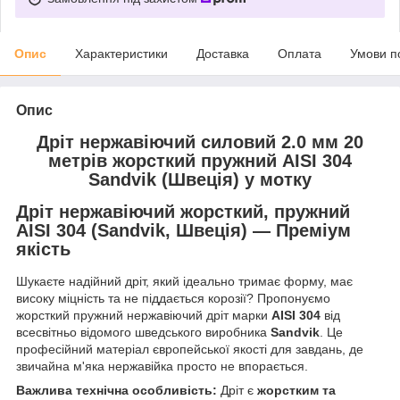
Опис
Характеристики
Доставка
Оплата
Умови п
Опис
Дріт нержавіючий силовий 2.0 мм 20
метрів жорсткий пружний AISI 304
Sandvik (Швеція) у мотку
Дріт нержавіючий жорсткий, пружний
AISI 304 (Sandvik, Швеція) — Преміум
якість
Шукаєте надійний дріт, який ідеально тримає форму, має
високу міцність та не піддається корозії? Пропонуємо
жорсткий пружний нержавіючий дріт марки
AISI 304
від
всесвітньо відомого шведського виробника
Sandvik
. Це
професійний матеріал європейської якості для завдань, де
звичайна м'яка нержавійка просто не впорається.
Важлива технічна особливість:
Дріт є
жорстким та