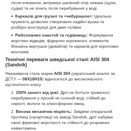
після клювання, витримує шалений опір хижака (щука,
судак) та не згнить після перебування у воді.
Каркасів для грузил та «чебурашок»:
Ідеальна
пружність дозволяє створювати надійні вушка та
розбірні конструкції для джиг-голівок.
Риболовних снастей та годівниць:
Формування
жорстких відводів, фідерних коромисел, елементів
блешень-вертушок (девайсів) та каркасів для коропових
монтажів.
Технічні переваги шведської сталі AISI 304
(Sandvik)
Нержавіюча сталь марки
AISI 304
(український аналог за
ДСТУ —
08Х18Н10
) відноситься до високоякісного
аустенітного класу.
100% захист від іржі:
Дріт не боїться тривалого
перебування у прісній чи солоній воді, стійкий до
сирості, вологи та атмосферних явищ.
Висока механічна міцність:
Завдяки спеціальній
протяжці (нагартовці) на заводі Sandvik, дріт набуває
своєї фірмової жорсткості та стійкості до розривних
навантажень.