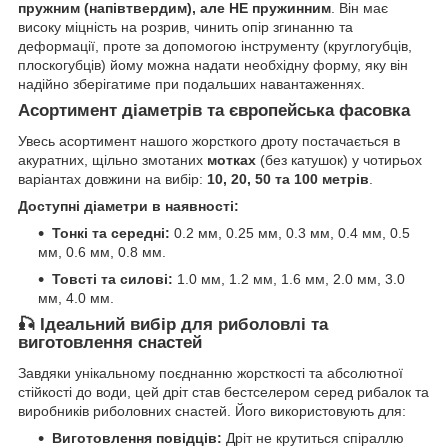
пружним (напівтвердим), але НЕ пружинним
. Він має
високу міцність на розрив, чинить опір згинанню та
деформації, проте за допомогою інструменту (круглогубців,
плоскогубців) йому можна надати необхідну форму, яку він
надійно зберігатиме при подальших навантаженнях.
Асортимент діаметрів та європейська фасовка
Увесь асортимент нашого жорсткого дроту постачається в
акуратних, щільно змотаних
мотках
(без катушок) у чотирьох
варіантах довжини на вибір:
10, 20, 50 та 100 метрів
.
Доступні діаметри в наявності:
Тонкі та середні:
0.2 мм, 0.25 мм, 0.3 мм, 0.4 мм, 0.5
мм, 0.6 мм, 0.8 мм.
Товсті та силові:
1.0 мм, 1.2 мм, 1.6 мм, 2.0 мм, 3.0
мм, 4.0 мм.
🎣 Ідеальний вибір для риболовлі та
виготовлення снастей
Завдяки унікальному поєднанню жорсткості та абсолютної
стійкості до води, цей дріт став бестселером серед рибалок та
виробників риболовних снастей. Його використовують для:
Виготовлення повідців:
Дріт не крутиться спіраллю