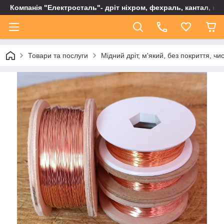
Компанія "Електросталь"- дріт ніхром, фехраль, кантал, не
Товари та послуги
Мідний дріт, м'який, без покриття, чи