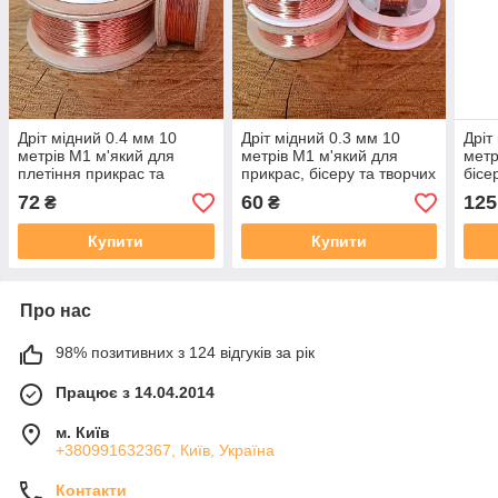
Дріт мідний 0.4 мм 10
Дріт мідний 0.3 мм 10
Дріт
метрів М1 м'який для
метрів М1 м'який для
метр
плетіння прикрас та
прикрас, бісеру та творчих
бісе
декоративних виробів
виробів
деко
72
60
125
₴
₴
Купити
Купити
Про нас
98% позитивних з 124 відгуків за рік
Працює з 14.04.2014
м. Київ
+380991632367, Київ, Україна
Контакти