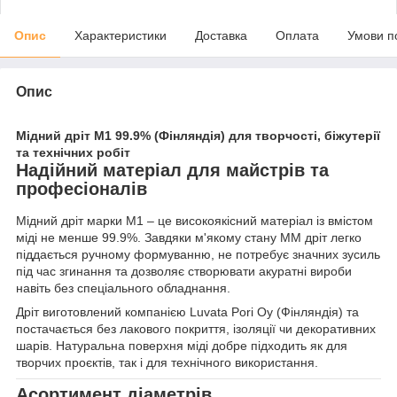
Опис
Характеристики
Доставка
Оплата
Умови п
Опис
Мідний дріт М1 99.9% (Фінляндія) для творчості, біжутерії
та технічних робіт
Надійний матеріал для майстрів та
професіоналів
Мідний дріт марки М1 – це високоякісний матеріал із вмістом
міді не менше 99.9%. Завдяки м'якому стану ММ дріт легко
піддається ручному формуванню, не потребує значних зусиль
під час згинання та дозволяє створювати акуратні вироби
навіть без спеціального обладнання.
Дріт виготовлений компанією Luvata Pori Oy (Фінляндія) та
постачається без лакового покриття, ізоляції чи декоративних
шарів. Натуральна поверхня міді добре підходить як для
творчих проєктів, так і для технічного використання.
Асортимент діаметрів